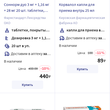
Соннорм дуо 3 мг + 1,16 мг
Корвалол капли для
+ 28 мг 20 шт. таблетки,
приема внутрь 25 мл
покрытые пленочной
Фармстандарт-Лексредства
Кировская фармацевтическая
оболочкой
ОАО
фабрика АО
таблетки, покрытые пленочной оболочкой
капли для приема внутрь
Доставим в аптеку
завтра
Дозировка 3 мг + 1,16 мг + 28 мг
В наличии
20 шт в уп.
11
Цена:
100
Доставим в аптеку
завтра
89
₽
В наличии
10
Цена:
488.89
Купить
440
₽
Купить