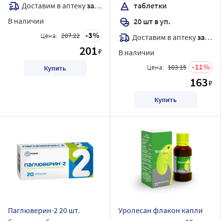
Доставим в аптеку
завтра
таблетки
В наличии
20 шт в уп.
3
Цена:
207.22
Доставим в аптеку
завтра
201
₽
В наличии
11
Цена:
183.15
Купить
163
₽
Купить
Паглюверин-2 20 шт.
Уролесан флакон капли