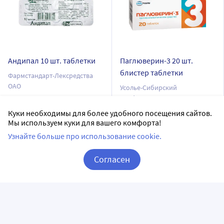
Андипал 10 шт. таблетки
Паглюверин-3 20 шт.
блистер таблетки
Фармстандарт-Лексредства
ОАО
Усолье-Сибирский
химфармзавод АО
таблетки
таблетки
Куки необходимы для более удобного посещения сайтов.
10 шт в уп.
Мы используем куки для вашего комфорта!
20 шт в уп.
Доставим в аптеку
завтра
Узнайте больше про использование cookie.
В наличии
Нет в наличии
Согласен
10
Цена:
45.56
Сообщить о поступлении
41
Корзина
Вход / Регистрация
₽
Купить