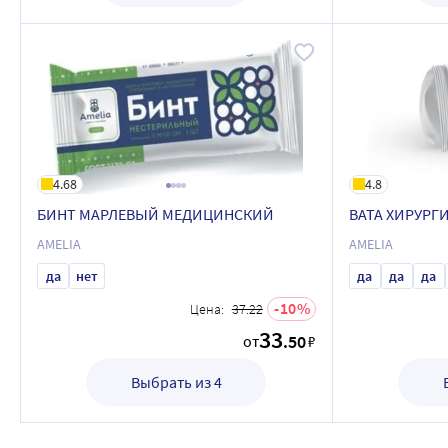
4.68
4.8
БИНТ МАРЛЕВЫЙ МЕДИЦИНСКИЙ
ВАТА ХИРУРГ
AMELIA
AMELIA
да
нет
да
да
да
10
Цена:
37.22
33
.50
от
₽
Выбрать из 4