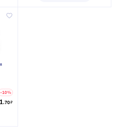
я
10
1
.70
₽