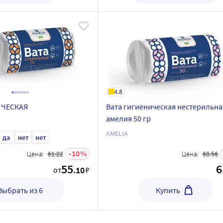
4.8
ИЧЕСКАЯ
Вата гигиеническая нестерильна
амелия 50 гр
AMELIA
да
нет
нет
10
Цена:
61.22
Цена:
68.56
55
6
.10
от
₽
Выбрать из 6
Купить