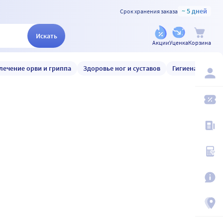
~ 5 дней
Срок хранения заказа
Искать
Акции
Уценка
Корзина
лечение орви и гриппа
Здоровье ног и суставов
Гигиена и уход