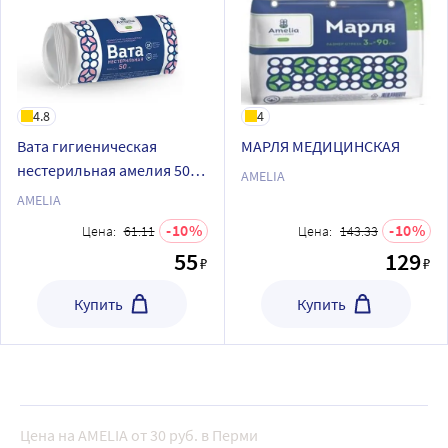
4.8
4
Вата гигиеническая
МАРЛЯ МЕДИЦИНСКАЯ
нестерильная амелия 50
AMELIA
гр
AMELIA
10
10
Цена:
61.11
Цена:
143.33
55
129
₽
₽
Купить
Купить
Цена на AMELIA от 30 руб. в Перми