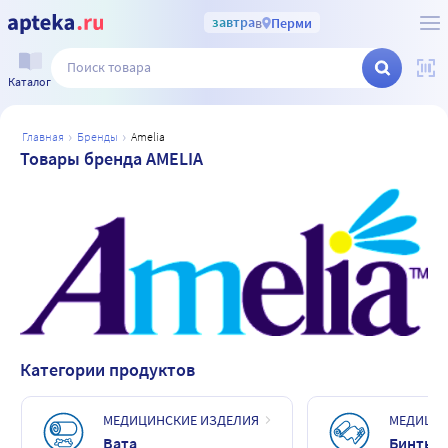
завтра
в
Перми
Каталог
главная
бренды
amelia
Товары бренда AMELIA
Категории продуктов
МЕДИЦИНСКИЕ ИЗДЕЛИЯ
МЕДИЦИН
Вата
Бинты