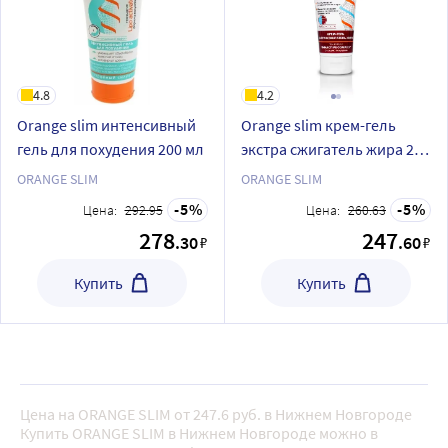
4.8
4.2
Orange slim интенсивный
Orange slim крем-гель
гель для похудения 200 мл
экстра сжигатель жира 200
мл
ORANGE SLIM
ORANGE SLIM
5
5
Цена:
292.95
Цена:
260.63
278
247
.30
.60
₽
₽
Купить
Купить
Цена на ORANGE SLIM от 247.6 руб. в Нижнем Новгороде
Купить ORANGE SLIM в Нижнем Новгороде можно в