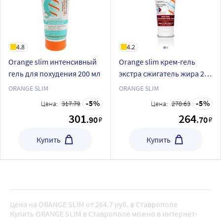
4.8
4.2
Orange slim интенсивный
Orange slim крем-гель
гель для похудения 200 мл
экстра сжигатель жира 200
мл
ORANGE SLIM
ORANGE SLIM
5
5
Цена:
317.79
Цена:
278.63
301
264
.90
.70
₽
₽
Купить
Купить
Цена на ORANGE SLIM от 264.7 руб. в Ставрополе
Купить ORANGE SLIM в Ставрополе можно в интернет-