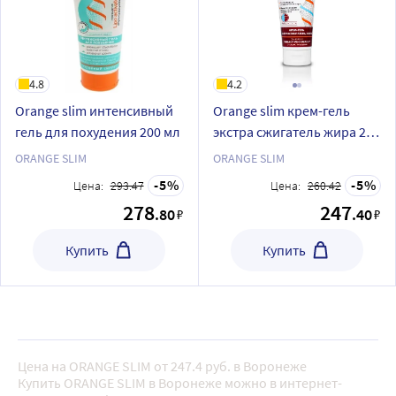
4.8
4.2
Orange slim интенсивный
Orange slim крем-гель
гель для похудения 200 мл
экстра сжигатель жира 200
мл
ORANGE SLIM
ORANGE SLIM
5
5
Цена:
293.47
Цена:
260.42
278
247
.80
.40
₽
₽
Купить
Купить
Цена на ORANGE SLIM от 247.4 руб. в Воронеже
Купить ORANGE SLIM в Воронеже можно в интернет-