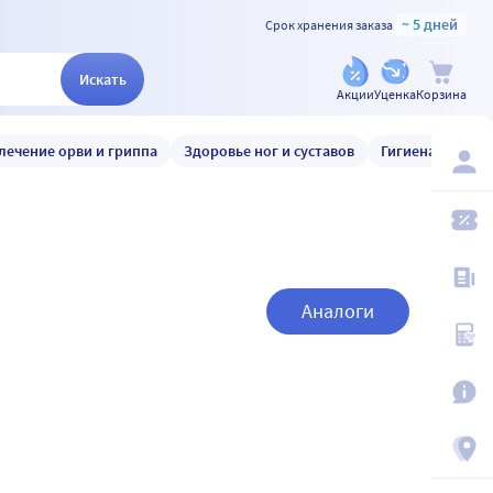
~ 5 дней
Срок хранения заказа
Искать
Акции
Уценка
Корзина
лечение орви и гриппа
Здоровье ног и суставов
Гигиена и уход
Аналоги