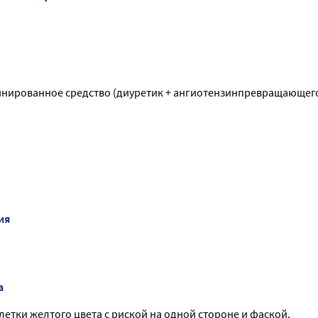
инированное средство (диуретик + ангиотензинпревращающег
ия
а
летки желтого цвета с риской на одной стороне и фаской.