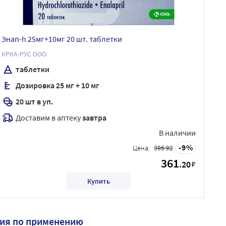
Энап-h 25мг+10мг 20 шт. таблетки
КРКА-РУС ООО
таблетки
Дозировка 25 мг + 10 мг
20 шт в уп.
Доставим в аптеку
завтра
В наличии
9
Цена:
396.92
361
.20
₽
Купить
ция по применению