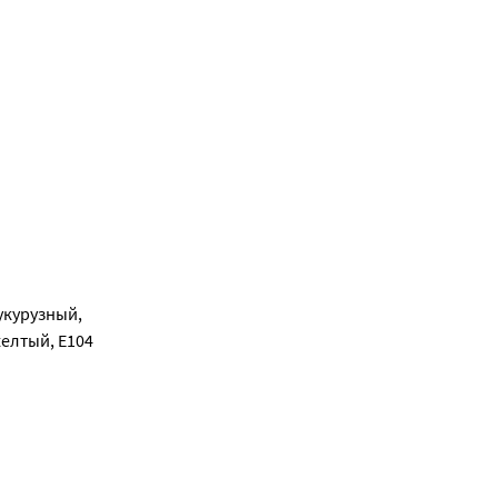
укурузный,
елтый, Е104