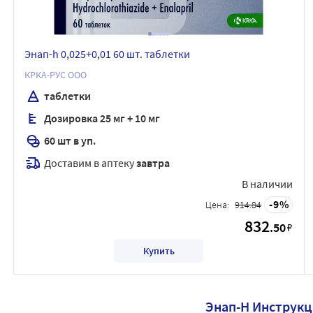
Энап-h 0,025+0,01 60 шт. таблетки
КРКА-РУС ООО
таблетки
Дозировка 25 мг + 10 мг
60 шт в уп.
Доставим в аптеку
завтра
В наличии
9
Цена:
914.84
832
.50
₽
Купить
Энап-H Инструк