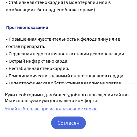
• Стабильная стенокардия (в монотерапии или в
комбинации с бета-адреноблокаторами).
Противопоказания
• Повышенная чувствительность к фелодипину или в
состав препарата.
• Сердечная недостаточность в стадии декомпенсации.
• Острый инфаркт миокарда.
• Нестабильная стенокардия.
• Гемодинамически значимый стеноз клапанов сердца.
• Гипертрофическая обструктивная кардиомиопатия.
• Возраст до 18 лет (эффективность и безопасность не
Куки необходимы для более удобного посещения сайтов.
установлены).
Мы используем куки для вашего комфорта!
• Непереносимость лактозы, дефицит лактазы, глюкозо-
Узнайте больше про использование cookie.
галактозная мальабсорбция.
• Беременность, период грудного вскармливания (см.
Согласен
раздел «Применение при беременности и в период
Корзина
Вход / Регистрация
грудного вскармливания»).