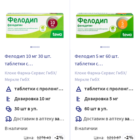
Фелодип 10 мг 30 шт.
Фелодип 5 мг 60 шт.
таблетки с
таблетки с
пролонгированным
пролонгированным
Клоке Фарма-Сервис ГмбХ/
Клоке Фарма-Сервис ГмбХ/
высвобождением,
высвобождением,
Меркле ГмбХ
Меркле ГмбХ
покрытые пленочной
покрытые пленочной
таблетки с пролонгированным высвобождением, покрытые пленочной оболочкой
таблетки с пролонгированным высвобождением, покрытые пленочной оболочкой
оболочкой
оболочкой
Дозировка 10 мг
Дозировка 5 мг
30 шт в уп.
60 шт в уп.
Доставим в аптеку
завтра
Доставим в аптеку
завтра
В наличии
В наличии
2
2
Цена:
1276.43
Цена:
1213.67