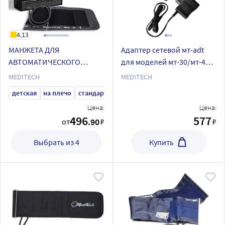
4.13
МАНЖЕТА ДЛЯ
Адаптер сетевой мт-adt
АВТОМАТИЧЕСКОГО
для моделей мт-30/мт-40/
ТОНОМЕТРА
мт-45/мт-50/мт-55
MEDITECH
MEDITECH
МТ-30/40/45/50/55
детская
на плечо
стандартная
увеличенная
Цена:
Цена:
496
577
.90
от
₽
₽
Выбрать из 4
Купить