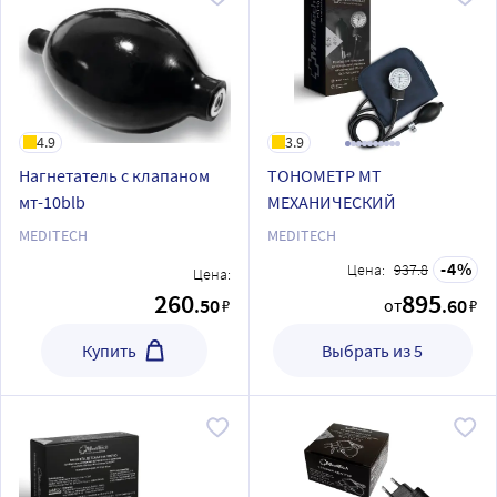
4.9
3.9
Нагнетатель с клапаном
ТОНОМЕТР МТ
мт-10blb
МЕХАНИЧЕСКИЙ
MEDITECH
MEDITECH
4
Цена:
937.8
Цена:
260
895
.50
.60
₽
от
₽
Купить
Выбрать из 5