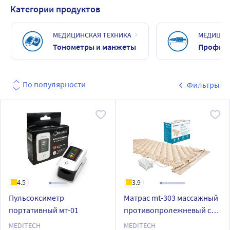
Категории продуктов
МЕДИЦИНСКАЯ ТЕХНИКА
МЕДИЦИН
Тонометры и манжеты
Профила
По популярности
Фильтры
4.5
3.9
Пульсоксиметр
Матрас mt-303 массажный
портативный мт-01
противопролежневый с
компрессором
MEDITECH
MEDITECH