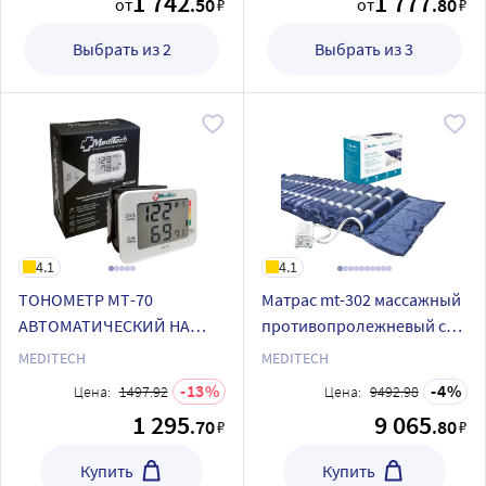
1 742
1 777
.50
.80
от
₽
от
₽
Выбрать из 2
Выбрать из 3
4.1
4.1
ТОНОМЕТР МТ-70
Матрас mt-302 массажный
АВТОМАТИЧЕСКИЙ НА
противопролежневый с
ЗАПЯСТЬЕ
компрессором
MEDITECH
MEDITECH
13
4
Цена:
1497.92
Цена:
9492.98
1 295
9 065
.70
.80
₽
₽
Купить
Купить