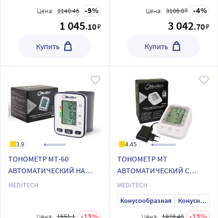
9
4
Цена:
1148.46
Цена:
3186.07
1 045
3 042
.10
.70
₽
₽
Купить
Купить
3.9
4.45
ТОНОМЕТР МТ-60
ТОНОМЕТР МТ
АВТОМАТИЧЕСКИЙ НА
АВТОМАТИЧЕСКИЙ С
ЗАПЯСТЬЕ
АДАПТЕРОМ (РАЗЪЕМ
MEDITECH
MEDITECH
МИКРО-USB)
Конусообразная
Конуснообразная
13
13
Цена:
1551.1
Цена:
1929.48