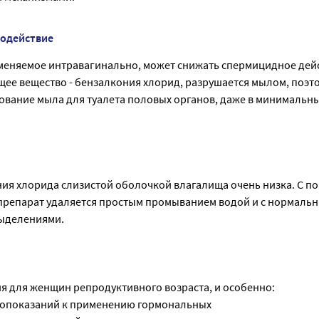
модействие
меняемое интравагинально, может снижать спермицидное дей
щее вещество - бензалкония хлорид, разрушается мылом, поэт
ование мыла для туалета половых органов, даже в минимальн
ия хлорида слизистой оболочкой влагалища очень низка. С п
препарат удаляется простым промыванием водой и с нормаль
ыделениями.
я для женщин репродуктивного возраста, и особенно:
вопоказаний к применению гормональных