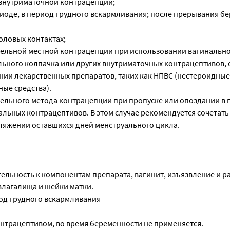
внутриматочной контрацепции;
риоде, в период грудного вскармливания; после прерывания б
оловых контактах;
ительной местной контрацепции при использовании вагинальн
ьного колпачка или других внутриматочных контрацептивов, 
ии лекарственных препаратов, таких как НПВС (нестероидные
ые средства).
ительного метода контрацепции при пропуске или опоздании в
льных контрацептивов. В этом случае рекомендуется сочетать
тяжении оставшихся дней менструального цикла.
ельность к компонентам препарата, вагинит, изъязвление и 
влагалища и шейки матки.
од грудного вскармливания
онтрацептивом, во время беременности не применяется.