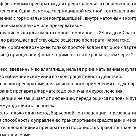
эффективным препаратом для предохранения от беременности
менения. Однако, метод спермицидной местной контрацепции 
нению с гормональной контрацепцией, внутриматочными конт
альным колпачком или презервативом.
вание мыла для туалета половых органов за 2 часа до и 2 часа
мыло разрушает действующее вещество препарата Фарматекс.
овых органов возможен только простой водой для обоих партн
е (спринцевание) может применяться не раньше, чем через 2 
кс, введенным во влагалище, нельзя принимать ванны и купат
 во избежание снижения его контрацептивного действия.
ечения препаратами для вагинального применения следует в
вание препарата Фарматекс до окончания курса лечения.
цепции не защищает от инфекций, передающихся половым пу
иммунодефицита человека.
есть только один метод барьерной контрацепции - презервати
а способность к управлению транспортными средствами и мех
ательном влиянии препарата на способность управлять транс
и механизмами.