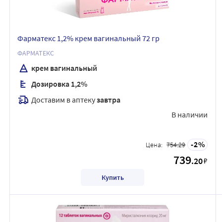
Фарматекс 1,2% крем вагинальный 72 гр
ФАРМАТЕКС
крем вагинальный
Дозировка 1,2%
Доставим в аптеку
завтра
В наличии
2
Цена:
754.29
739
.20
₽
Купить