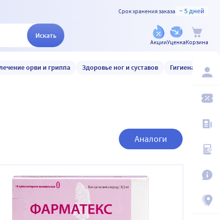
~ 5 дней
Срок хранения заказа
Искать
Акции
Уценка
Корзина
лечение орви и гриппа
Здоровье ног и суставов
Гигиена и уход
Аналоги