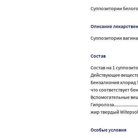
Суппозитории белого
Описание лекарстве
Суппозитории вагинал
Состав
Состав на 1 суппозитор
Действующее веществ
Бензалкония хлорид 50 %
что соответствует бензал
Вспомогательные вещ
Гипролоза....................
жир твердый Witepsol S 51
Особые условия