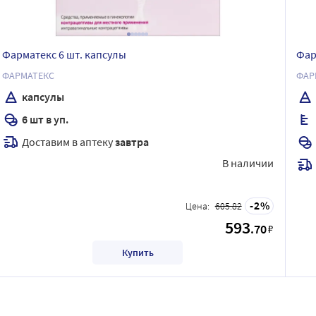
Фарматекс 6 шт. капсулы
Фар
ФАРМАТЕКС
ФАР
капсулы
6 шт в уп.
Доставим в аптеку
завтра
В наличии
2
Цена:
605.82
593
.70
₽
Купить