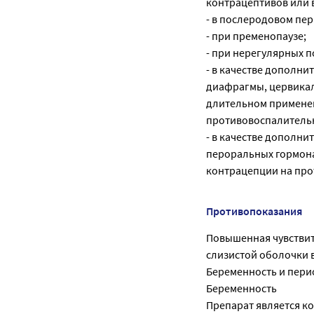
контрацептивов или 
- в послеродовом пе
- при пременопаузе;
- при нерегулярных п
- в качестве дополн
диафрагмы, цервикал
длительном применен
противовоспалительн
- в качестве дополн
пероральных гормона
контрацепции на про
Противопоказания
Повышенная чувствит
слизистой оболочки 
Беременность и пери
Беременность
Препарат является к