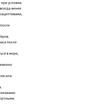
 при условии
всегда менее
рацептивами,
 после
ёров.
часа после
ься в море,
ременно
тем или
в.
анизмами:
портными