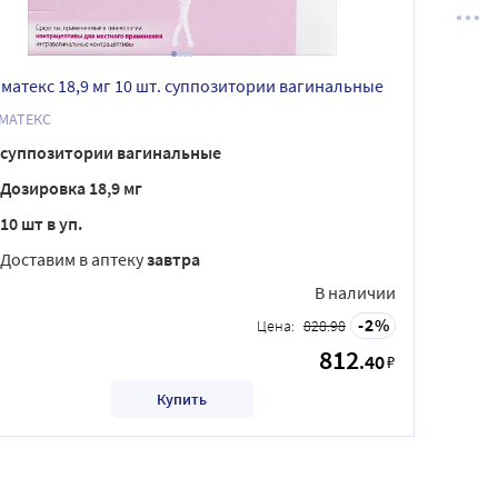
матекс 18,9 мг 10 шт. суппозитории вагинальные
МАТЕКС
суппозитории вагинальные
Дозировка 18,9 мг
10 шт в уп.
Доставим в аптеку
завтра
В наличии
2
Цена:
828.98
812
.40
₽
Купить