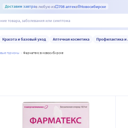
Доставим
завтра
в любую из
708 аптек
в
Новосибирске
Красота и базовый уход
Аптечная косметика
Профилактика и 
ловые гормоны
фарматекс в новосибирске