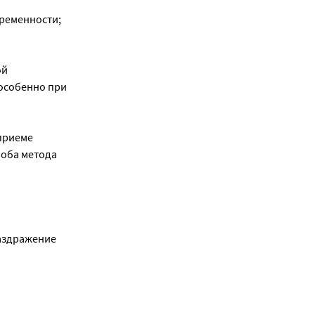
еременности;
ой
особенно при
 приеме
 оба метода
раздражение