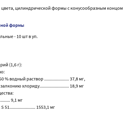
 цвета, цилиндрической формы с конусообразным концом
нной формы
ьные - 10 шт в уп.
ий (1,6 г):
о:
 водный раствор ..................... 37,8 мг,
конию хлориду......................... 18,9 мг
ества:
........ 9,1 мг
...................... 1553,1 мг