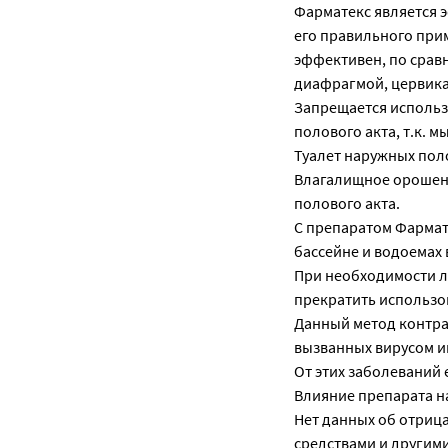
Фарматекс является 
его правильного при
эффективен, по срав
диафрагмой, цервик
Запрещается использо
полового акта, т.к. 
Туалет наружных пол
Влагалищное орошени
полового акта.
С препаратом Фармате
бассейне и водоемах
При необходимости л
прекратить использо
Данный метод контра
вызванных вирусом 
От этих заболеваний 
Влияние препарата н
Нет данных об отриц
средствами и другим