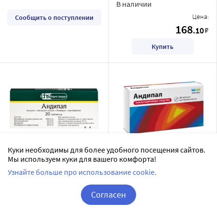
В наличии
Цена:
Сообщить о поступлении
168
.10
₽
Купить
Куки необходимы для более удобного посещения сайтов.
Андипал 20 шт. таблетки
Андипал 20 шт. таблетки
Мы используем куки для вашего комфорта!
Фармстандарт-Лексредства
RENEWAL
Узнайте больше про использование cookie.
ОАО
таблетки
таблетки
Согласен
20 шт в уп.
20 шт в уп.
Корзина
Вход / Регистрация