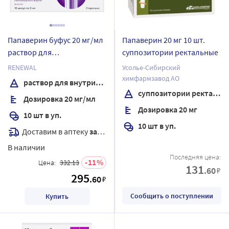
Папаверин буфус 20 мг/мл
Папаверин 20 мг 10 шт.
раствор для
суппозитории ректальные
внутривенного и
RENEWAL
Усолье-Сибирский
внутримышечного
химфармзавод АО
раствор для внутривенного и внутримышечного введения
введения 2 мл ампулы 10
суппозитории ректальные
Дозировка 20 мг/мл
шт.
Дозировка 20 мг
10 шт в уп.
10 шт в уп.
Доставим в аптеку
завтра
В наличии
Последняя цена:
11
Цена:
332.13
131
.60
₽
295
.60
₽
Сообщить о поступлении
Купить