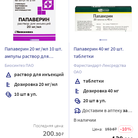
Папаверин 20 мг/мл 10 шт.
Папаверин 40 мг 20 шт.
ампулы раствор для
таблетки
инъекций 2 мл
Биосинтез ПАО
Фармстандарт-Лексредства
ОАО
раствор для инъекций
таблетки
Дозировка 20 мг/мл
Дозировка 40 мг
10 шт в уп.
20 шт в уп.
Доставим в аптеку
завтра
В наличии
Последняя цена:
10
Цена:
153.67
200
.30
₽