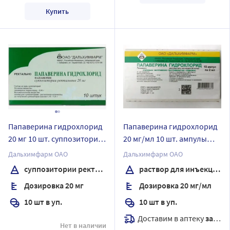
Купить
Папаверина гидрохлорид
Папаверина гидрохлорид
20 мг 10 шт. суппозитории
20 мг/мл 10 шт. ампулы
ректальные
раствор для инъекций 2
Дальхимфарм ОАО
Дальхимфарм ОАО
мл
суппозитории ректальные
раствор для инъекций
Дозировка 20 мг
Дозировка 20 мг/мл
10 шт в уп.
10 шт в уп.
Доставим в аптеку
завтра
Нет в наличии