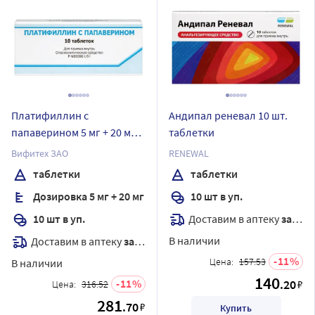
Платифиллин с
Андипал реневал 10 шт.
папаверином 5 мг + 20 мг
таблетки
10 шт. таблетки
Вифитех ЗАО
RENEWAL
таблетки
таблетки
Дозировка 5 мг + 20 мг
10 шт в уп.
Доставим в аптеку
завтра
10 шт в уп.
В наличии
Доставим в аптеку
завтра
11
Цена:
157.53
В наличии
140
11
.20
₽
Цена:
316.52
281
.70
₽
Купить