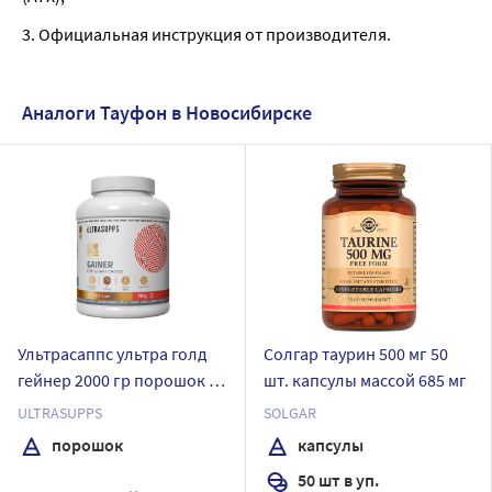
3. Официальная инструкция от производителя.
Аналоги Тауфон в Новосибирске
Ультрасаппс ультра голд
Солгар таурин 500 мг 50
гейнер 2000 гр порошок со
шт. капсулы массой 685 мг
вкусом шоколада/банка
ULTRASUPPS
SOLGAR
порошок
капсулы
50 шт в уп.