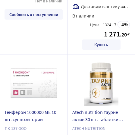
Нет в наличии
Доставим в аптеку
завтра
Сообщить о поступлении
В наличии
4
Цена:
1324.17
1 271
.20
₽
Купить
Генферон 1000000 МЕ 10
Atech nutrition таурин
шт. суппозитории
актив 30 шт. таблетки
массой 900 мг
ПК-137 ООО
ATECH NUTRITION