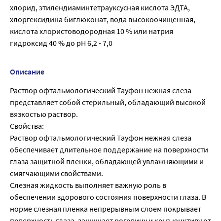
хлорид, этилендиаминтетрауксусная кислота ЭДТА,
хлоргексидина биглюконат, вода высокоочищенная,
кислота хлористоводородная 10 % или натрия
гидроксид 40 % до рН 6,2 - 7,0
Описание
Раствор офтальмологический Тауфон нежная слеза
представляет собой стерильный, обладающий высокой
вязкостью раствор.
Свойства:
Раствор офтальмологический Тауфон нежная слеза
обеспечивает длительное поддержание на поверхности
глаза защитной пленки, обладающей увлажняющими и
смягчающими свойствами.
Слезная жидкость выполняет важную роль в
обеспечении здорового состояния поверхности глаза. В
норме слезная пленка непрерывным слоем покрывает
поверхность глаза, защищает роговицу и конъюнктиву от