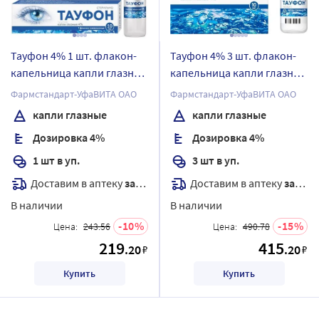
Тауфон 4% 1 шт. флакон-
Тауфон 4% 3 шт. флакон-
капельница капли глазные
капельница капли глазные
10 мл
10 мл
Фармстандарт-УфаВИТА ОАО
Фармстандарт-УфаВИТА ОАО
капли глазные
капли глазные
Дозировка 4%
Дозировка 4%
1 шт в уп.
3 шт в уп.
Доставим в аптеку
завтра
Доставим в аптеку
завтра
В наличии
В наличии
10
15
Цена:
243.56
Цена:
490.78
219
415
.20
.20
₽
₽
Купить
Купить