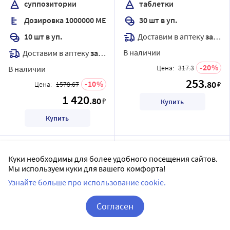
суппозитории
таблетки
Дозировка 1000000 МЕ
30 шт в уп.
Доставим в аптеку
завтра
10 шт в уп.
В наличии
Доставим в аптеку
завтра
20
Цена:
317.3
В наличии
253
10
.80
₽
Цена:
1578.67
1 420
.80
₽
Купить
Купить
Куки необходимы для более удобного посещения сайтов.
Мы используем куки для вашего комфорта!
Узнайте больше про использование cookie.
Согласен
Корзина
Вход / Регистрация