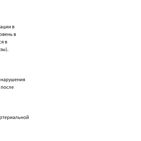
ации в
овень в
ся в
зы).
е нарушения
 после
артериальной