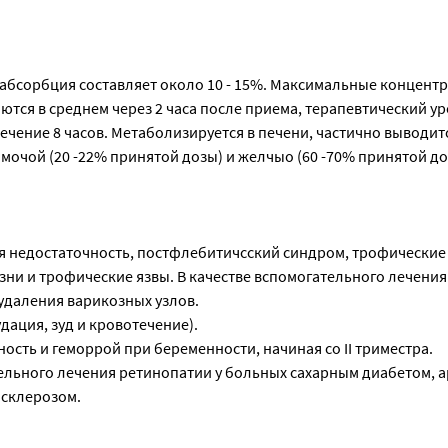
 абсорбция составляет около 10 - 15%. Максимальные концентр
ются в среднем через 2 часа после приема, терапевтический ур
течение 8 часов. Метаболизируется в печени, частично выводит
мочой (20 -22% принятой дозы) и желчыо (60 -70% принятой до
я недостаточность, постфлебитичсский синдром, трофически
ни и трофические язвы. В качестве вспомогательного лечения
удаления варикозных узлов.
дация, зуд и кровотечение).
ость и геморрой при беременности, начиная со II триместра.
тельного лечения ретинопатии у больных сахарным диабетом, 
осклерозом.