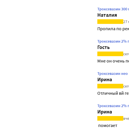
Троксевазин 300 
Наталия
27 
Пропила по ре
Троксевазин 2% 
Гость
сег
Мне он очень 
Троксевазин нео 
Ирина
сег
Отличный вй г
Троксевазин 2% 
Ирина
вче
 помогает