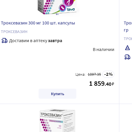
Троксевазин 300 мг 100 шт. капсулы
Тро
гр
ТРОКСЕВАЗИН
ТРО
Доставим в аптеку
завтра
В наличии
2
Цена:
1897.35
1 859
.40
₽
Купить