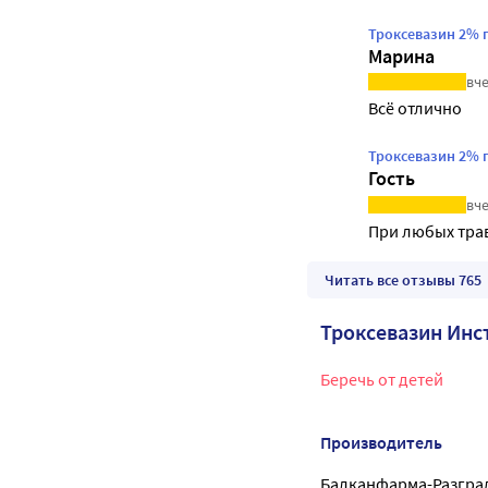
Троксевазин 2% 
Марина
вче
Всё отлично
Троксевазин 2% 
Гость
вче
При любых трав
Читать все отзывы 765
Троксевазин Инс
Беречь от детей
Производитель
Балканфарма-Разгра