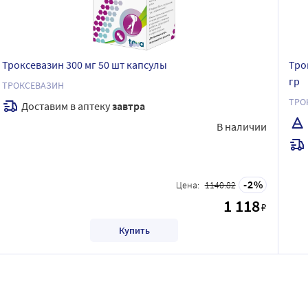
Троксевазин 300 мг 50 шт капсулы
Тро
гр
ТРОКСЕВАЗИН
ТРО
Доставим в аптеку
завтра
В наличии
2
Цена:
1140.82
1 118
₽
Купить