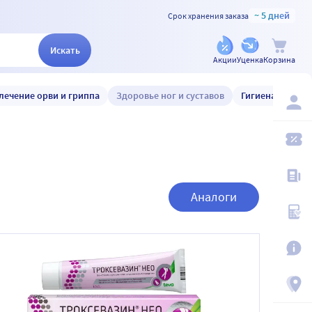
~ 5 дней
Срок хранения заказа
Искать
Акции
Уценка
Корзина
лечение орви и гриппа
Здоровье ног и суставов
Гигиена и уход
Аналоги