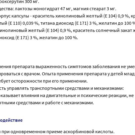
роксерутин 300 мг.
ства: лактозы моногидрат 47 мг, магния стеарат 3 мг.
рпус капсулы - краситель хинолиновый желтый (Е 104) 0,9 %, к
й (Е 110) 0,039 %, титана диоксид (Е 171) 3 %, желатин до 100
хинолиновый желтый (Е 104) 0,9 %, краситель солнечный закат 
иоксид (Е 171) 3 %, желатин до 100 %.
нения препарата выраженность симптомов заболевания не уме
роваться с врачом. Опыта применения препарата у детей млад
ебует осторожности при его применении.
сть управлять транспортными средствами и механизмами:
казывает влияния на двигательные и психические реакции, не
тными средствами и работе с механизмами.
модействие
я при одновременном приеме аскорбиновой кислоты.