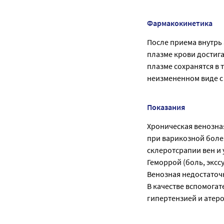
Фармакокинетика
После приема внутрь
плазме крови достига
плазме сохранятся в 
неизмененном виде с 
Показания
Хроническая венозна
при варикозной болез
склеротсрапии вен и 
Геморрой (боль, экссу
Венозная недостаточн
В качестве вспомога
гипертензией и атер