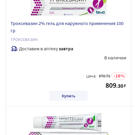
Троксевазин 2% гель для наружного применения 100
гр
ТРОКСЕВАЗИН
Доставим в аптеку
завтра
В наличии
16
Цена:
970.71
809
.30
₽
Купить