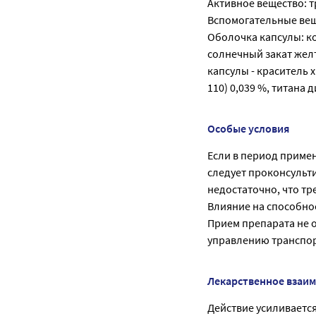
Активное вещество: т
Вспомогательные веще
Оболочка капсулы: ко
солнечный закат желты
капсулы - краситель 
110) 0,039 %, титана д
Особые условия
Если в период приме
следует проконсульти
недостаточно, что тр
Влияние на способно
Прием препарата не о
управлению транспор
Лекарственное взаи
Действие усиливаетс