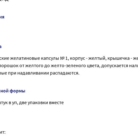
ия
а
кие желатиновые капсулы № 1, корпус - желтый, крышечка - ж
порошок от желтого до желто-зеленого цвета, допускается на
рые при надавливании распадаются.
нной формы
штук в уп, две упаковки вместе
ит: