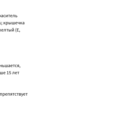
раситель
 %; крышечка
желтый (Е,
ньшается,
ше 15 лет
 препятствует