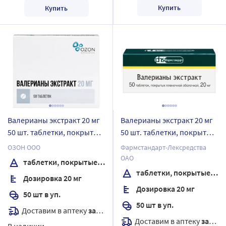
Купить
Купить
Валерианы экстракт 20 мг
Валерианы экстракт 20 мг
50 шт. таблетки, покрытые
50 шт. таблетки, покрытые
пленочной оболочкой
оболочкой
ОЗОН ООО
Фармстандарт-Лексредства
блистер
ОАО
таблетки, покрытые пленочной оболочкой
таблетки, покрытые оболочкой
Дозировка 20 мг
Дозировка 20 мг
50 шт в уп.
50 шт в уп.
Доставим в аптеку
завтра
Доставим в аптеку
завтра
В наличии