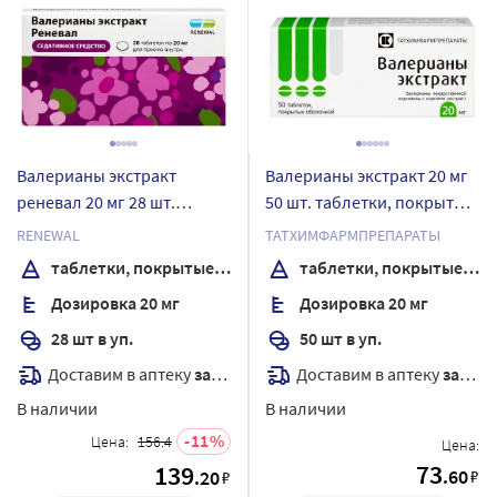
Валерианы экстракт
Валерианы экстракт 20 мг
реневал 20 мг 28 шт.
50 шт. таблетки, покрытые
таблетки, покрытые
оболочкой
RENEWAL
ТАТХИМФАРМПРЕПАРАТЫ
пленочной оболочкой
таблетки, покрытые пленочной оболочкой
таблетки, покрытые оболочкой
Дозировка 20 мг
Дозировка 20 мг
28 шт в уп.
50 шт в уп.
Доставим в аптеку
завтра
Доставим в аптеку
завтра
В наличии
В наличии
11
Цена:
156.4
Цена:
73
139
.60
.20
₽
₽