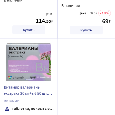
В наличии
10
Цена:
76.67
Цена:
114
69
.50
₽
₽
Купить
Купить
Витамир валерианы
экстракт 20 мг+в 6 50 шт.
таблетки, покрытые
ВИТАМИР
пленочной оболочкой
таблетки, покрытые пленочной оболочкой
массой 104 мг