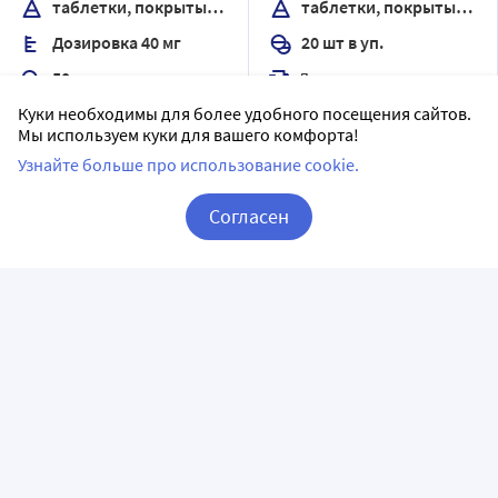
таблетки, покрытые пленочной оболочкой
таблетки, покрытые оболочкой
Дозировка 40 мг
20 шт в уп.
Доставим в аптеку
завтра
50 шт в уп.
В наличии
Куки необходимы для более удобного посещения сайтов.
Доставим в аптеку
завтра
Мы используем куки для вашего комфорта!
3
Цена:
448.97
В наличии
Узнайте больше про использование cookie.
435
17
.50
₽
Цена:
300.9
248
Согласен
.90
₽
Купить
Корзина
Вход / Регистрация
Купить