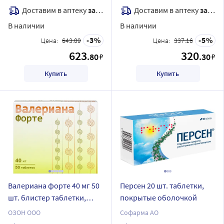
Доставим в аптеку
завтра
Доставим в аптеку
завтра
В наличии
В наличии
3
5
Цена:
643.09
Цена:
337.16
623
320
.80
.30
₽
₽
Купить
Купить
Валериана форте 40 мг 50
Персен 20 шт. таблетки,
шт. блистер таблетки,
покрытые оболочкой
покрытые пленочной
ОЗОН ООО
Софарма АО
оболочкой