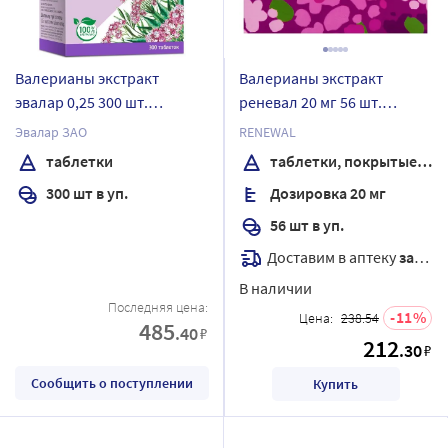
Валерианы экстракт
Валерианы экстракт
эвалар 0,25 300 шт.
реневал 20 мг 56 шт.
таблетки
таблетки, покрытые
Эвалар ЗАО
RENEWAL
пленочной оболочкой
таблетки
таблетки, покрытые пленочной оболочкой
300 шт в уп.
Дозировка 20 мг
56 шт в уп.
Доставим в аптеку
завтра
В наличии
Последняя цена:
11
Цена:
238.54
485
.40
₽
212
.30
₽
Сообщить о поступлении
Купить