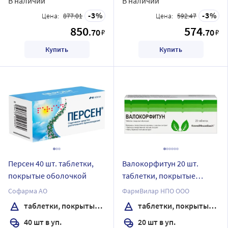
В наличии
В наличии
3
3
Цена:
877.01
Цена:
592.47
850
574
.70
.70
₽
₽
Купить
Купить
Персен 40 шт. таблетки,
Валокорфитун 20 шт.
покрытые оболочкой
таблетки, покрытые
оболочкой
Софарма АО
ФармВилар НПО ООО
таблетки, покрытые оболочкой
таблетки, покрытые оболочкой
40 шт в уп.
20 шт в уп.