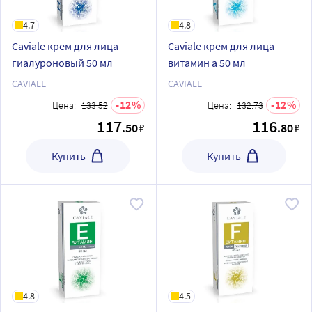
4.7
4.8
Caviale крем для лица
Caviale крем для лица
гиалуроновый 50 мл
витамин a 50 мл
CAVIALE
CAVIALE
12
12
Цена:
133.52
Цена:
132.73
117
116
.50
.80
₽
₽
Купить
Купить
4.8
4.5