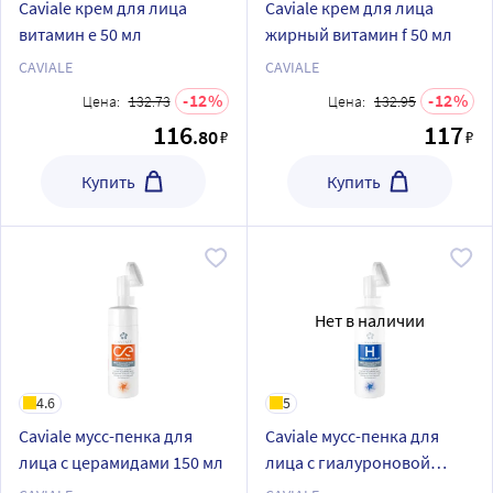
Caviale крем для лица
Caviale крем для лица
витамин e 50 мл
жирный витамин f 50 мл
CAVIALE
CAVIALE
12
12
Цена:
132.73
Цена:
132.95
116
117
.80
₽
₽
Купить
Купить
Нет в наличии
4.6
5
Caviale мусс-пенка для
Caviale мусс-пенка для
лица с церамидами 150 мл
лица с гиалуроновой
кислотой 150 мл