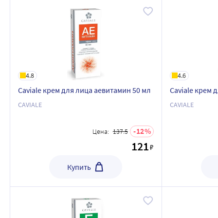
4.8
4.6
Caviale крем для лица аевитамин 50 мл
Caviale крем 
CAVIALE
CAVIALE
12
Цена:
137.5
121
₽
Купить