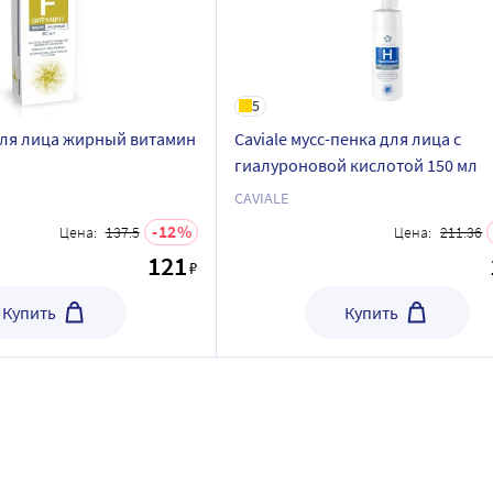
5
 для лица жирный витамин
Caviale мусс-пенка для лица с
гиалуроновой кислотой 150 мл
CAVIALE
12
Цена:
137.5
Цена:
211.36
121
₽
Купить
Купить