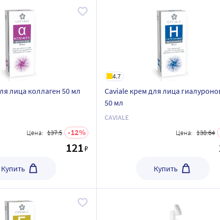
4.7
для лица коллаген 50 мл
Caviale крем для лица гиалурон
50 мл
CAVIALE
12
Цена:
137.5
Цена:
138.64
121
₽
Купить
Купить