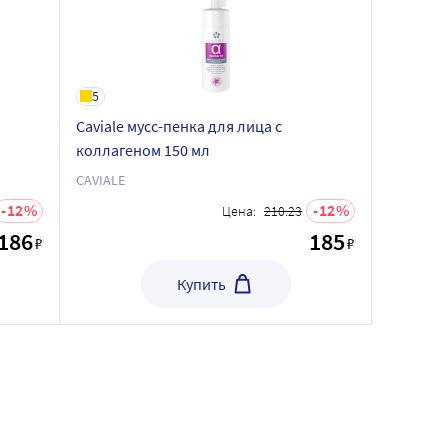
5
Caviale мусс-пенка для лица с
коллагеном 150 мл
CAVIALE
12
12
Цена:
210.23
186
185
₽
₽
Купить