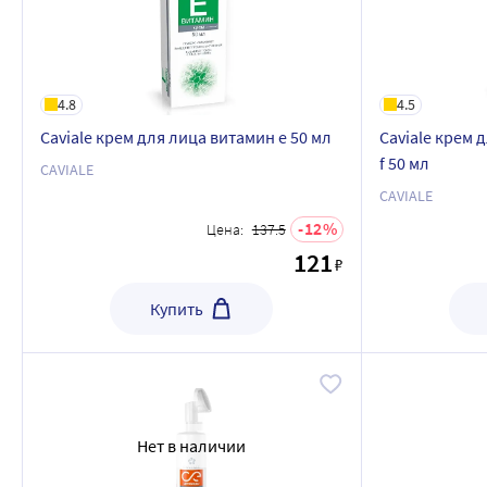
4.8
4.5
Caviale крем для лица витамин e 50 мл
Caviale крем
f 50 мл
CAVIALE
CAVIALE
12
Цена:
137.5
121
₽
Купить
Нет в наличии