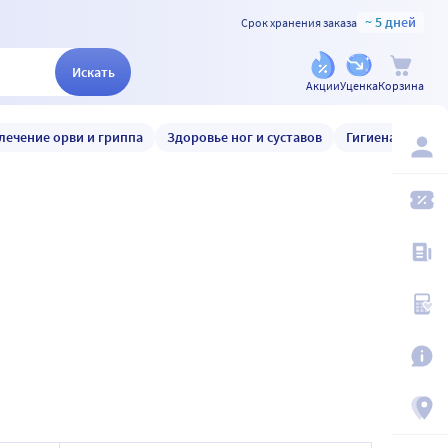
~ 5 дней
Срок хранения заказа
Искать
Акции
Уценка
Корзина
лечение орви и гриппа
Здоровье ног и суставов
Гигиена и уход