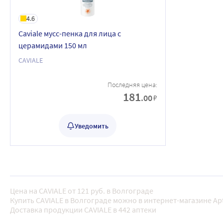
4.6
Caviale мусс-пенка для лица с
церамидами 150 мл
CAVIALE
Последняя цена:
181
.00
₽
Уведомить
Цена на CAVIALE от 121 руб. в Волгограде
Купить CAVIALE в Волгограде можно в интернет-магазине Ap
Доставка продукции CAVIALE в 442 аптеки