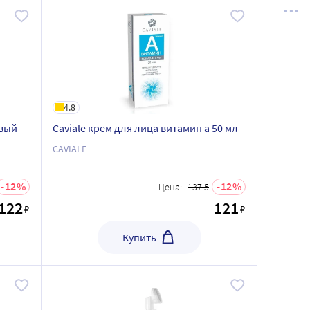
4.8
овый
Caviale крем для лица витамин a 50 мл
CAVIALE
12
12
Цена:
137.5
122
121
₽
₽
Купить