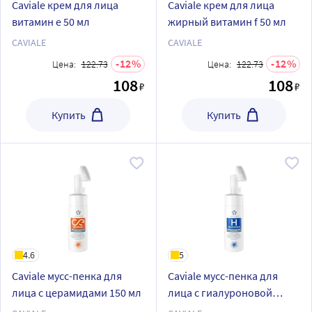
Caviale крем для лица
Caviale крем для лица
витамин e 50 мл
жирный витамин f 50 мл
CAVIALE
CAVIALE
12
12
Цена:
122.73
Цена:
122.73
108
108
₽
₽
Купить
Купить
4.6
5
Caviale мусс-пенка для
Caviale мусс-пенка для
лица с церамидами 150 мл
лица с гиалуроновой
кислотой 150 мл