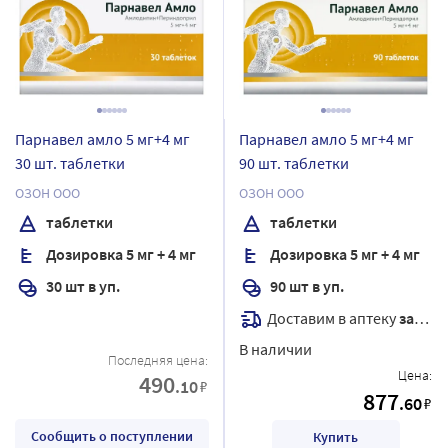
Парнавел амло 5 мг+4 мг
Парнавел амло 5 мг+4 мг
30 шт. таблетки
90 шт. таблетки
ОЗОН ООО
ОЗОН ООО
таблетки
таблетки
Дозировка 5 мг + 4 мг
Дозировка 5 мг + 4 мг
30 шт в уп.
90 шт в уп.
Доставим в аптеку
завтра
В наличии
Последняя цена:
Цена:
490
.10
₽
877
.60
₽
Сообщить о поступлении
Купить