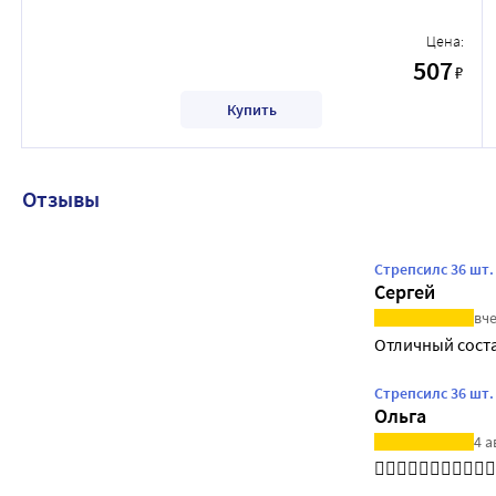
Цена:
507
₽
Купить
Отзывы
Стрепсилс 36 шт
Сергей
вче
Отличный сост
Стрепсилс 36 шт
Ольга
4 а
👍🏻👍🏻👍🏻👍🏻👍🏻👍