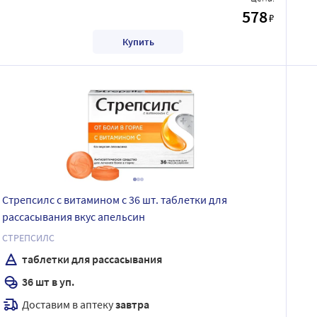
578
₽
Купить
Стрепсилс с витамином с 36 шт. таблетки для
рассасывания вкус апельсин
СТРЕПСИЛС
таблетки для рассасывания
36 шт в уп.
Доставим в аптеку
завтра