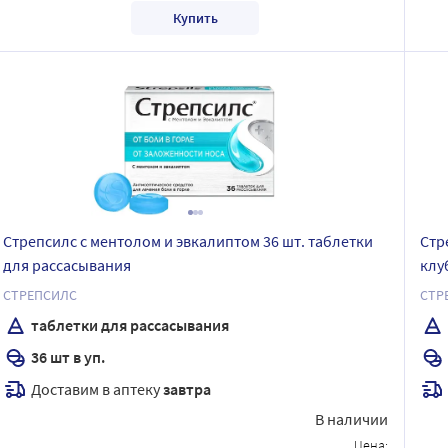
Купить
Стрепсилс с ментолом и эвкалиптом 36 шт. таблетки
Стр
для рассасывания
клу
СТРЕПСИЛС
СТР
таблетки для рассасывания
36 шт в уп.
Доставим в аптеку
завтра
В наличии
Цена: