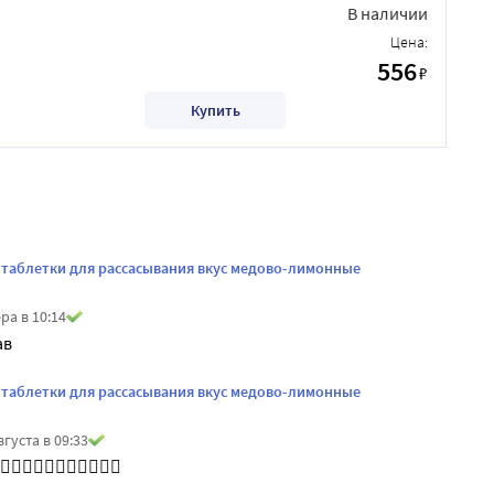
В наличии
Цена:
556
₽
Купить
. таблетки для рассасывания вкус медово-лимонные
ра в 10:14
ав
. таблетки для рассасывания вкус медово-лимонные
вгуста в 09:33
🏻👍🏻👍🏻👍🏻👍🏻👍🏻