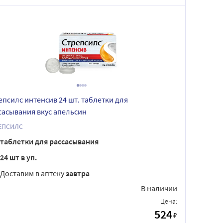
епсилс интенсив 24 шт. таблетки для
сасывания вкус апельсин
ЕПСИЛС
таблетки для рассасывания
24 шт в уп.
Доставим в аптеку
завтра
В наличии
Цена:
524
₽