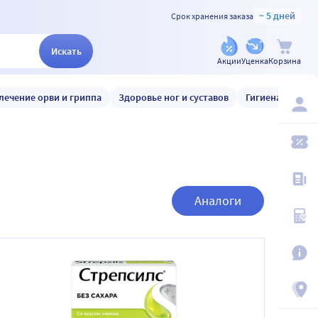
~ 5 дней
Срок хранения заказа
Искать
Акции
Уценка
Корзина
лечение орви и гриппа
Здоровье ног и суставов
Гигиена и уход
Аналоги