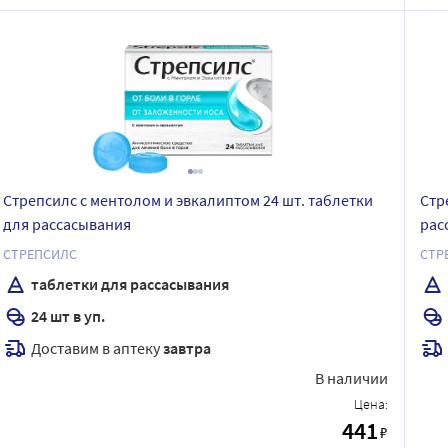
Стрепсилс с ментолом и эвкалиптом 24 шт. таблетки
Стр
для рассасывания
рас
СТРЕПСИЛС
СТР
таблетки для рассасывания
24 шт в уп.
Доставим в аптеку
завтра
В наличии
Цена:
441
₽