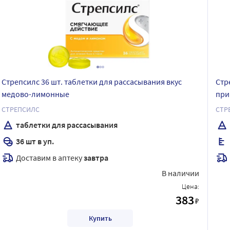
Стрепсилс 36 шт. таблетки для рассасывания вкус
Стр
медово-лимонные
при
мят
СТРЕПСИЛС
СТР
таблетки для рассасывания
36 шт в уп.
Доставим в аптеку
завтра
В наличии
Цена:
383
₽
Купить