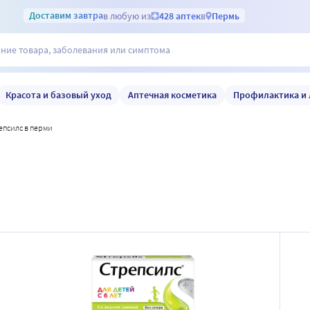
Доставим
завтра
в любую из
428 аптек
в
Пермь
Красота и базовый уход
Аптечная косметика
Профилактика и 
репсилс в перми