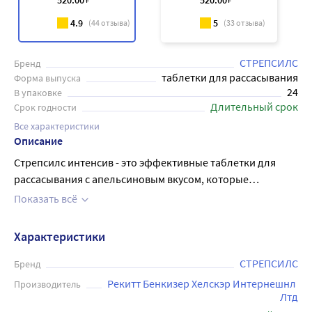
520
.00
520
.00
4.9
5
(
44
отзыва)
(
33
отзыва)
СТРЕПСИЛС
Бренд
таблетки для рассасывания
Форма выпуска
24
В упаковке
Длительный срок
Срок годности
Все характеристики
Описание
Стрепсилс интенсив - это эффективные таблетки для
рассасывания с апельсиновым вкусом, которые
помогают в борьбе с болезнями горла. Их
Показать всё
специализированная формула содержит
флурбипрофен, который помогают бороться с
Характеристики
бактериями и вирусами, вызывающими инфекционные
заболевания горла. Кроме того, Стрепсилс интенсив
СТРЕПСИЛС
Бренд
обладает прекрасным вкусом апельсина, благодаря чему
Рекитт Бенкизер Хелскэр Интернешнл 
Производитель
таблетки легко растворяются во рту и позволяют быстро
Лтд