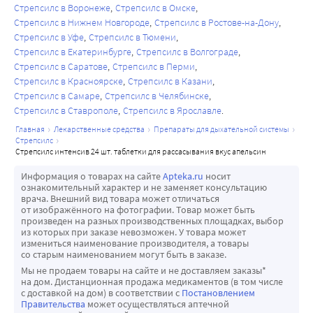
Стрепсилс в Воронеже
Стрепсилс в Омске
Стрепсилс в Нижнем Новгороде
Стрепсилс в Ростове-на-Дону
Стрепсилс в Уфе
Стрепсилс в Тюмени
Стрепсилс в Екатеринбурге
Стрепсилс в Волгограде
Стрепсилс в Саратове
Стрепсилс в Перми
Стрепсилс в Красноярске
Стрепсилс в Казани
Стрепсилс в Самаре
Стрепсилс в Челябинске
Стрепсилс в Ставрополе
Стрепсилс в Ярославле
главная
лекарственные средства
препараты для дыхательной системы
стрепсилс
стрепсилс интенсив 24 шт. таблетки для рассасывания вкус апельсин
Информация о товарах на сайте
Apteka.ru
носит
ознакомительный характер и не заменяет консультацию
врача. Внешний вид товара может отличаться
от изображённого на фотографии. Товар может быть
произведен на разных производственных площадках, выбор
из которых при заказе невозможен. У товара может
измениться наименование производителя, а товары
со старым наименованием могут быть в заказе.
Мы не продаем товары на сайте и не доставляем заказы*
на дом. Дистанционная продажа медикаментов (в том числе
с доставкой на дом) в соответствии с
Постановлением
Правительства
может осуществляться аптечной