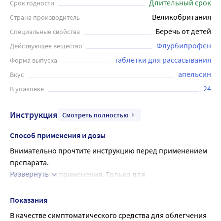
укрепить защитные функции организма. Упаковка
Длительный срок
Срок годности
содержит 24 таблетки, что позволяет дольше
Великобритания
Страна производитель
наслаждаться полезными свойствами продукта.
Беречь от детей
Специальные свойства
Стрепсилс интенсив - это надежный помощник в борьбе с
Флурбипрофен
Действующее вещество
простудой и другими заболеваниями горла, который
быстро справляется с неприятными симптомами и
таблетки для рассасывания
Форма выпуска
позволяет вернуться к активной жизни.
апельсин
Вкус
24
В упаковке
Инструкция
Смотреть полностью
Способ применения и дозы
Внимательно прочтите инструкцию перед применением 
препарата.
Развернуть
Для местного применения. Только для 
кратковременного применения.
Взрослые и дети старше 12 лет: медленно рассасывать по 
Показания
1 таблетке каждые 3-6 часов.
В качестве симптоматического средства для облегчения 