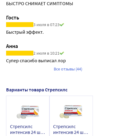
БЫСТРО СНИМАЕТ СИМПТОМЫ
флурбипрофена.
• Толбутамид и антациды: к настоящему времени 
Гость
исследования не выявили взаимодействий между 
3 июля в 07:23
флурбипрофеном и толбутамидом или антацидами
Быстрый эффект.
Анна
2 июля в 10:21
Супер спасибо выписал лор
Все отзывы (44)
Варианты товара Стрепсилс
Стрепсилс
Стрепсилс
интенсив 24 шт.
интенсив 24 шт.