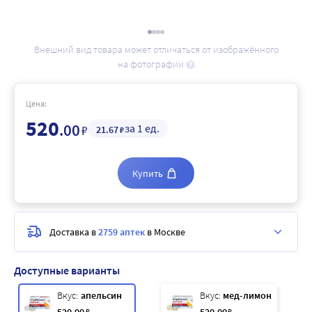
Внешний вид товара может отличаться от изображённого
на фотографии
Цена:
520
.00
за 1 ед.
₽
21
.67
₽
Купить
Доставка в
2759 аптек
в Москве
Доступные варианты
Вкус:
апельсин
Вкус:
мед-лимон
₽
₽