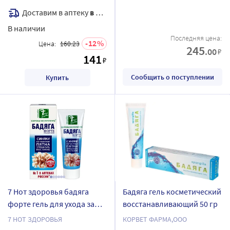
Доставим в аптеку
в течение 7 дней
В наличии
Последняя цена:
12
Цена:
160.23
245
.00
₽
141
₽
Сообщить о поступлении
Купить
7 Нот здоровья бадяга
Бадяга гель косметический
форте гель для ухода за
восстанавливающий 50 гр
кожей 75 мл
7 НОТ ЗДОРОВЬЯ
КОРВЕТ ФАРМА,ООО