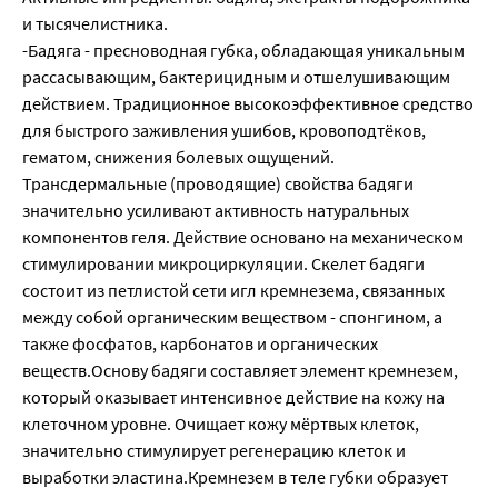
и тысячелистника.
-Бадяга - пресноводная губка, обладающая уникальным
рассасывающим, бактерицидным и отшелушивающим
действием. Традиционное высокоэффективное средство
для быстрого заживления ушибов, кровоподтёков,
гематом, снижения болевых ощущений.
Трансдермальные (проводящие) свойства бадяги
значительно усиливают активность натуральных
компонентов геля. Действие основано на механическом
стимулировании микроциркуляции. Скелет бадяги
состоит из петлистой сети игл кремнезема, связанных
между собой органическим веществом - спонгином, а
также фосфатов, карбонатов и органических
веществ.Основу бадяги составляет элемент кремнезем,
который оказывает интенсивное действие на кожу на
клеточном уровне. Очищает кожу мёртвых клеток,
значительно стимулирует регенерацию клеток и
выработки эластина.Кремнезем в теле губки образует