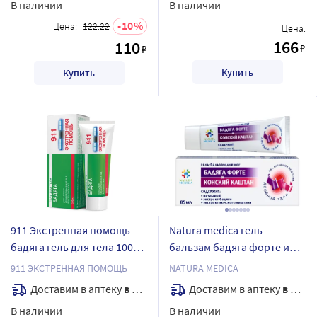
В наличии
В наличии
10
Цена:
122.22
Цена:
166
110
₽
₽
Купить
Купить
911 Экстренная помощь
Natura medica гель-
бадяга гель для тела 100
бальзам бадяга форте и
мл
конский каштан 85 мл
911 ЭКСТРЕННАЯ ПОМОЩЬ
NATURA MEDICA
Доставим в аптеку
в течение 7 дней
Доставим в аптеку
в течение 7 дней
В наличии
В наличии