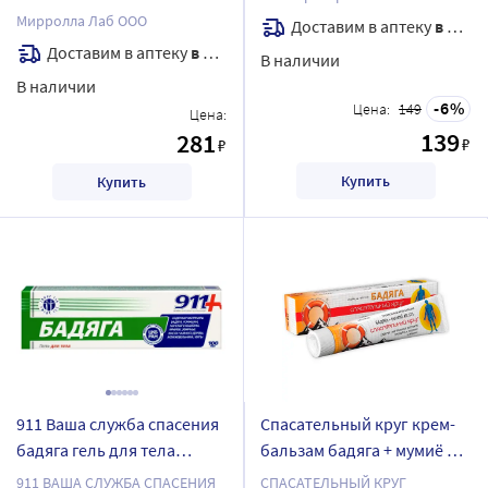
Мирролла Лаб ООО
Доставим в аптеку
в течение 7 дней
Доставим в аптеку
в течение 7 дней
В наличии
В наличии
6
Цена:
149
Цена:
139
281
₽
₽
Купить
Купить
911 Ваша служба спасения
Спасательный круг крем-
бадяга гель для тела
бальзам бадяга + мумиё 50
косметический 100 мл
гр/ арт 097
911 ВАША СЛУЖБА СПАСЕНИЯ
СПАСАТЕЛЬНЫЙ КРУГ