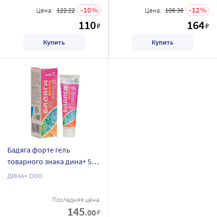
10
12
Цена:
122.22
Цена:
186.36
110
164
₽
₽
Купить
Купить
Бадяга форте гель
товарного знака дина+ 50
мл
ДИНА+ ООО
Последняя цена:
145
.00
₽