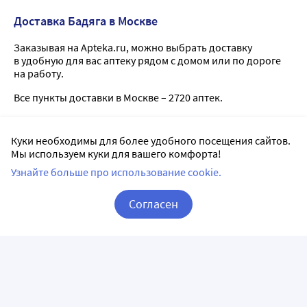
Доставка Бадяга в Москве
Заказывая на Apteka.ru, можно выбрать доставку
в удобную для вас аптеку рядом с домом или по дороге
на работу.
Все пункты доставки в Москве – 2720 аптек.
Куки необходимы для более удобного посещения сайтов.
Будь Здоров! (Отпуск ИММУНОБИОЛОГИЧЕСКИХ
5
препаратов в аптеке не производится!)
Мы используем куки для вашего комфорта!
г. Москва, ул. Производственная, д.12, кор.2
Узнайте больше про использование cookie.
ежедневно с 09:00 по 21:00
Согласен
Способы оплаты:
Корзина
Вход / Регистрация
36,6
5
г. Москва, пр-кт Комсомольский, д.34 стр.1