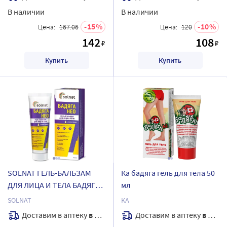
В наличии
В наличии
15
10
Цена:
167.06
Цена:
120
142
108
₽
₽
Купить
Купить
SOLNAT ГЕЛЬ-БАЛЬЗАМ
Ка бадяга гель для тела 50
ДЛЯ ЛИЦА И ТЕЛА БАДЯГА
мл
НЕО 75МЛ
SOLNAT
КА
Доставим в аптеку
в течение 7 дней
Доставим в аптеку
в течение 7 дней