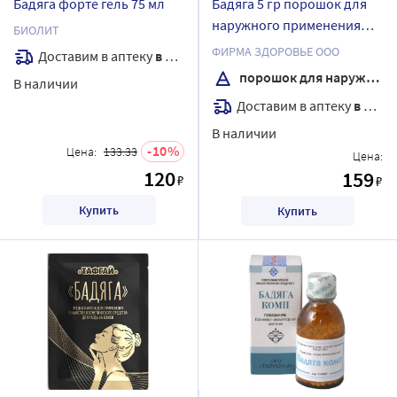
Бадяга форте гель 75 мл
Бадяга 5 гр порошок для
наружного применения
БИОЛИТ
пакет
ФИРМА ЗДОРОВЬЕ ООО
Доставим в аптеку
в течение 7 дней
порошок для наружного применения
В наличии
Доставим в аптеку
в течение 7 дней
В наличии
10
Цена:
133.33
Цена:
120
159
₽
₽
Купить
Купить