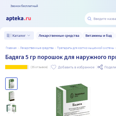
Звонок бесплатный
Лекарственные средства
Витамины и бад
Каталог
главная
лекарственные средства
препараты для костно-мышечной системы
Бадяга 5 гр порошок для наружного п
Добавить в избранное
Подели
(
35
отзывов)