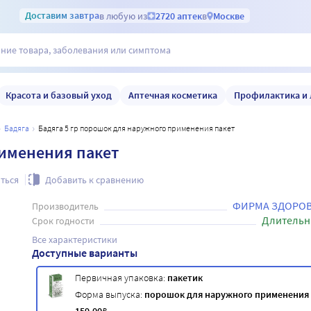
Доставим
завтра
в любую из
2720 аптек
в
Москве
Красота и базовый уход
Аптечная косметика
Профилактика и 
бадяга
Бадяга 5 гр порошок для наружного применения пакет
рименения пакет
ться
Добавить к сравнению
ФИРМА ЗДОРОВ
Производитель
Длительн
Срок годности
Все характеристики
Доступные варианты
Первичная упаковка:
пакетик
Форма выпуска:
порошок для наружного применения
₽