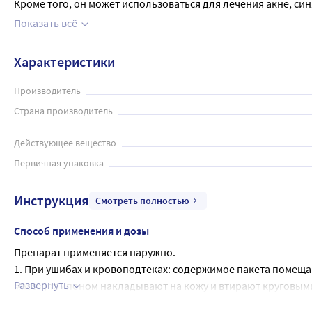
Кроме того, он может использоваться для лечения акне, си
сохранять здоровье и красоту вашей кожи.
Показать всё
Характеристики
Производитель
Страна производитель
Действующее вещество
Первичная упаковка
Инструкция
Смотреть полностью
Способ применения и дозы
Препарат применяется наружно.
1. При ушибах и кровоподтеках: содержимое пакета помеща
Развернуть
массы, тампоном накладывают на кожу и втирают круговыми
состав смывают водой.