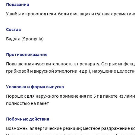
2. При радикулитах, невралгии и болях ревматического хар
Показания
получения сметанообразной массы и втирают в болезненные
Ушибы и кровоподтеки, боли в мышцах и суставах ревматиче
Состав
Бадяга (Spongilla)
Противопоказания
Повышенная чувствительность к препарату. Острые инфекц
грибковой и вирусной этиологии и др.), нарушение целост
Упаковка и форма выпуска
Порошок для наружного применения по 5 г в пакете из лам
полностью на пакет
Побочные действия
Возможны аллергические реакции; местное раздражение ко