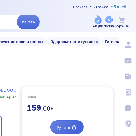
~ 5 дней
Срок хранения заказа
Искать
Акции
Уценка
Корзина
лечение орви и гриппа
Здоровье ног и суставов
Гигиена и уход
ЬЕ ООО
ый срок
Цена:
159
.00
₽
Купить