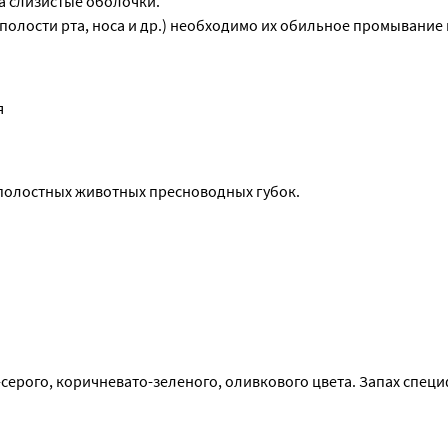
а слизистые оболочки.
 полости рта, носа и др.) необходимо их обильное промывание
я
полостных животных пресноводных губок.
ерого, коричневато-зеленого, оливкового цвета. Запах специ