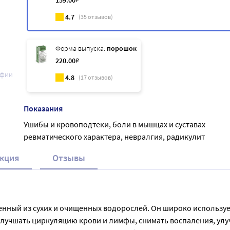
159
.00
4.7
(
35
отзывов)
Форма выпуска:
порошок
220
.00
₽
афии
4.8
(
17
отзывов)
Показания
Ушибы и кровоподтеки, боли в мышцах и суставах
ревматического характера, невралгия, радикулит
кция
Отзывы
енный из сухих и очищенных водорослей. Он широко используе
лучшать циркуляцию крови и лимфы, снимать воспаления, улуч