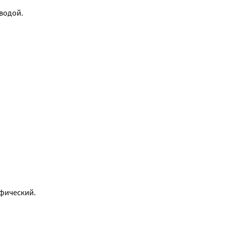
 водой.
фический. 