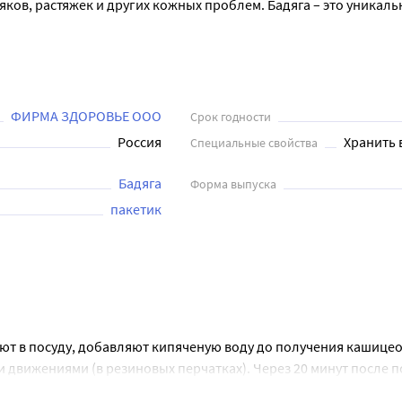
няков, растяжек и других кожных проблем. Бадяга – это уникал
ФИРМА ЗДОРОВЬЕ ООО
Срок годности
Россия
Хранить 
Специальные свойства
Бадяга
Форма выпуска
пакетик
ют в посуду, добавляют кипяченую воду до получения кашицео
 движениями (в резиновых перчатках). Через 20 минут после п