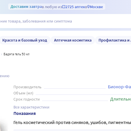
Доставим
завтра
в любую из
2725 аптек
в
Москве
Красота и базовый уход
Аптечная косметика
Профилактика и 
Бадяга гель 50 мл
нению
Бионор-Ф
Производитель
Объем (мл)
Длительн
Срок годности
Все характеристики
Показания
Гель косметический против синяков, ушибов, пигментны