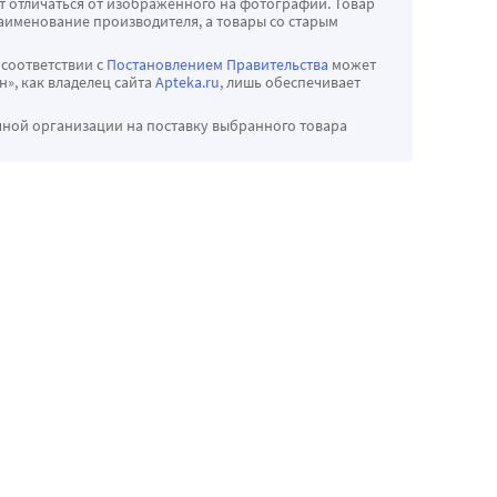
т отличаться от изображённого на фотографии. Товар
аименование производителя, а товары со старым
 соответствии с
Постановлением Правительства
может
», как владелец сайта
Apteka.ru
, лишь обеспечивает
чной организации на поставку выбранного товара