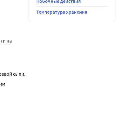
Побочные действия
Температура хранения
и на 
ревой сыпи.
им 