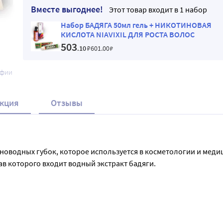
Вместе выгоднее!
Этот товар входит в 1 набор
Набор БАДЯГА 50мл гель + НИКОТИНОВАЯ
КИСЛОТА NIAVIXIL ДЛЯ РОСТА ВОЛОС
503
.10
₽
601
.00
₽
афии
кция
Отзывы
есноводных губок, которое используется в косметологии и мед
в которого входит водный экстракт бадяги.

ых и застойных пятен, угревой сыпи. Бадяга гель улучшает пр
ойствами, способствует более быстрой регенерации тканей. 
ид.
