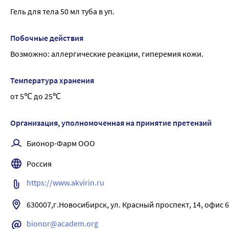
Гель для тела 50 мл туба в уп.
Побочные действия
Возможно: аллергические реакции, гиперемия кожи.
Температура хранения
от 5℃ до 25℃
Организация, уполномоченная на принятие претензий
Бионор-Фарм ООО
Россия
https://www.akvirin.ru
630007,г.Новосибирск, ул. Красный проспект, 14, офис 
bionor@academ.org