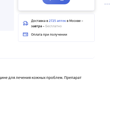
Доставка в
2725 аптек
в Москве
–
завтра
–
Бесплатно
Оплата при получении
ицине для лечения кожных проблем. Препарат 
иток крови к клеткам кожи, нормализует их 
Кожа приобретает эластичность, омолаживается, 