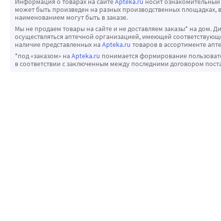
Информация о товарах на сайте
Apteka.ru
носит ознакомительный 
может быть произведен на разных производственных площадках, в
наименованием могут быть в заказе.
Мы не продаем товары на сайте и не доставляем заказы* на дом. Д
осуществляться аптечной организацией, имеющей соответствующее
наличие представленных на
Apteka.ru
товаров в ассортименте апте
*под «заказом» на
Apteka.ru
понимается формирование пользовател
в соответствии с заключенным между последними договором пост