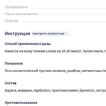
Бадяга гель – это простое и эффективное решение для бор
Производитель
Страна производитель
Средство
Инструкция
Смотреть полностью
Способ применения и дозы
Нанести на кожу тонким слоем на 10-20 минут. Затем смыть
Показания
Гель косметический против синяков, ушибов, пигментных п
Состав
Бадяга, аквирин, карбопол, триэтаноламин, бронпол, экстр
Противопоказания