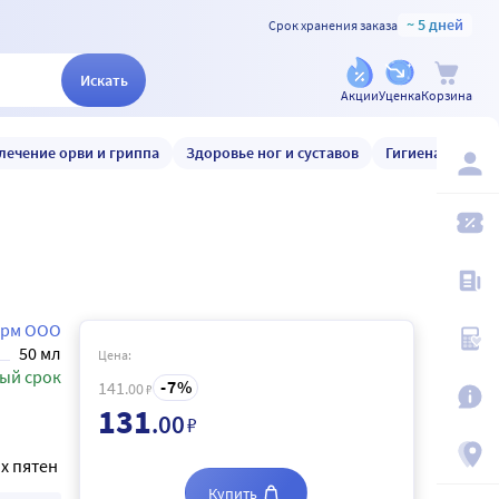
~ 5 дней
Срок хранения заказа
Искать
Акции
Уценка
Корзина
лечение орви и гриппа
Здоровье ног и суставов
Гигиена и уход
арм ООО
50 мл
Цена:
ый срок
7
141
.00
₽
131
.00
₽
х пятен
Купить