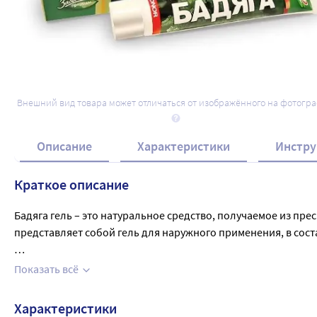
Внешний вид товара может отличаться от изображённого на фотогр
Описание
Характеристики
Инстру
Краткое описание
Бадяга гель – это натуральное средство, получаемое из пр
представляет собой гель для наружного применения, в соста
Применение геля помогает против синяков, ушибов, пигментн
Показать всё
питание, дыхание, обладает рассасывающим и очищающим св
разглаживаются мелкие морщинки, улучшается ее внешний в
Характеристики