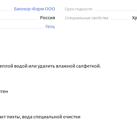
ьбы с кожными проблемами и для поддержания ее здоровья и к
Бионор-Фарм ООО
Срок годности
Россия
Хр
Специальные свойства
Гель
 теплой водой или удалить влажной салфеткой.
ятен
акт пихты, вода специальной очистки