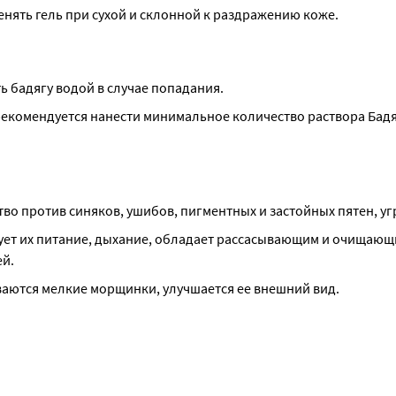
нять гель при сухой и склонной к раздражению коже.
ть бадягу водой в случае попадания.
екомендуется нанести минимальное количество раствора Бадяг
во против синяков, ушибов, пигментных и застойных пятен, уг
ует их питание, дыхание, обладает рассасывающим и очищающ
ей.
ваются мелкие морщинки, улучшается ее внешний вид.