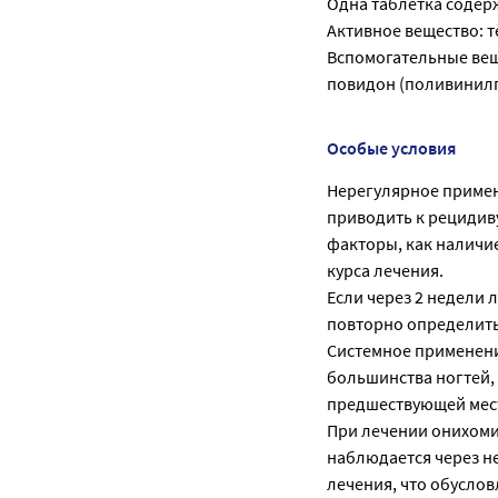
Одна таблетка содер
Активное вещество: т
Вспомогательные веще
повидон (поливинилпи
Особые условия
Нерегулярное приме
приводить к рецидиву
факторы, как наличи
курса лечения.
Если через 2 недели
повторно определить 
Системное применени
большинства ногтей,
предшествующей мес
При лечении онихоми
наблюдается через н
лечения, что обуслов