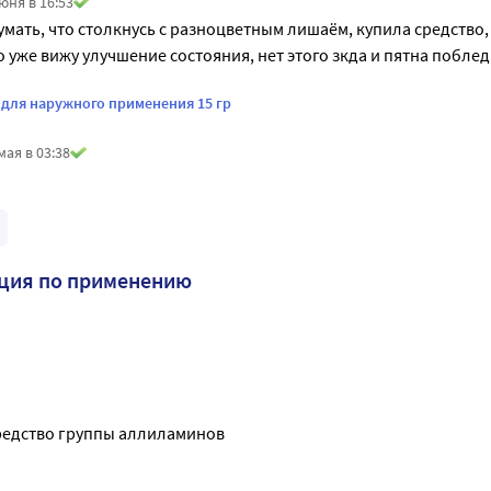
юня в 16:53
умать, что столкнусь с разноцветным лишаём, купила средство,
о уже вижу улучшение состояния, нет этого зкда и пятна побле
 для наружного применения 15 гр
мая в 03:38
кция по применению
редство группы аллиламинов