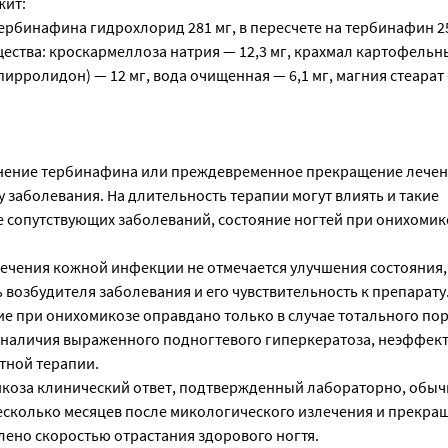
жит:
ербинафина гидрохлорид 281 мг, в пересчете на тербинафин 25
ства: кроскармеллоза натрия — 12,3 мг, крахмал картофельны
рролидон) — 12 мг, вода очищенная — 6,1 мг, магния стеарат —
нение тербинафина или преждевременное прекращение лечен
 заболевания. На длительность терапии могут влиять и такие
е сопутствующих заболеваний, состояние ногтей при онихомик
 лечения кожной инфекции не отмечается улучшения состояния
возбудителя заболевания и его чувствительность к препарату
е при онихомикозе оправдано только в случае тотального по
 наличия выраженного подногтевого гиперкератоза, неэффек
тной терапии.
коза клинический ответ, подтвержденный лабораторно, обыч
есколько месяцев после микологического излечения и прекра
лено скоростью отрастания здорового ногтя.