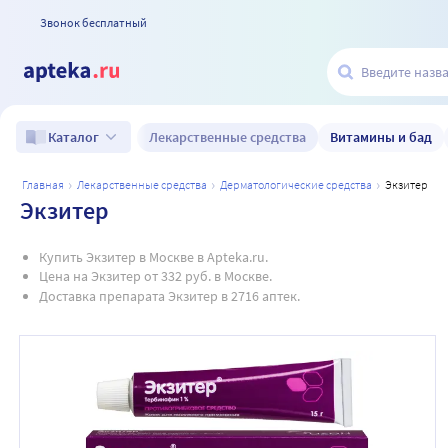
Звонок бесплатный
Лекарственные средства
Витамины и бад
Каталог
главная
лекарственные средства
дерматологические средства
экзитер
Экзитер
Купить Экзитер в Москве в Apteka.ru.
Цена на Экзитер от 332 руб. в Москве.
Доставка препарата Экзитер в 2716 аптек.