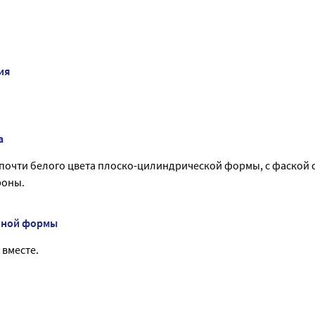
ия
а
почти белого цвета плоско-цилиндрической формы, с фаской с
роны.
нной формы
 вместе.