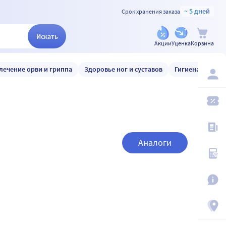
~ 5 дней
Срок хранения заказа
Искать
Акции
Уценка
Корзина
лечение орви и гриппа
Здоровье ног и суставов
Гигиена и уход
Аналоги