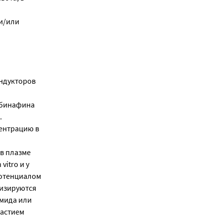
и/или
ндукторов
рбинафина
.
ентрацию в
в плазме
itro и у
потенциалом
лизируются
амида или
частием