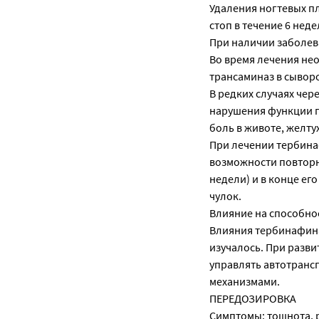
Удаления ногтевых пл
стоп в течение 6 неде
При наличии заболев
Во время лечения не
трансаминаз в сывор
В редких случаях чер
нарушения функции п
боль в животе, желту
При лечении тербина
возможности повторно
недели) и в конце е
чулок.
Влияние на способно
Влияния тербинафина
изучалось. При разв
управлять автотранс
механизмами.
ПЕРЕДОЗИРОВКА
Симптомы: тошнота, р