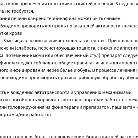
астинок при лечении онихомикоза кистей в течение 3 недель 
ль не требуется.
ания печени клиренс тербинафина может быть снижен.
обходимо проводить контроль показателей активности «печен
отке крови
ез 3 месяца лечения возникает холестаз и гепатит. При появле
ечени (слабость, персистирующая тошнота, снижение аппетит
ха, потемнение мочи или обесцвеченный стул) препарат следуе
фином следует соблюдать общие правила гигиены для предо
го инфицирования через белье и обувь. В процессе лечения (
го необходимо производить противогрибковую обработку обуви
сть к вождению автотранспорта и управлению механизмами
 на способность управлять автотранспортом и работать с мех
итии головокружения на фоне терапии препаратом, пациентам 
портом и/или работать с
вота, головная боль, головокружение, боли в нижней части жи