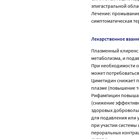
эпигастральной обла
Лечение: промывание
симптоматическая те
Лекарственное взаи
Плазменный клиренс 
метаболизма, и пода
При необходимости 
может потребоваться
Циметидин снижает п
плазме (повышение т
Рифампицин повышает
(снижение эффективно
здоровых добровольц
для подавления или 
при участии системы
пероральных контрац