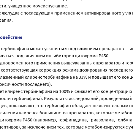
сти, учащенное мочеиспускание.
 желудка с последующим применением активированного угля 
рапия.
модействие
тербинафина может ускоряться под влиянием препаратов — и
вляться под влиянием ингибиторов цитохрома Р450.
одновременного применения вышеуказанных препаратов и те
 соответствующая коррекция режима дозирования последнего
лазменный клиренс тербинафина на 33% и повышает его конц
оксичности последнего).
 клиренс тербинафина на 100% и снижает его концентрацию 
сти тербинафина). Результаты исследований, проведенных in v
ев, показывают, что тербинафин обладает незначительным 
усиления клиренса большинства препаратов, которые метабо
 цитохрома Р450 (например, терфинадина, триазолама, толбут
ептивов), за исключением тех, которые метаболизируются с у