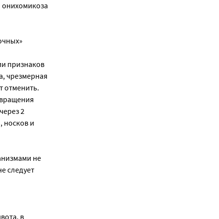
и онихомикоза
очных»
нии признаков
а, чрезмерная
т отменить.
твращения
через 2
, носков и
анизмами не
не следует
вота, в