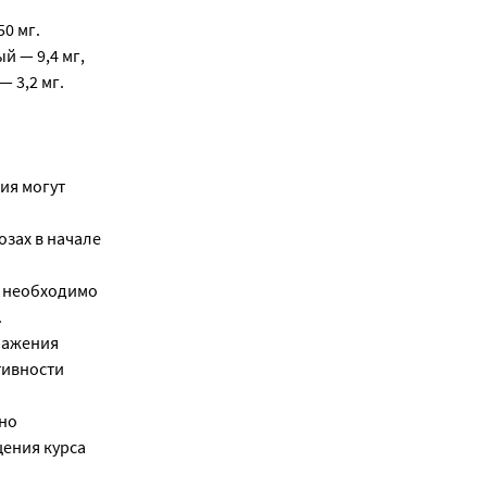
0 мг.
й — 9,4 мг,
 3,2 мг.
ия могут
озах в начале
, необходимо
.
ражения
тивности
но
щения курса