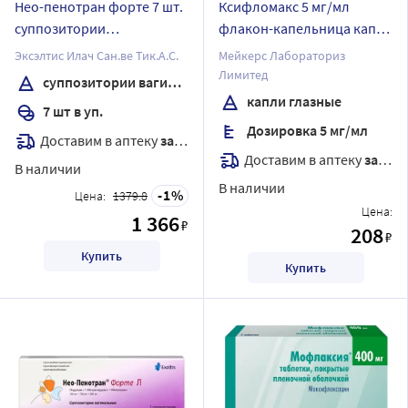
Нео-пенотран форте 7 шт.
Ксифломакс 5 мг/мл
суппозитории
флакон-капельница капли
вагинальные
глазные 5 мл
Эксэлтис Илач Сан.ве Тик.А.С.
Мейкерс Лабораториз
Лимитед
суппозитории вагинальные
капли глазные
7 шт в уп.
Дозировка 5 мг/мл
Доставим в аптеку
завтра
Доставим в аптеку
завтра
В наличии
В наличии
1
Цена:
1379.8
Цена:
1 366
₽
208
₽
Купить
Купить