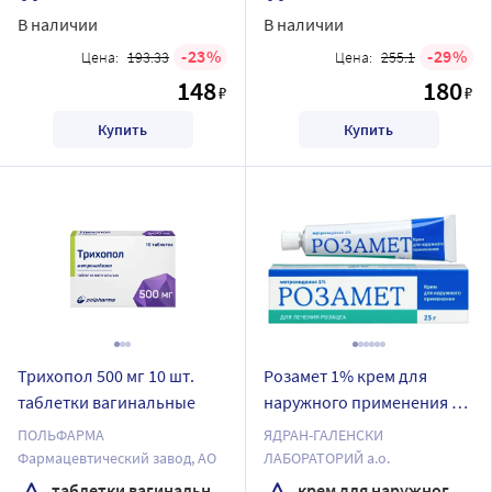
В наличии
В наличии
23
29
Цена:
193.33
Цена:
255.1
148
180
₽
₽
Купить
Купить
Трихопол 500 мг 10 шт.
Розамет 1% крем для
таблетки вагинальные
наружного применения 25
гр
ПОЛЬФАРМА
ЯДРАН-ГАЛЕНСКИ
Фармацевтический завод, АО
ЛАБОРАТОРИЙ а.о.
таблетки вагинальные
крем для наружного применения