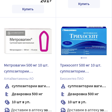
201
₽
Купить
Купить
Метровагин 500 мг 10 шт.
Трихосепт 500 мг 10 шт.
суппозитории
суппозитории
вагинальные
вагинальные
Алтайвитамины АО
Биосинтез ПАО
суппозитории вагинальные
суппозитории вагинальные
Дозировка 500 мг
Дозировка 500 мг
10 шт в уп.
10 шт в уп.
Доставим в аптеку
завтра
Доставим в аптеку
завтра