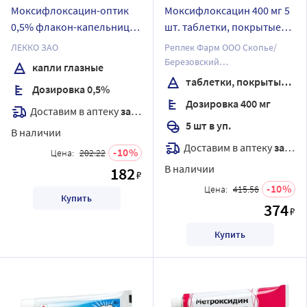
Моксифлоксацин-оптик
Моксифлоксацин 400 мг 5
0,5% флакон-капельница
шт. таблетки, покрытые
капли глазные 5 мл
пленочной оболочкой
ЛЕККО ЗАО
Реплек Фарм ООО Скопье/
Березовский
капли глазные
фармацевтический завод, ЗАО
таблетки, покрытые пленочной оболочкой
Дозировка 0,5%
Дозировка 400 мг
Доставим в аптеку
завтра
5 шт в уп.
В наличии
Доставим в аптеку
завтра
10
Цена:
202.22
В наличии
182
₽
10
Цена:
415.56
Купить
374
₽
Купить