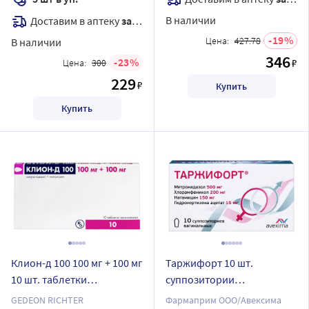
В наличии
Доставим в аптеку
завтра
19
Цена:
427.78
В наличии
346
23
₽
Цена:
300
229
₽
Купить
Купить
Клион-д 100 100 мг + 100 мг
Таржифорт 10 шт.
10 шт. таблетки
суппозитории
вагинальные
вагинальные
GEDEON RICHTER
Фармаприм ООО/Авексима