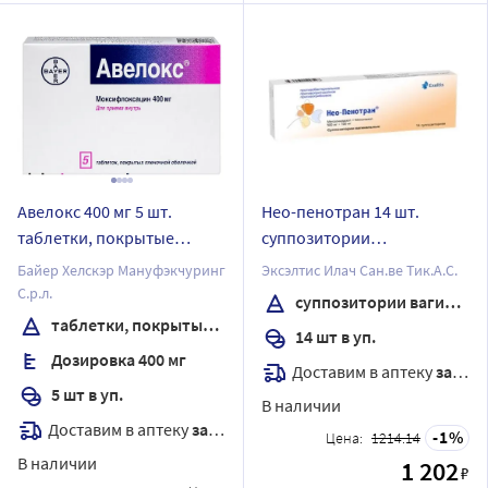
Авелокс 400 мг 5 шт.
Нео-пенотран 14 шт.
таблетки, покрытые
суппозитории
пленочной оболочкой
вагинальные
Байер Хелскэр Мануфэкчуринг
Эксэлтис Илач Сан.ве Тик.А.С.
С.р.л.
суппозитории вагинальные
таблетки, покрытые пленочной оболочкой
14 шт в уп.
Дозировка 400 мг
Доставим в аптеку
завтра
5 шт в уп.
В наличии
Доставим в аптеку
завтра
1
Цена:
1214.14
В наличии
1 202
₽