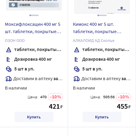
Моксифлоксацин 400 мг 5
Кимокс 400 мг 5 шт.
шт. таблетки, покрытые
таблетки, покрытые
пленочной оболочкой
пленочной оболочкой
ОЗОН ООО
АЛКАЛОИД АД Скопье
таблетки, покрытые пленочной оболочкой
таблетки, покрытые пленочной оболочкой
Дозировка 400 мг
Дозировка 400 мг
5 шт в уп.
5 шт в уп.
Доставим в аптеку
завтра
Доставим в аптеку
завтра
В наличии
В наличии
10
10
Цена:
470
Цена:
505.56
421
455
₽
₽
Купить
Купить