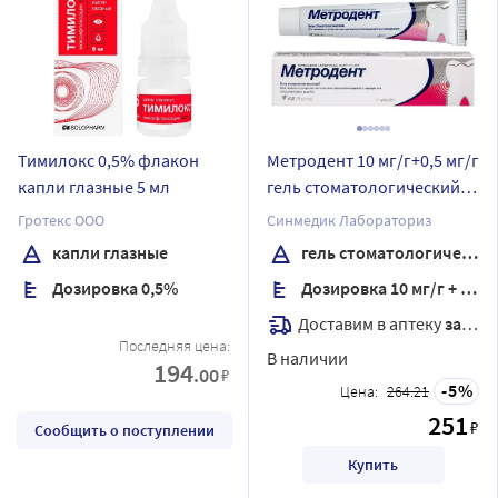
Тимилокс 0,5% флакон
Метродент 10 мг/г+0,5 мг/г
капли глазные 5 мл
гель стоматологический
20 гр
Гротекс ООО
Синмедик Лабораториз
капли глазные
гель стоматологический
Дозировка 0,5%
Дозировка 10 мг/г + 0,5 мг/г
Доставим в аптеку
завтра
Последняя цена:
В наличии
194
.00
₽
5
Цена:
264.21
251
₽
Сообщить о поступлении
Купить