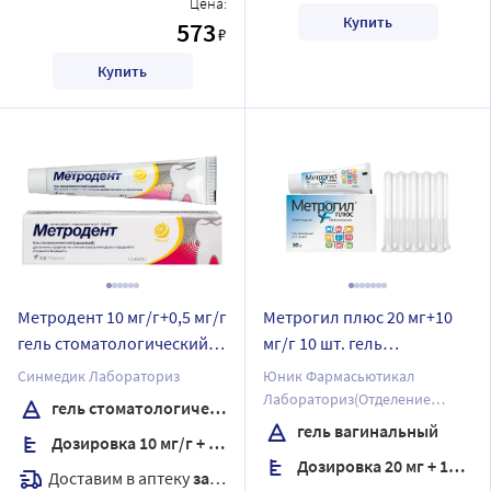
Цена:
Купить
573
₽
Купить
Метродент 10 мг/г+0,5 мг/г
Метрогил плюс 20 мг+10
гель стоматологический
мг/г 10 шт. гель
вкус лимон 20 гр
вагинальный 50 гр
Синмедик Лабораториз
Юник Фармасьютикал
Лабораториз(Отделение
гель стоматологический
фирмы Дж.Б.Кемикалс энд
гель вагинальный
Дозировка 10 мг/г + 0,5 мг/г
Фармасьютикалс Лтд)
Дозировка 20 мг + 10 мг/г
Доставим в аптеку
завтра