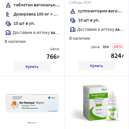
Сибирь ООО
таблетки вагинальные
суппозитории вагинальные
Дозировка 100 мг + 100 мг
10 шт в уп.
10 шт в уп.
Доставим в аптеку
завтра
Доставим в аптеку
завтра
В наличии
В наличии
10
Цена:
924
Цена:
824
766
₽
₽
Купить
Купить