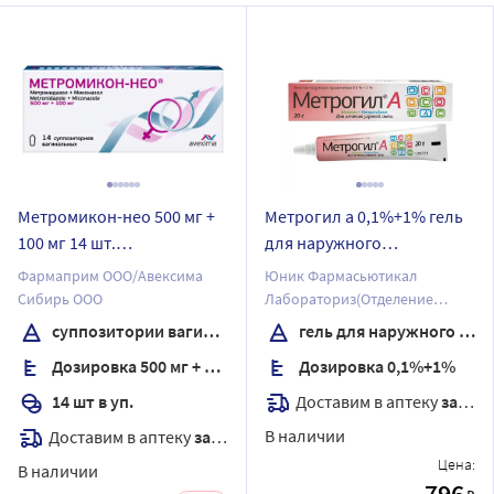
Метромикон-нео 500 мг +
Метрогил а 0,1%+1% гель
100 мг 14 шт.
для наружного
суппозитории
применения 20 гр
Фармаприм ООО/Авексима
Юник Фармасьютикал
вагинальные
Сибирь ООО
Лабораториз(Отделение
фирмы Дж.Б.Кемикалс энд
суппозитории вагинальные
гель для наружного применения
Фармасьютикалс Лтд)
Дозировка 500 мг + 100 мг
Дозировка 0,1%+1%
Доставим в аптеку
завтра
14 шт в уп.
В наличии
Доставим в аптеку
завтра
Цена:
В наличии
796