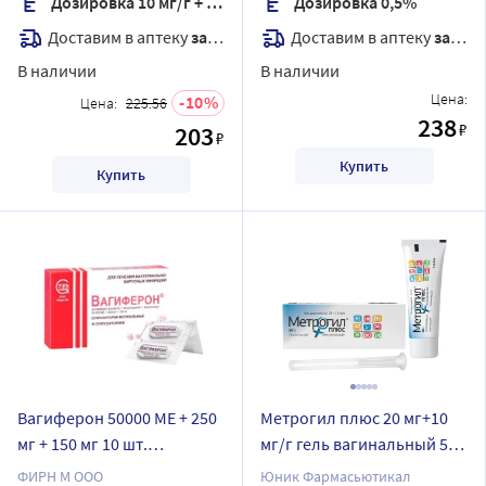
Дозировка 10 мг/г + 1 мг/г
Дозировка 0,5%
Доставим в аптеку
завтра
Доставим в аптеку
завтра
В наличии
В наличии
Цена:
10
Цена:
225.56
238
₽
203
₽
Купить
Купить
Вагиферон 50000 МЕ + 250
Метрогил плюс 20 мг+10
мг + 150 мг 10 шт.
мг/г гель вагинальный 50
суппозитории
гр
ФИРН М ООО
Юник Фармасьютикал