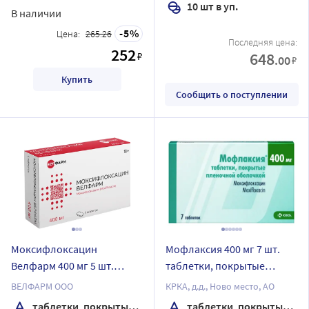
10 шт в уп.
В наличии
5
Цена:
265.26
Последняя цена:
252
648
₽
.00
₽
Купить
Сообщить о поступлении
Моксифлоксацин
Мофлаксия 400 мг 7 шт.
Велфарм 400 мг 5 шт.
таблетки, покрытые
таблетки, покрытые
пленочной оболочкой
ВЕЛФАРМ ООО
КРКА, д.д., Ново место, АО
пленочной оболочкой
таблетки, покрытые пленочной оболочкой
таблетки, покрытые пленочной оболочкой