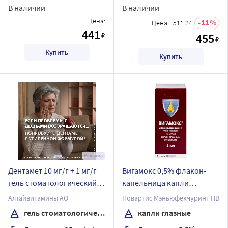
В наличии
В наличии
Цена:
11
Цена:
511.24
441
₽
455
₽
Купить
Купить
Реклама
Дентамет 10 мг/г + 1 мг/г
Вигамокс 0,5% флакон-
гель стоматологический
капельница капли
10 гр
глазные 5 мл
Алтайвитамины АО
Новартис Мэньюфекчуринг НВ
гель стоматологический
капли глазные