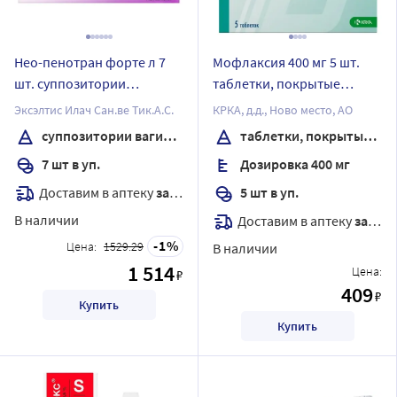
Нео-пенотран форте л 7
Мофлаксия 400 мг 5 шт.
шт. суппозитории
таблетки, покрытые
вагинальные
пленочной оболочкой
Эксэлтис Илач Сан.ве Тик.А.С.
КРКА, д.д., Ново место, АО
суппозитории вагинальные
таблетки, покрытые пленочной оболочкой
7 шт в уп.
Дозировка 400 мг
Доставим в аптеку
завтра
5 шт в уп.
В наличии
Доставим в аптеку
завтра
1
Цена:
1529.29
В наличии
1 514
Цена:
₽
409
₽
Купить
Купить