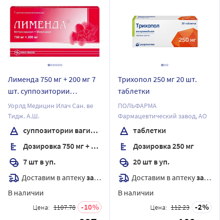
Лименда 750 мг + 200 мг 7
Трихопол 250 мг 20 шт.
шт. суппозитории
таблетки
вагинальные
Уорлд Медицин Илач Сан. ве
ПОЛЬФАРМА
Тидж. А.Ш.
Фармацевтический завод, АО
суппозитории вагинальные
таблетки
Дозировка 750 мг + 200 мг
Дозировка 250 мг
7 шт в уп.
20 шт в уп.
Доставим в аптеку
завтра
Доставим в аптеку
завтра
В наличии
В наличии
10
2
Цена:
1107.78
Цена:
112.23