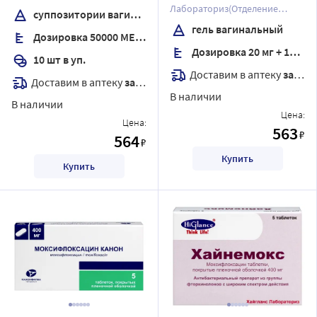
вагинальные
Лабораториз(Отделение
суппозитории вагинальные
фирмы Дж.Б.Кемикалс энд
гель вагинальный
Дозировка 50000 МЕ + 250 мг + 150 мг
Фармасьютикалс Лтд)
Дозировка 20 мг + 10 мг/г
10 шт в уп.
Доставим в аптеку
завтра
Доставим в аптеку
завтра
В наличии
В наличии
Цена:
Цена:
563
₽
564
₽
Купить
Купить