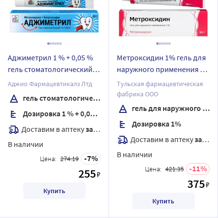
Аджиметрил 1 % + 0,05 %
Метроксидин 1% гель для
гель стоматологический
наружного применения 30
20 гр
гр
Аджио Фармацевтикалз Лтд
Тульская фармацевтическая
фабрика ООО
гель стоматологический
гель для наружного применения
Дозировка 1 % + 0,05 %
Дозировка 1%
Доставим в аптеку
завтра
Доставим в аптеку
завтра
В наличии
В наличии
7
Цена:
274.19
11
Цена:
421.35
255
₽
375
₽
Купить
Купить