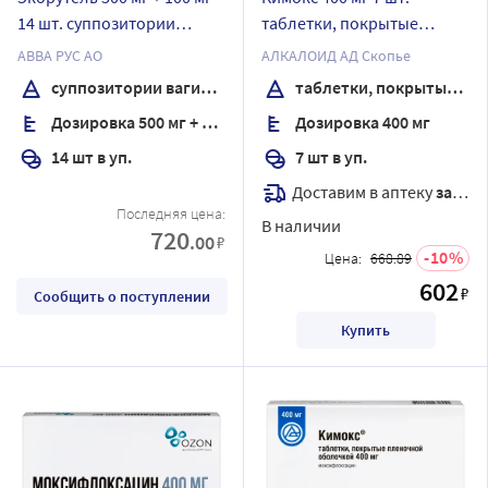
14 шт. суппозитории
таблетки, покрытые
вагинальные
пленочной оболочкой
АВВА РУС АО
АЛКАЛОИД АД Скопье
суппозитории вагинальные
таблетки, покрытые пленочной оболочкой
Дозировка 500 мг + 100 мг
Дозировка 400 мг
14 шт в уп.
7 шт в уп.
Доставим в аптеку
завтра
Последняя цена:
В наличии
720
.00
₽
10
Цена:
668.89
602
₽
Сообщить о поступлении
Купить