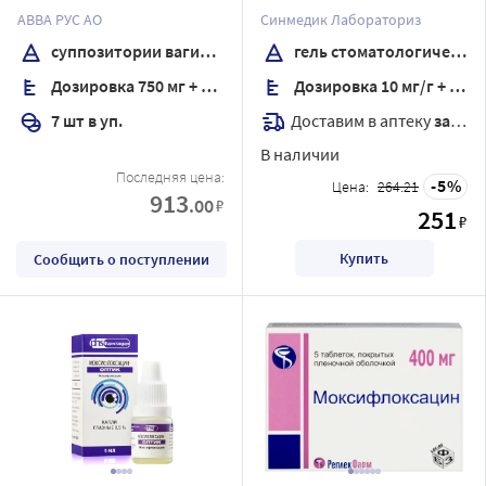
вагинальные
вкус клубника 20 гр
АВВА РУС АО
Синмедик Лабораториз
суппозитории вагинальные
гель стоматологический
Дозировка 750 мг + 200 мг
Дозировка 10 мг/г + 0,5 мг/г
Доставим в аптеку
завтра
7 шт в уп.
В наличии
Последняя цена:
5
Цена:
264.21
913
.00
₽
251
₽
Купить
Сообщить о поступлении