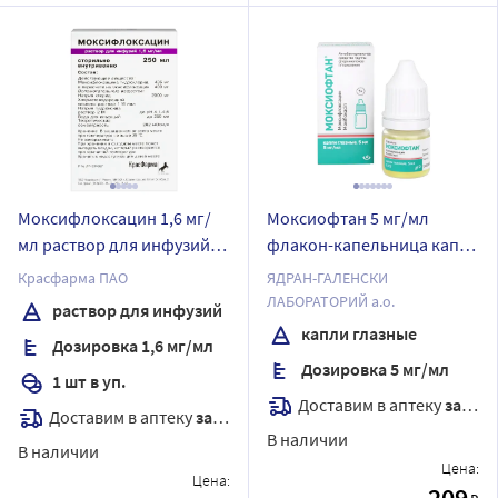
Моксифлоксацин 1,6 мг/
Моксиофтан 5 мг/мл
мл раствор для инфузий
флакон-капельница капли
250 мл контейнер 1 шт.
глазные 5 мл
Красфарма ПАО
ЯДРАН-ГАЛЕНСКИ
ЛАБОРАТОРИЙ а.о.
раствор для инфузий
капли глазные
Дозировка 1,6 мг/мл
Дозировка 5 мг/мл
1 шт в уп.
Доставим в аптеку
завтра
Доставим в аптеку
завтра
В наличии
В наличии
Цена:
Цена:
209