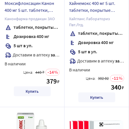
Моксифлоксацин Канон
Хайнемокс 400 мг 5 шт.
400 мг 5 шт. таблетки,
таблетки, покрытые
покрытые пленочной
пленочной оболочкой
Канонфарма продакшн ЗАО
Хайгланс Лабораториз
оболочкой
Пвт.Лтд.
таблетки, покрытые пленочной оболочкой
таблетки, покрытые пленочной оболочкой
Дозировка 400 мг
Дозировка 400 мг
5 шт в уп.
5 шт в уп.
Доставим в аптеку
завтра
Доставим в аптеку
завтра
В наличии
В наличии
14
Цена:
440.7
11
Цена:
382.02
379
₽
340
₽
Купить
Купить