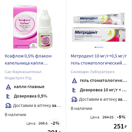
Ксафлом 0,5% флакон-
Метродент 10 мг/г+0,5 мг/г
капельница капли
гель стоматологический
глазные 5 мл
вкус ананас 20 гр
Сан Фармасьютикал
Синмедик Лабораториз
Индастриз Лтд
гель стоматологический
капли глазные
Дозировка 10 мг/г + 0,5 мг/г
Дозировка 0,5%
Доставим в аптеку
завтра
Доставим в аптеку
завтра
В наличии
В наличии
5
Цена:
264.21
2
Цена:
205.1
251
₽