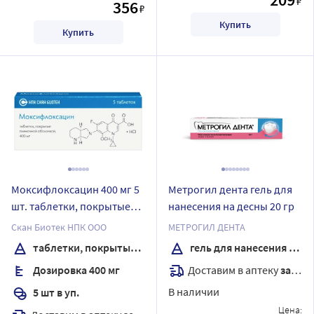
₽
356
₽
Купить
Купить
Моксифлоксацин 400 мг 5
Метрогил дента гель для
шт. таблетки, покрытые
нанесения на десны 20 гр
пленочной оболочкой
Скан Биотек НПК ООО
МЕТРОГИЛ ДЕНТА
таблетки, покрытые пленочной оболочкой
гель для нанесения на десны
Доставим в аптеку
завтра
Дозировка 400 мг
В наличии
5 шт в уп.
Цена: