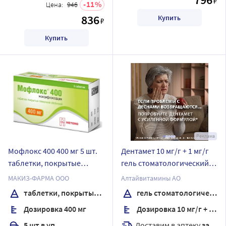
₽
11
Цена:
946
836
Купить
₽
Купить
Реклама
Мофлокс 400 400 мг 5 шт.
Дентамет 10 мг/г + 1 мг/г
таблетки, покрытые
гель стоматологический
пленочной оболочкой
25 гр
МАКИЗ-ФАРМА ООО
Алтайвитамины АО
таблетки, покрытые пленочной оболочкой
гель стоматологический
Дозировка 400 мг
Дозировка 10 мг/г + 1 мг/г
Доставим в аптеку
завтра
5 шт в уп.