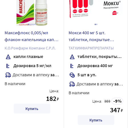
Максифлокс 0,005/мл
Мокси 400 мг 5 шт.
флакон-капельница капли
таблетки, покрытые
глазные 5 мл
пленочной оболочкой
К.О.Ромфарм Компани С.Р.Л.
ТАТХИМФАРМПРЕПАРАТЫ
капли глазные
таблетки, покрытые пленочной оболочкой
Дозировка 5 мг/мл
Дозировка 400 мг
Доставим в аптеку
завтра
5 шт в уп.
В наличии
Доставим в аптеку
завтра
Цена:
В наличии
182
₽
9
Цена:
383
347
Купить
₽
Купить