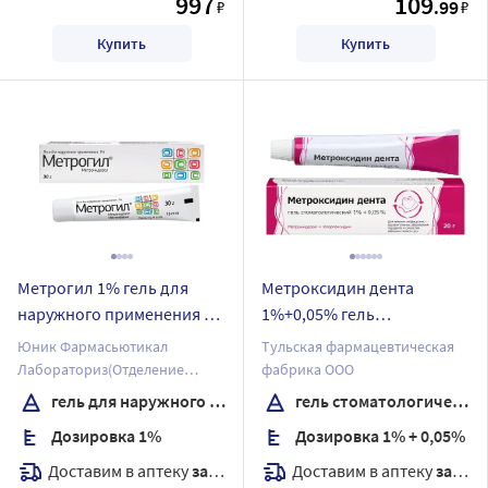
997
109
.99
₽
₽
Купить
Купить
Метрогил 1% гель для
Метроксидин дента
наружного применения 30
1%+0,05% гель
гр
стоматологический 20 гр
Юник Фармасьютикал
Тульская фармацевтическая
Лабораториз(Отделение
фабрика ООО
фирмы Дж.Б.Кемикалс энд
гель для наружного применения
гель стоматологический
Фармасьютикалс Лтд)
Дозировка 1%
Дозировка 1% + 0,05%
Доставим в аптеку
завтра
Доставим в аптеку
завтра