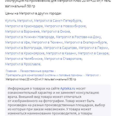
Инструкция по применению для Метрогил плюс 20 мг+10 мг/г гель
вагинальный 50 гр
Цены на Метрогил в других городах
Купить Метрогил
Метрогил в Санкт-Петербурге
Метрогил в Краснодаре
Метрогил в Новосибирске
Метрогил в Воронеже
Метрогил в Омске
Метрогил в Нижнем Новгороде
Метрогил в Ростове-на-Дону
Метрогил в Уфе
Метрогил в Тюмени
Метрогил в Екатеринбурге
Метрогил в Волгограде
Метрогил в Саратове
Метрогил в Перми
Метрогил в Красноярске
Метрогил в Казани
Метрогил в Самаре
Метрогил в Челябинске
Метрогил в Ставрополе
Метрогил в Ярославле
главная
лекарственные средства
препараты для мочеполовой системы и половые гормоны
метрогил
метрогил плюс 20 мг+10 мг/г гель вагинальный 50 гр
Информация о товарах на сайте
Apteka.ru
носит
ознакомительный характер и не заменяет консультацию
врача. Внешний вид товара может отличаться
от изображённого на фотографии. Товар может быть
произведен на разных производственных площадках, выбор
из которых при заказе невозможен. У товара может
измениться наименование производителя, а товары