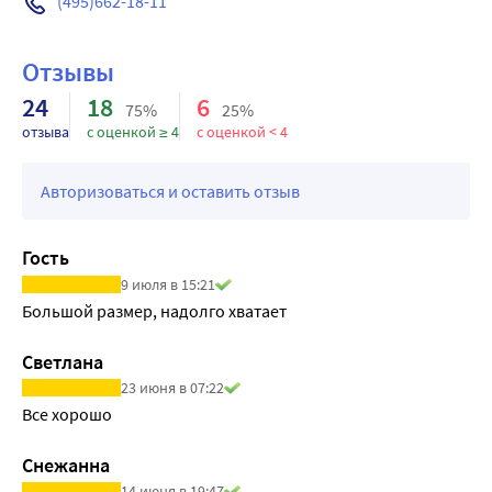
взаимодействует с некоторыми ферментами клеток 
(495)662-18-11
грибов, в результате чего в них происходит увеличение 
концентрации перекиси водорода до уровня, 
Отзывы
способствующего их разрушению.
24
18
6
75%
25%
отзыва
с оценкой ≥ 4
с оценкой < 4
Авторизоваться и оставить отзыв
Гость
9 июля в 15:21
Большой размер, надолго хватает
Светлана
23 июня в 07:22
Все хорошо
Снежанна
14 июня в 19:47