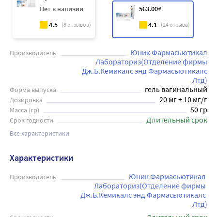
Нет в наличии
563
.00
₽
4.5
4.1
(
8
отзывов)
(
24
отзыва)
Юник Фармасьютикал
Производитель
Лабораториз(Отделение фирмы
Дж.Б.Кемикалс энд Фармасьютикалс
Лтд)
гель вагинальный
Форма выпуска
20 мг + 10 мг/г
Дозировка
50 гр
Масса (гр)
Длительный срок
Срок годности
Все характеристики
Характеристики
Юник Фармасьютикал 
Производитель
Лабораториз(Отделение фирмы 
Дж.Б.Кемикалс энд Фармасьютикалс 
Лтд)