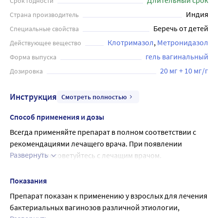
Длительный срок
Срок годности
Индия
Страна производитель
Беречь от детей
Специальные свойства
Клотримазол
Метронидазол
Действующее вещество
гель вагинальный
Форма выпуска
20 мг + 10 мг/г
Дозировка
Инструкция
Смотреть полностью
Способ применения и дозы
Всегда применяйте препарат в полном соответствии с 
рекомендациями лечащего врача. При появлении 
Развернуть
сомнений посоветуйтесь с лечащим врачом.
Рекомендуемая доза:
Рекомендуемая доза составляет 5 г (один полный 
Показания
аппликатор) 2 раза в день (утром и вечером).
Препарат показан к применению у взрослых для лечения 
Путь и (или способ) введения
бактериальных вагинозов различной этиологии, 
Интравагинально.