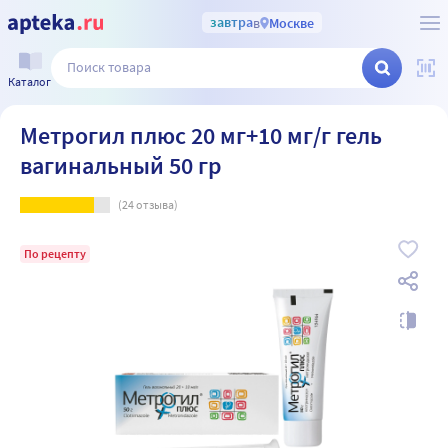
завтра
в
Москве
Каталог
Метрогил плюс 20 мг+10 мг/г гель
вагинальный 50 гр
(
24
отзыва)
По рецепту