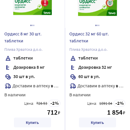
Ордисс 8 мг 30 шт.
Ордисс 32 мг 60 шт.
таблетки
таблетки
Плива Хрватска д.о.о.
Плива Хрватска д.о.о.
таблетки
таблетки
Дозировка 8 мг
Дозировка 32 мг
30 шт в уп.
60 шт в уп.
Доставим в аптеку
в течение 7 дней
Доставим в аптеку
в течение 7 дней
В наличии
В наличии
2
2
Цена:
726.53
Цена:
1891.84
712
1 854
₽
₽
Купить
Купить