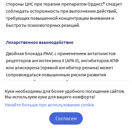
стороны ЦНС при терапии препаратом Ордисс® следует
соблюдать осторожность при выполнении действий,
требующих повышенной концентрации внимания и
быстроты психомоторных реакций.
Лекарственное взаимодействие
Двойная блокада РААС с применением антагонистов
рецепторов ангиотензина II (АРА II), ингибиторов АПФ
или алискирена (прямой ингибитор ренина) может
сопровождаться повышенным риском развития
артериальной гипотензии, обморока, гиперкалиемии и
нарушений функции почек (в том числе острой почечной
Куки необходимы для более удобного посещения сайтов.
недостаточности) по сравнению с монотерапией.
Мы используем куки для вашего комфорта!
Необходим регулярный контроль АД, функции почек и
Узнайте больше про использование cookie.
содержания электролитов в крови у пациентов,
принимающих одновременно кандесартан и другие
Согласен
лекарственные средства, влияющие на РААС.
Корзина
Вход / Регистрация
Кандесартан противопоказано применять