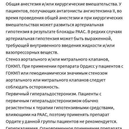
Общая анестезия и/или хирургические вмешательства. У
пациентов, получающих антагонисты ангиотензина II, во
время проведения общей анестезии и при хирургических
вмешательствах может развиться артериальная
гипотензия в результате блокады РААС. В редких случаях
артериальная гипотензия может быть выраженной,
требующей внутривенного введения жидкости и/или
вазопрессорных веществ.
Стеноз аортального и/или митрального клапанов,
ГОКМП. При применении препарата Ордисс у пациентов с
ГОКМП или гемодинамически значимым стенозом
аортального или митрального клапанов следует
соблюдать осторожность.
Первичный гиперальдостеронизм. Пациенты с
первичным гиперальдостеронизмом обычно
резистентны к терапии гипотензивными средствами,
влияющими на РААС, поэтому применять препарат
Ордите у данной группы пациентов не рекомендуется.
Гиперкалиемия. Одновременное применение препарата