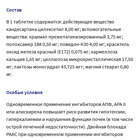
Состав
В 1 таблетке содержится: действующее вещество
кандесартана цилексетил 8,00 мг; вспомогательные
вещества: крахмал прежелатинизированный 3,75 мг;
полоксамер 188 0,50 мг; повидон-К30 4,00 мг; краситель
оксид железа красный (Е172) 0,075 мг; кармеллоза
кальция 1,65 мг; целлюлоза микрокристаллическая 17,50
мг; лактозы моногидрат 43,725 мгг; магния стеарат 0,80
мг.
Особые условия
Одновременное применение ингибиторов АПФ, АРА II
или алискирена повышает риск развития гипотензии,
гиперкалиемии и нарушения функции почек (в том числе
острой почечной недостаточности). Двойная блокада
РААС при одновременном применении ингибиторов