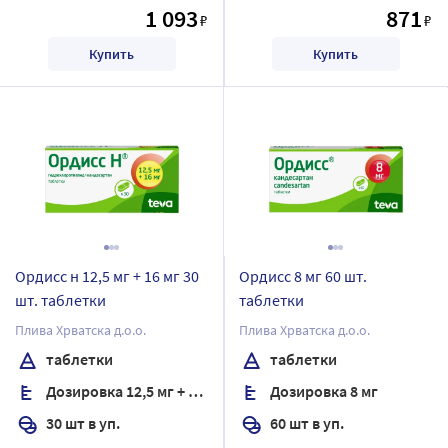
1 093
871
₽
₽
Купить
Купить
Ордисс н 12,5 мг + 16 мг 30
Ордисс 8 мг 60 шт.
шт. таблетки
таблетки
Плива Хрватска д.о.о.
Плива Хрватска д.о.о.
таблетки
таблетки
Дозировка 12,5 мг + 16 мг
Дозировка 8 мг
30 шт в уп.
60 шт в уп.