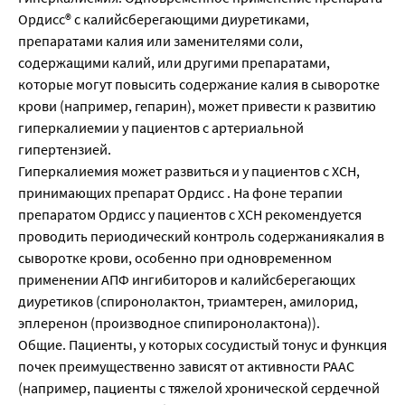
Ордисс® с калийсберегающими диуретиками,
препаратами калия или заменителями соли,
содержащими калий, или другими препаратами,
которые могут повысить содержание калия в сыворотке
крови (например, гепарин), может привести к развитию
гиперкалиемии у пациентов с артериальной
гипертензией.
Гиперкалиемия может развиться и у пациентов с ХСН,
принимающих препарат Ордисс . На фоне терапии
препаратом Ордисс у пациентов с ХСН рекомендуется
проводить периодический контроль содержаниякалия в
сыворотке крови, особенно при одновременном
применении АПФ ингибиторов и калийсберегающих
диуретиков (спиронолактон, триамтерен, амилорид,
эплеренон (производное спипиронолактона)).
Общие. Пациенты, у которых сосудистый тонус и функция
почек преимущественно зависят от активности РААС
(например, пациенты с тяжелой хронической сердечной