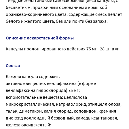
Твёрдые желатиновые самозакрывающиеся капсулы, с
бесцветным, прозрачным основанием и крышкой
оранжево-коричневого цвета, содержащие смесь пеллет
белого и желтого цвета, без или почти без запаха.
Описание лекарственной формы
Капсулы пролонгированного действия 75 мг - 28 шт в уп.
Состав
Каждая капсула содержит:
активное вещество: венлафаксина (в форме
венлафаксина гидрохлорида) 75 мг;
вспомогательные вещества: целлюлоза
микрокристаллическая, натрия хлорид, этилцеллюлоза,
тальк, диметикон, калия хлорид, коповидон, кремния
диоксид коллоидный безводный, камедь ксантановая,
железа оксид желтый;