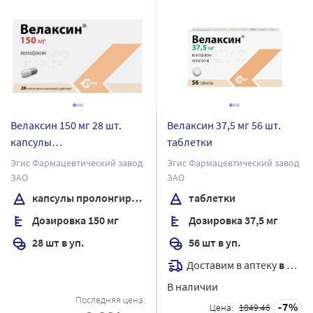
Велаксин 150 мг 28 шт.
Велаксин 37,5 мг 56 шт.
капсулы
таблетки
пролонгированного
Эгис Фармацевтический завод
Эгис Фармацевтический завод
действия
ЗАО
ЗАО
капсулы пролонгированного действия
таблетки
Дозировка 150 мг
Дозировка 37,5 мг
28 шт в уп.
56 шт в уп.
Доставим в аптеку
в течение 7 дней
В наличии
Последняя цена:
7
Цена:
1849.46