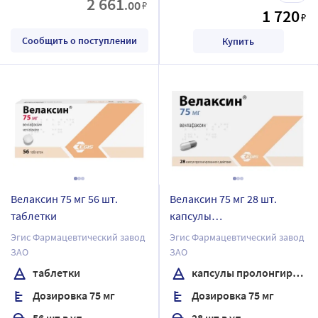
2 661
.00
₽
1 720
₽
Сообщить о поступлении
Купить
Велаксин 75 мг 56 шт.
Велаксин 75 мг 28 шт.
таблетки
капсулы
пролонгированного
Эгис Фармацевтический завод
Эгис Фармацевтический завод
действия
ЗАО
ЗАО
таблетки
капсулы пролонгированного действия
Дозировка 75 мг
Дозировка 75 мг
56 шт в уп.
28 шт в уп.