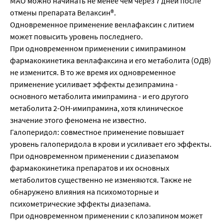
МАО можно начинать не менее чем через 7 дней после
отмены препарата Велаксин®.
Одновременное применение венлафаксин с литием
может повысить уровень последнего.
При одновременном применении с имипрамином
фармакокинетика венлафаксина и его метаболита (ОДВ)
не изменится. В то же время их одновременное
применение усиливает эффекты дезипрамина -
основного метаболита имипрамина - и его другого
метаболита 2-ОН-имипрамина, хотя клиническое
значение этого феномена не известно.
Галоперидол: совместное применение повышает
уровень галоперидола в крови и усиливает его эффекты.
При одновременном применении с диазепамом
фармакокинетика препаратов и их основных
метаболитов существенно не изменяются. Также не
обнаружено влияния на психомоторные и
психометрические эффекты диазепама.
При одновременном применении с клозапином может