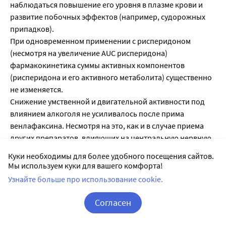
наблюдаться повышение его уровня в плазме крови и
развитие побочных эффектов (например, судорожных
припадков).
При одновременном применении с рисперидоном
(несмотря на увеличение AUC рисперидона)
фармакокинетика суммы активных компонентов
(рисперидона и его активного метаболита) существенно
не изменяется.
Снижение умственной и двигательной активности под
влиянием алкоголя не усиливалось после прима
венлафаксина. Несмотря на это, как и в случае приема
других препаратов, влияющих на центральную нервную
систему, во время терапии венлафаксином не
Куки необходимы для более удобного посещения сайтов.
рекомендуется употребление алкогольных напитков.
Мы используем куки для вашего комфорта!
На фоне приема венлафаксина следует соблюдать
Узнайте больше про использование cookie.
особую осторожность при электросудорожной терапии,
так как опыт применения венлафаксина в этих условиях
Согласен
отсутствует.
Корзина
Вход / Регистрация
Лекарственные препараты, метаболизируемые