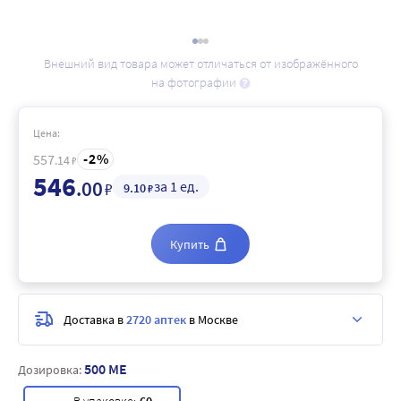
Внешний вид товара может отличаться от изображённого
на фотографии
Цена:
2
557
.14
₽
546
.00
за 1 ед.
₽
9
.10
₽
Купить
Доставка в
2720 аптек
в Москве
500 МЕ
Дозировка: