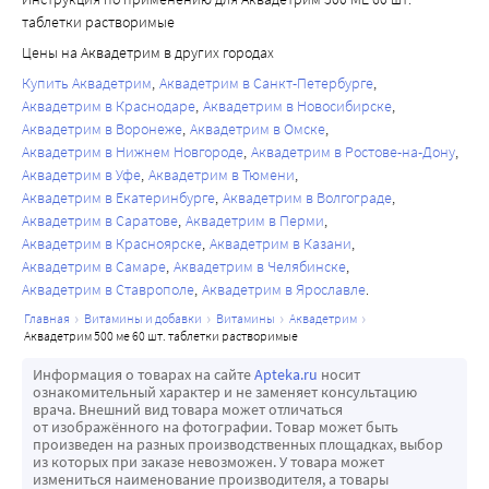
повреждения миокарда и др. Низкие уровни витамина D 
таблетки растворимые
у человека связаны с неблагоприятными факторами 
Цены на Аквадетрим в других городах
риска сердечно-сосудистой патологии, такими как 
Купить Аквадетрим
Аквадетрим в Санкт-Петербурге
сахарный диабет, дислипидемия, артериальная 
Аквадетрим в Краснодаре
Аквадетрим в Новосибирске
гипертензия, и ассоциированы с риском сердечно-
Аквадетрим в Воронеже
Аквадетрим в Омске
сосудистых катастроф, в т. ч. инсультов.
Аквадетрим в Нижнем Новгороде
Аквадетрим в Ростове-на-Дону
В исследованиях на экспериментальных моделях 
Аквадетрим в Уфе
Аквадетрим в Тюмени
болезни Альцгеймера показано, что витамин D3 снижал 
Аквадетрим в Екатеринбурге
Аквадетрим в Волгограде
накопление амилоида в мозге и улучшал когнитивную 
Аквадетрим в Саратове
Аквадетрим в Перми
Аквадетрим в Красноярске
Аквадетрим в Казани
функцию. В неитервенционных исследованиях у 
Аквадетрим в Самаре
Аквадетрим в Челябинске
человека показано, что частота развития деменции и 
Аквадетрим в Ставрополе
Аквадетрим в Ярославле
болезни Альцгеймера увеличивается на фоне низкого 
главная
витамины и добавки
витамины
аквадетрим
уровня витамина D и низкого диетарного потребления 
аквадетрим 500 ме 60 шт. таблетки растворимые
витамина D. Отмечалось ухудшение когнитивной 
Информация о товарах на сайте
Apteka.ru
носит
функции и заболеваемости болезнью Альцгеймера при 
ознакомительный характер и не заменяет консультацию
низких уровнях витамина D.
врача. Внешний вид товара может отличаться
от изображённого на фотографии. Товар может быть
произведен на разных производственных площадках, выбор
из которых при заказе невозможен. У товара может
измениться наименование производителя, а товары