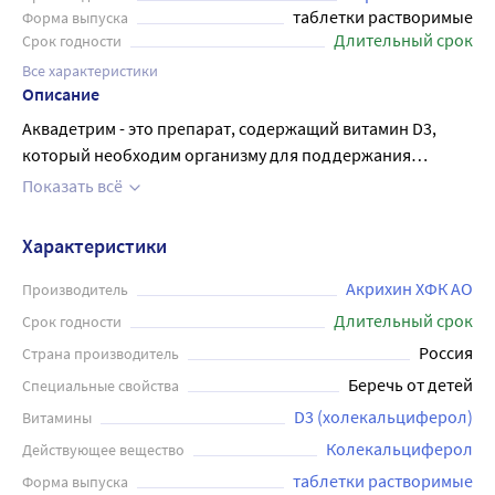
таблетки растворимые
Форма выпуска
Длительный срок
Срок годности
Все характеристики
Описание
Аквадетрим - это препарат, содержащий витамин D3,
который необходим организму для поддержания
здоровья костей и зубов, а также для нормального
Показать всё
функционирования мышц и иммунной системы.
Препарат представлен в виде таблеток для приема
Характеристики
внутрь, которые растворятся в воде. В упаковке
содержится 60 таблеток, каждая из которых содержит
Акрихин ХФК АО
Производитель
500 МЕ витамина D3. Аквадетрим рекомендуется для
Длительный срок
Срок годности
применения у детей и взрослых, особенно в зимний
Россия
Страна производитель
период, когда недостаток солнечного света может
Беречь от детей
Специальные свойства
привести к дефициту витамина D3. Препарат следует
D3 (холекальциферол)
Витамины
принимать только после предварительной консультации
с врачом и в соответствии с инструкцией по применению.
Колекальциферол
Действующее вещество
таблетки растворимые
Форма выпуска