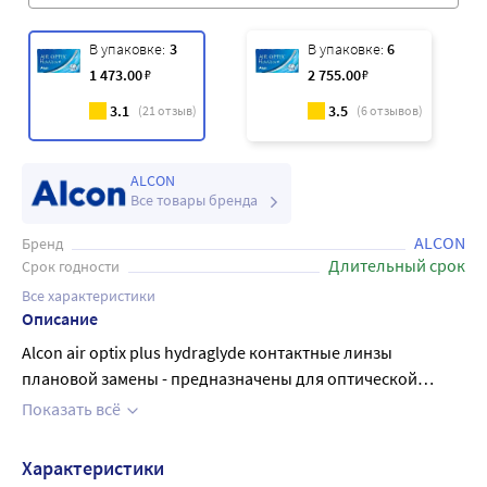
В упаковке:
3
В упаковке:
6
1 473
.00
₽
2 755
.00
₽
3.1
3.5
(
21
отзыв)
(
6
отзывов)
ALCON
Все товары бренда
ALCON
Бренд
Длительный срок
Срок годности
Все характеристики
Описание
Alcon air optix plus hydraglyde контактные линзы
плановой замены - предназначены для оптической
коррекции зрения лиц, не имеющих заболеваний глаз и с
Показать всё
минимальной степенью астигматизма, не влияющей на
качество зрения. Базовая кривизна - 8,6 мм Диаметр - 14,2
Характеристики
мм Режим замены - ежемесячный (раз в 30 дней). Линзы