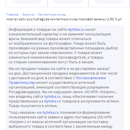
раздражение глаз в случае контакта с линзами.
• Надевайте линзы перед нанесением макияжа и 
главная
зрение
контактные линзы
снимайте их до удаления макияжа.
alcon air optix plus hydraglyde контактные линзы плановой замены/-2,50/ 3 шт.
• Всегда носите с собой запасные линзы или очки.
• Не используйте линзы после истечения срока годности.
Информация о товарах на сайте
Apteka.ru
носит
ознакомительный характер и не заменяет консультацию
ОСНОВНЫЕ ИНСТРУКЦИИ К КОНТЕЙНЕРУ ДЛЯ ЛИНЗ
врача. Внешний вид товара может отличаться
Растворы для ухода за контактными линзами и 
от изображённого на фотографии. Товар может быть
произведен на разных производственных площадках, выбор
контейнеры для контактных линз существенно 
из которых при заказе невозможен. У товара может
различаются, имеют различные функции и инструкции 
измениться наименование производителя, а товары
со старым наименованием могут быть в заказе.
по эксплуатации. Некоторые контейнеры
Мы не продаем товары на сайте и не доставляем заказы*
предназначены исключительно для хранения 
на дом. Дистанционная продажа медикаментов (в том числе
с доставкой на дом) в соответствии с
Постановлением
контактных линз (иногда упоминается как плоский 
Правительства
может осуществляться аптечной
футляр или контейнер для хранения линз), а другие 
организацией, имеющей соответствующее разрешение
Росздравнадзора. Мы не нарушаем закон. АО НПК «Катрен»,
специально разработаны, чтобы содержать в себе
как владелец сайта
Apteka.ru
, лишь обеспечивает наличие
нейтрализующий диск для использования с 
представленных на
Apteka.ru
товаров в ассортименте аптеки.
Товар покупается в аптеке.
пероксидными системами очистки и дезинфекции. Если 
*под «заказом» на
Apteka.ru
понимается формирование
линзы не используются ежедневно, после очистки и 
пользователем сайта заявки в адрес поставщика (АО НПК
дезинфекции их можно хранить в закрытом
«Катрен») от имени аптечной организации на поставку
выбранного товара в соответствии с заключенным между
контейнере в течение времени, указанного 