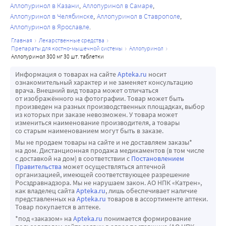
изолированно, а также в сочетании с симптомами 
Аллопуринол в Казани
Аллопуринол в Самаре
генерализованной реакции гиперчувствительности.
Аллопуринол в Челябинске
Аллопуринол в Ставрополе
Аллопуринол в Ярославле
Нарушения со стороны скелетно-мышечной и 
соединительной ткани:
главная
лекарственные средства
препараты для костно-мышечной системы
аллопуринол
очень редкие: миалгия.
аллопуринол 300 мг 30 шт. таблетки
Нарушения со стороны почек и мочевыводящих путей:
Информация о товарах на сайте
Apteka.ru
носит
редкие: мочекаменная болезнь;
ознакомительный характер и не заменяет консультацию
очень редкие: гематурия, азотемия.
врача. Внешний вид товара может отличаться
от изображённого на фотографии. Товар может быть
Нарушения со стороны репродуктивной системы и 
произведен на разных производственных площадках, выбор
молочной железы:
из которых при заказе невозможен. У товара может
измениться наименование производителя, а товары
очень редкие: мужское бесплодие, эректильная 
со старым наименованием могут быть в заказе.
дисфункция, гинекомастия.
Мы не продаем товары на сайте и не доставляем заказы*
Общие расстройства и нарушения в месте введения 
на дом. Дистанционная продажа медикаментов (в том числе
с доставкой на дом) в соответствии с
Постановлением
препарата:
Правительства
может осуществляться аптечной
очень редкие: отек, общее недомогание, астения, 
организацией, имеющей соответствующее разрешение
Росздравнадзора. Мы не нарушаем закон. АО НПК «Катрен»,
лихорадка.
как владелец сайта
Apteka.ru
, лишь обеспечивает наличие
Согласно существующим сведениям, на фоне терапии 
представленных на
Apteka.ru
товаров в ассортименте аптеки.
Товар покупается в аптеке.
аллопуринолом лихорадка развивалась как 
*под «заказом» на
Apteka.ru
понимается формирование
изолированно, так и в сочетании с симптомами 