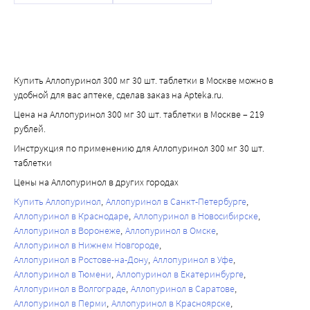
аллопуринола следует немедленно и окончательно 
прекратить, учитывая возможность развития более 
тяжелой гиперчувствительности (см. подраздел 
«Нарушения со стороны иммунной системы» настоящего 
раздела). Если наличие ССД/ТЭН или других серьезных 
Купить Аллопуринол 300 мг 30 шт. таблетки в Москве можно в
реакций гиперчувствительности не может быть 
удобной для вас аптеке, сделав заказ на Apteka.ru.
исключено, НЕ СЛЕДУЕТ возобновлять применение 
Цена на Аллопуринол 300 мг 30 шт. таблетки в Москве – 219
аллопуринола, вследствие возможности развития 
рублей.
тяжелой или даже летальной реакции. Основой для 
Инструкция по применению для Аллопуринол 300 мг 30 шт.
принятия решения служит наличие клинического 
таблетки
диагноза ССД/ТЭН. Если такие реакции развиваются в 
любой момент времени в ходе лечения, применения 
Цены на Аллопуринол в других городах
аллопуринола необходимо немедленно и окончательно 
Купить Аллопуринол
Аллопуринол в Санкт-Петербурге
прекратить;
Аллопуринол в Краснодаре
Аллопуринол в Новосибирске
Аллопуринол в Воронеже
Аллопуринол в Омске
очень редкие: ангионевротический отек, локальная 
Аллопуринол в Нижнем Новгороде
медикаментозная сыпь, алопеция, обесцвечивание 
Аллопуринол в Ростове-на-Дону
Аллопуринол в Уфе
волос.
Аллопуринол в Тюмени
Аллопуринол в Екатеринбурге
Согласно существующим сведениям, на фоне терапии 
Аллопуринол в Волгограде
Аллопуринол в Саратове
аллопуринолом ангионевротический отек развивался 
Аллопуринол в Перми
Аллопуринол в Красноярске