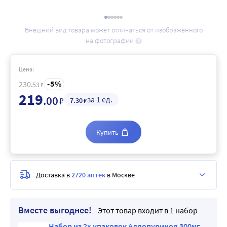
Внешний вид товара может отличаться от изображённого
на фотографии
Цена:
5
230
.53
₽
219
.00
за 1 ед.
₽
7
.30
₽
Купить
Доставка в
2720 аптек
в Москве
Вместе выгоднее!
Этот товар входит в 1 набор
Набор из 2х упаковок Аллопуринол 300мг