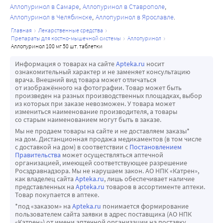
систему сбора информации.
Аллопуринол в Самаре
Аллопуринол в Ставрополе
Аллопуринол в Челябинске
Аллопуринол в Ярославле
главная
лекарственные средства
препараты для костно-мышечной системы
аллопуринол
аллопуринол 100 мг 50 шт. таблетки
Информация о товарах на сайте
Apteka.ru
носит
ознакомительный характер и не заменяет консультацию
врача. Внешний вид товара может отличаться
от изображённого на фотографии. Товар может быть
произведен на разных производственных площадках, выбор
из которых при заказе невозможен. У товара может
измениться наименование производителя, а товары
со старым наименованием могут быть в заказе.
Мы не продаем товары на сайте и не доставляем заказы*
на дом. Дистанционная продажа медикаментов (в том числе
с доставкой на дом) в соответствии с
Постановлением
Правительства
может осуществляться аптечной
организацией, имеющей соответствующее разрешение
Росздравнадзора. Мы не нарушаем закон. АО НПК «Катрен»,
как владелец сайта
Apteka.ru
, лишь обеспечивает наличие
представленных на
Apteka.ru
товаров в ассортименте аптеки.
Товар покупается в аптеке.
*под «заказом» на
Apteka.ru
понимается формирование
пользователем сайта заявки в адрес поставщика (АО НПК
«Катрен») от имени аптечной организации на поставку