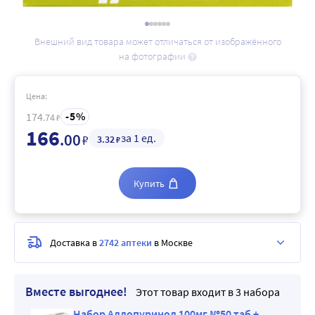
Внешний вид товара может отличаться от изображённого
на фотографии
Цена:
5
174
.74
₽
166
.00
за 1 ед.
₽
3
.32
₽
Купить
Доставка в
2742 аптеки
в Москве
Вместе выгоднее!
Этот товар входит в 3 набора
 100мг
Набор Аллопуринол 100мг №50 таб +