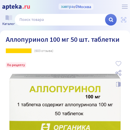
завтра
в
Москва
Каталог
Аллопуринол 100 мг 50 шт. таблетки
(
603
отзыва)
По рецепту