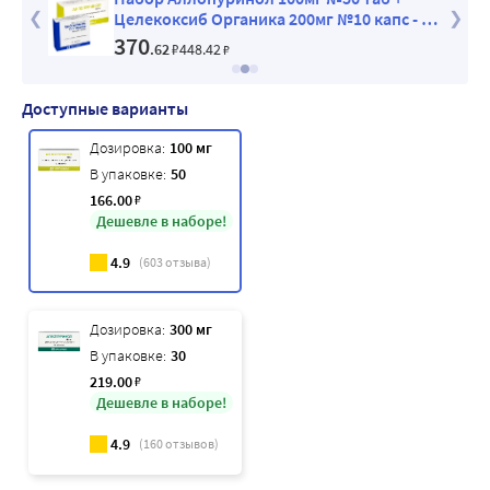
Целекоксиб Органика 200мг №10 капс - со
скидкой
370
.62
₽
448
.42
₽
Доступные варианты
Дозировка:
100 мг
В упаковке:
50
166
.00
₽
Дешевле в наборе!
4.9
(
603
отзыва)
Дозировка:
300 мг
В упаковке:
30
219
.00
₽
Дешевле в наборе!
4.9
(
160
отзывов)