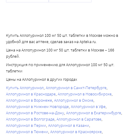
дисфункция, гинекомастия.
Общие расстройства и нарушения в месте ведения 
препарата.
Очень редкие - отек, общее недомогание, астения, 
лихорадка.
Купить Аллопуринол 100 мг 50 шт. таблетки в Москве можно в
Согласно существующим сведениям, на фоне терапии 
удобной для вас аптеке, сделав заказ на Apteka.ru.
аллопуринолом лихорадка развивалась как 
Цена на Аллопуринол 100 мг 50 шт. таблетки в Москве – 166
изолированно, так и в сочетании с симптомами 
рублей.
генерализованной реакции гиперчувствительности (см. 
Инструкция по применению для Аллопуринол 100 мг 50 шт.
подраздел «Нарушения со стороны иммунной системы»).
таблетки
Сообщения о возможных побочных реакциях:
Предоставление данных о предполагаемых побочных 
Цены на Аллопуринол в других городах
реакциях препарата является очень важным моментом, 
Купить Аллопуринол
Аллопуринол в Санкт-Петербурге
позволяющим осуществлять непрерывный мониторинг 
Аллопуринол в Краснодаре
Аллопуринол в Новосибирске
Аллопуринол в Воронеже
Аллопуринол в Омске
соотношения риск/польза лекарственного средства. 
Аллопуринол в Нижнем Новгороде
Аллопуринол в Уфе
Медицинским работникам следует предоставлять 
Аллопуринол в Ростове-на-Дону
Аллопуринол в Екатеринбурге
информацию о любых предполагаемых 
Аллопуринол в Волгограде
Аллопуринол в Саратове
неблагоприятных реакциях по указанным в конце 
Аллопуринол в Перми
Аллопуринол в Казани
инструкции контактам, а также через национальную 
Аллопуринол в Тюмени
Аллопуринол в Красноярске