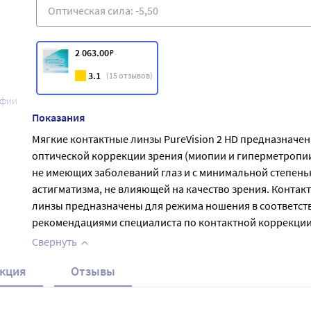
2 063
.00
₽
3.1
(
15
отзывов)
афии
Показания
Мягкие контактные линзы PureVision 2 HD предназначен
оптической коррекции зрения (миопии и гиперметропии
не имеющих заболеваний глаз и с минимальной степен
астигматизма, не влияющей на качество зрения. Контак
линзы предназначены для режима ношения в соответств
рекомендациями специалиста по контактной коррекции
Свернуть
кция
Отзывы