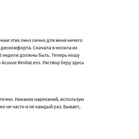
 до −12,0 (шаг 0,5D); 0.00 (plano - терапевтические)
нии этих линз лично для меня ничего 
 дискомфорта. Сначала я носила их 
 2 недели должны быть. Теперь ношу 
и глаза будут привыкать к контактным линзам в течение первы
Acuvue RevitaLens. Раствор беру здесь 
лу, меняется слезопродукция.
епенно увеличивайте время ношения, следуя указаниям врача.
симптомах:
 точно. Никаких нареканий, использую 
о не часто и не каждый раз. Бывает, 
аненность» зрения, появление радужных кругов или ореолов.