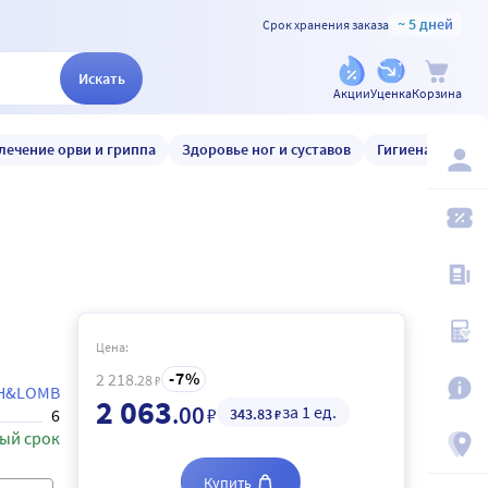
~ 5 дней
Срок хранения заказа
Искать
Акции
Уценка
Корзина
лечение орви и гриппа
Здоровье ног и суставов
Гигиена и уход
Цена:
7
2 218
.28
₽
H&LOMB
2 063
.00
за 1 ед.
₽
343
.83
6
₽
ый срок
Купить