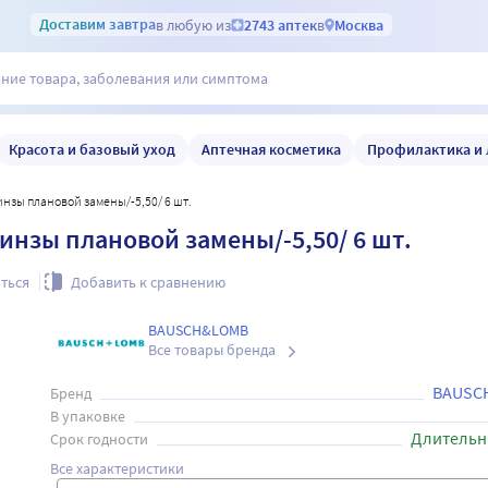
Доставим
завтра
в любую из
2743 аптек
в
Москва
Красота и базовый уход
Аптечная косметика
Профилактика и 
линзы плановой замены/-5,50/ 6 шт.
линзы плановой замены/-5,50/ 6 шт.
ться
Добавить к сравнению
BAUSCH&LOMB
Все товары бренда
BAUSC
Бренд
В упаковке
Длительн
Срок годности
Все характеристики