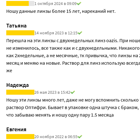
1 октября 2024 в 09:09
УФ-фильтр (Защита от ультрафиолета) : нет
Ношу данные линзы более 15 лет, нареканий нет.
Дизайн: асферический
Оптическая сила, дптр(D): от +6,00 до −6,0 (шаг 0,25D); от −6,5
Татьяна
Метод дезинфекции: пероксидный
14 ноября 2023 в 12:15
Метод изготовления: литьё
Перешла на эти линзы с двухнедельных линз oazis. При ноше
Группа FDA: пятая
не изменилось, все также как и с двухнедельными. Никакого
В упаковке - 6 линз (на 3 месяца ношения).
как 2хнедельные, а не месячные, тк привычка, что линзы на
Когда Вы начнете пользоваться контактной коррекцией, Ваш
месяц и меняю на новые. Раствор для линз использую всегда 
четырех недель.
же
За это время происходит адаптация глаз к «инородному» те
В первые дни не стоит носить линзы с утра до вечера: пост
Надежда
Ни в коем случае не следует оставлять линзы на ночь.
26 мая 2023 в 15:42
Вы должны немедленно обратиться к врачу при следующих 
Ношу эти линзы много лет, даже не могу вспомнить сколько
-Боль в глазу, покраснение глаза, снижение остроты зрения.
раствор Оптифри. Бывает в упаковке одна штучка с браком, н
-Чувство жжения, зуд, дискомфорт.
что забываю менять и ношу одну пару 1.5 месяца
-Ощущение инородного тела при ношении линзы.
-Необычные или более обильные выделения из глаз, «затум
Евгения
-Появление светобоязни, сухость глаз.
20 ноября 2022 в 06:55