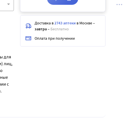
Доставка в
2743 аптеки
в Москве
–
завтра
–
Бесплатно
Оплата при получении
ы для
) лиц,
ью
тные
ии с
.