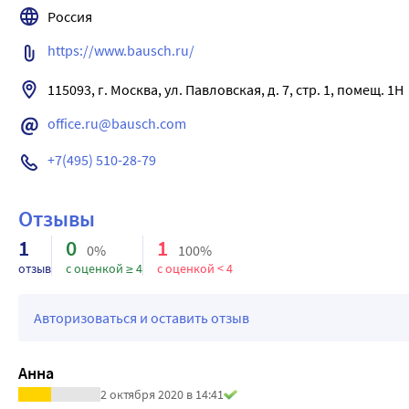
протяжении всего дня; и одновременно отличную кислород
дня компьютера, смартфона или планшета
Россия
дизайн задней поверхности линз Bausch+Lomb ULTRA*, их у
комфортным: линзы практически неощутимы как сразу после
https://www.bausch.ru/
Современные технологии революционным образом изменили
115093, г. Москва, ул. Павловская, д. 7, стр. 1, помещ. 1Н
с нашими гаджетами. За последнее десятилетие наши зрит
предлагает новые разработки, но среди кон­тактных линз е
office.ru@bausch.com
только появился первый смартфон. Bausch+Lomb ULTRA* дл
+7(495) 510-28-79
Отзывы
1
0
1
0%
100%
отзыв
с оценкой ≥ 4
с оценкой < 4
Авторизоваться и оставить отзыв
Анна
2 октября 2020 в 14:41