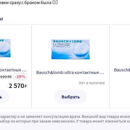
вки сразу с браком была 👎🏼
НЫ
Bausch&lomb ultra контактные линзы плановой замены/-6,00/ 6 шт.
Bausch&lomb ultra контактные линзы плановой замены/-5,75/ 3 шт.
19
3193.55
Нет в наличии
2 570
₽
ь
Выбрать
характер и не заменяет консультацию врача. Внешний вид товара може
ыбор из которых при заказе невозможен. У товара может измениться н