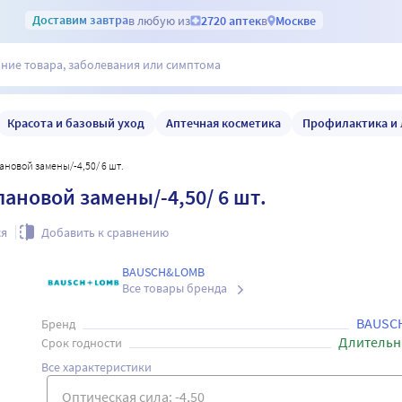
Доставим
завтра
в любую из
2720 аптек
в
Москве
Красота и базовый уход
Аптечная косметика
Профилактика и 
ановой замены/-4,50/ 6 шт.
ановой замены/-4,50/ 6 шт.
ся
Добавить к сравнению
BAUSCH&LOMB
Все товары бренда
BAUSC
Бренд
Длительн
Срок годности
Все характеристики