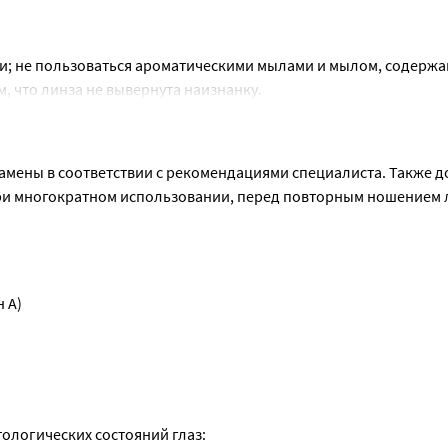
ки; не пользоваться ароматическими мылами и мылом, содержа
, что линза не вывернута наизнанку.
ин и повреждений, не надевать. Снимать линзу следует чистым
, и снять. Если линза снимается с трудом, использовать увлажн
мены в соответствии с рекомендациями специалиста. Также до
ри многократном использовании, перед повторным ношением 
 A)
ным буфером и полоксамином
ологических состояний глаз: