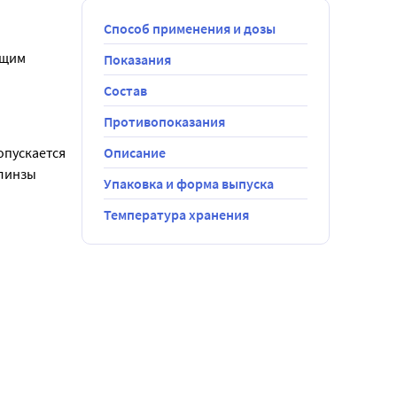
Способ применения и дозы
щим 
Показания
Состав
и и сухими 
яющие 
Противопоказания
пускается 
Описание
линзы 
Упаковка и форма выпуска
Температура хранения