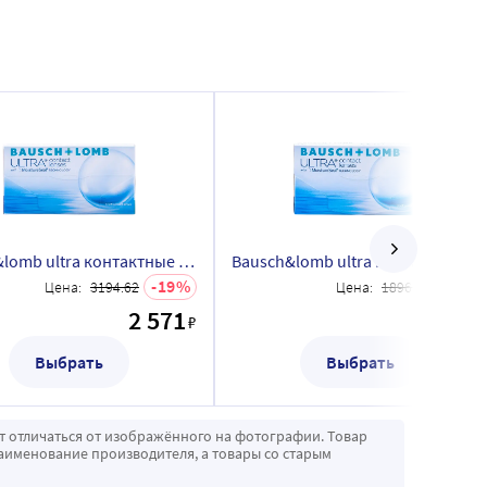
Bausch&lomb ultra контактные линзы плановой замены/-5,75/ 6 шт.
Bausch&lomb ultra контактные линзы плановой замены/-5,50/ 3 шт.
19
20
Цена:
3194.62
Цена:
1896.77
2 571
1 514
₽
Выбрать
Выбрать
т отличаться от изображённого на фотографии. Товар
аименование производителя, а товары со старым