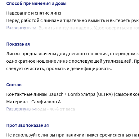
Способ применения и дозы
Надевание и снятие линз
Перед работой с линзами тщательно вымыть и вытереть ру
Развернуть
медикаменты. Вылить линзу на ладонь. Удостовериться в том
Перед надеванием осмотреть линзы; при обнаружении царап
руками. Пальцем сдвинуть линзу вниз, в сторону белка глаза
Показания
капли.
Линзы предназначены для дневного ношения, с периодом за
однократное ношение линз с последующей утилизацией. П
следует очистить, промыть и дезинфицировать.
Состав
Контактные линзы Bausch + Lomb Ультра (ULTRA) (самфилкон
Материал - Самфилкон А
Развернуть
Содержание воды - 46% от веса
Упаковочный раствор - Физиологический раствор с борат
Стерилизованы паром.
Противопоказания
Не используйте линзы при наличии нижеперечисленных пат