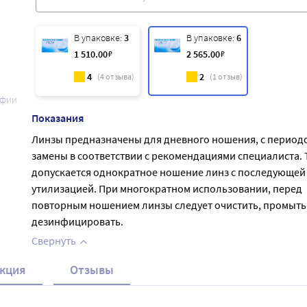
В упаковке:
3
В упаковке:
6
1 510
.00
₽
2 565
.00
₽
4
2
(
4
отзыва)
(
1
отзыв)
афии
Показания
Линзы предназначены для дневного ношения, с период
замены в соответствии с рекомендациями специалиста. 
допускается однократное ношение линз с последующей
утилизацией. При многократном использовании, перед
повторным ношением линзы следует очистить, промыть
дезинфицировать.
Свернуть
кция
Отзывы