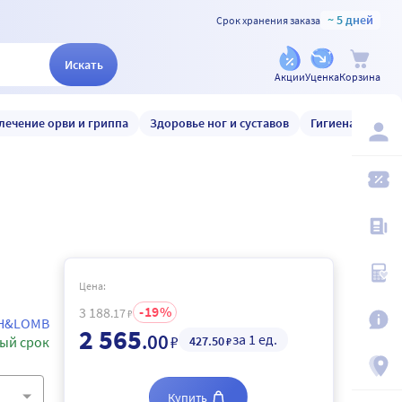
~ 5 дней
Срок хранения заказа
Искать
Акции
Уценка
Корзина
лечение орви и гриппа
Здоровье ног и суставов
Гигиена и уход
Цена:
19
3 188
.17
₽
H&LOMB
2 565
.00
за 1 ед.
₽
427
.50
ый срок
₽
Купить