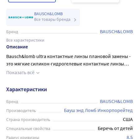
BAUSCH&LOMB
Все товары бренда
BAUSCH&LOMB
Бренд
Все характеристики
Описание
Bausch&lomb ultra контактные линзы плановой замены -
это мягкие силикон-гидрогелевые контактные линзы
предназначены для оптической коррекции зрения лиц,
Показать всё
не имеющих заболеваний глаз и с минимальной
степенью астигматизма, не влияющей на качество
Характеристики
зрения. Базовая кривизна - 8,5 мм Диаметр - 14,2 мм
Режим замены - ежемесячный (раз в 30 дней). Линзы
BAUSCH&LOMB
Бренд
следует выбрасывать и заменять новой парой каждый
Бауш энд Ломб Инкорпорейтед
Производитель
месяц! Это оптимальный выбор для людей, которые
США
Страна производитель
ценят постоянство и предпочитают линзы плановой
Беречь от детей
Специальные свойства
замены: 3 шт в упаковке. Особенность линз заключается
8.5
Радиус кривизны
в новой технологии двухфазной полимеризации