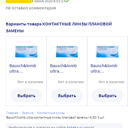
4 июня 2020 в 01:13
но среди кон­тактных линз ежемесячной замены
Не оставил комментария
инновационных новинок не было с 2007 года, когда
только появился первый смартфон. Bausch+Lomb ULTRA*
Варианты товара КОНТАКТНЫЕ ЛИНЗЫ ПЛАНОВОЙ
для эпохи цифровых технологий
ЗАМЕНЫ
Bausch&lomb
Bausch&lomb
Bausch&lomb
ultra
ultra
ultra
контактные
контактные
контактные
линзы плановой
линзы плановой
линзы плановой
Нет в наличии
Нет в наличии
Нет в наличии
замены/-6,00/ 3
замены/-6,00/ 6
замены/-5,75/ 3
шт.
шт.
шт.
Выбрать
Выбрать
Выбрать
главная
зрение
контактные линзы
bausch&lomb ultra контактные линзы плановой замены/-6,00/ 3 шт.
Информация о товарах на сайте
Apteka.ru
носит