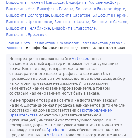
Бишофит в Нижнем Новгороде
Бишофит в Ростове-на-Дону
Бишофит в Уфе
Бишофит в Тюмени
Бишофит в Екатеринбурге
Бишофит в Волгограде
Бишофит в Саратове
Бишофит в Перми
Бишофит в Красноярске
Бишофит в Казани
Бишофит в Самаре
Бишофит в Челябинске
Бишофит в Ставрополе
Бишофит в Ярославле
главная
аптечная косметика
дерматологическая косметика для тела
бишофит
бишофит бальзамир средство для принятия ванн 500 гр пакет
Информация о товарах на сайте
Apteka.ru
носит
ознакомительный характер и не заменяет консультацию
врача. Внешний вид товара может отличаться
от изображённого на фотографии. Товар может быть
произведен на разных производственных площадках, выбор
из которых при заказе невозможен. У товара может
измениться наименование производителя, а товары
со старым наименованием могут быть в заказе.
Мы не продаем товары на сайте и не доставляем заказы*
на дом. Дистанционная продажа медикаментов (в том числе
с доставкой на дом) в соответствии с
Постановлением
Правительства
может осуществляться аптечной
организацией, имеющей соответствующее разрешение
Росздравнадзора. Мы не нарушаем закон. АО НПК «Катрен»,
как владелец сайта
Apteka.ru
, лишь обеспечивает наличие
представленных на
Apteka.ru
товаров в ассортименте аптеки.