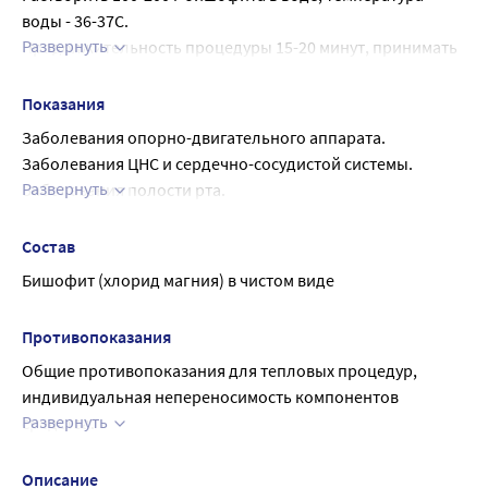
воды - 36-37С.
Развернуть
Продолжительность процедуры 15-20 минут, принимать 
через день, курс 10-15 ванн.
Показания
Заболевания опорно-двигательного аппарата.
Заболевания ЦНС и сердечно-сосудистой системы.
Развернуть
Заболевания полости рта.
Боли в мышцах и суставах.
Ослабленный иммунитет.
Состав
Ситуация стресса.
Бишофит (хлорид магния) в чистом виде
Ослабленный иммунитет.
Противопоказания
Общие противопоказания для тепловых процедур, 
индивидуальная непереносимость компонентов 
Развернуть
средства.
Крайне редкие признаки аллергических реакций на 
бишофит или его компоненты (бром, йод) и общие 
Описание