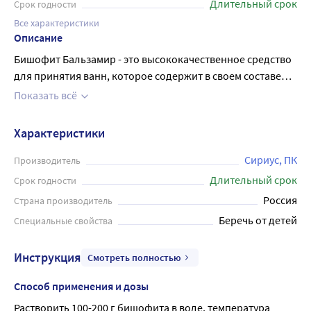
Длительный срок
Срок годности
Все характеристики
Описание
Бишофит Бальзамир - это высококачественное средство
для принятия ванн, которое содержит в своем составе
уникальный природный минерал Бишофит. Данный
Показать всё
продукт обладает противовоспалительным,
рассасывающим, антиспастическим,
Характеристики
сосудорасширяющим действием, а также за счет наличия
брома - успокаивающим. Снимает воспаление и боль в
Сириус, ПК
Производитель
суставах. Бишофит Бальзамир является универсальным
Длительный срок
Срок годности
средством, которое может использоваться как для
Россия
Страна производитель
расслабляющих ванн, так и для лечебных процедур при
Беречь от детей
Специальные свойства
наличии кожных заболеваний. Данный продукт прошел
клинические испытания и одобрен ведущими
Инструкция
Смотреть полностью
дерматологами и косметологами, что подтверждает его
эффективность и безопасность.
Способ применения и дозы
Растворить 100-200 г бишофита в воде, температура 