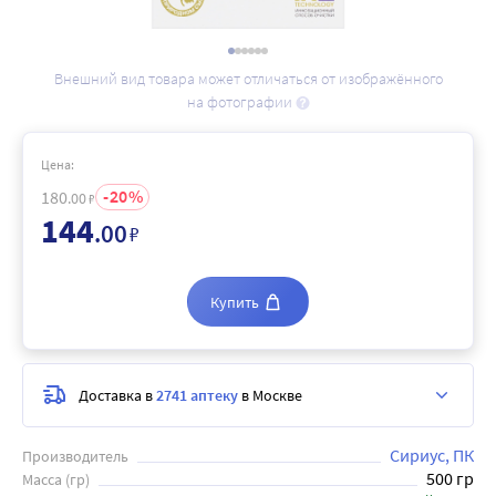
Внешний вид товара может отличаться от изображённого
на фотографии
Цена:
20
180
.00
₽
144
.00
₽
Купить
Доставка в
2741 аптеку
в Москве
Сириус, ПК
Производитель
500 гр
Масса (гр)