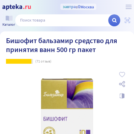
завтра
в
Москва
Каталог
Бишофит бальзамир средство для
принятия ванн 500 гр пакет
(
71
отзыв)