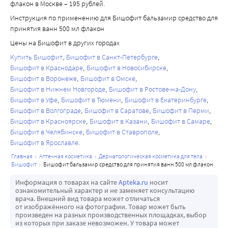
флакон в Москве – 195 рублей.
Инструкция по применению для Бишофит бальзамир средство для
принятия ванн 500 мл флакон
Цены на Бишофит в других городах
Купить Бишофит
Бишофит в Санкт-Петербурге
Бишофит в Краснодаре
Бишофит в Новосибирске
Бишофит в Воронеже
Бишофит в Омске
Бишофит в Нижнем Новгороде
Бишофит в Ростове-на-Дону
Бишофит в Уфе
Бишофит в Тюмени
Бишофит в Екатеринбурге
Бишофит в Волгограде
Бишофит в Саратове
Бишофит в Перми
Бишофит в Красноярске
Бишофит в Казани
Бишофит в Самаре
Бишофит в Челябинске
Бишофит в Ставрополе
Бишофит в Ярославле
главная
аптечная косметика
дерматологическая косметика для тела
бишофит
бишофит бальзамир средство для принятия ванн 500 мл флакон
Информация о товарах на сайте
Apteka.ru
носит
ознакомительный характер и не заменяет консультацию
врача. Внешний вид товара может отличаться
от изображённого на фотографии. Товар может быть
произведен на разных производственных площадках, выбор
из которых при заказе невозможен. У товара может