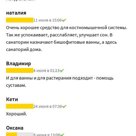
эластичной.
Бишофит может применяться в комплексе с другими 
наталия
медикаментозными и физиотерапевтическими методами 
11 июля в 15:06
с взаимным потенцированием эффектов.
Очень хорошее средство для костномышечной системы. 
Так же успокаивает, расслабляет, улучшает сон. В 
санатории назначают бишофитовые ванны, а здесь 
санаторий дома. 
Владимир
4 июля в 01:23
И для ванны и для растирания подходит - помощь 
суставам.
Кети
24 июня в 07:36
Хороший.
Оксана
8 июня в 13:08