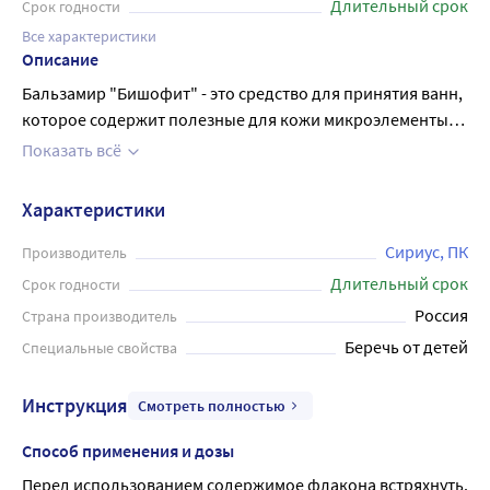
Длительный срок
Срок годности
Все характеристики
Описание
Бальзамир "Бишофит" - это средство для принятия ванн,
которое содержит полезные для кожи микроэлементы.
Бишофит является природным минералом, который
Показать всё
добывается из глубин Земли. Это вещество обладает
целебными свойствами и эффективно снимает
Характеристики
напряжение с мышц, улучшает кровообращение и
стимулирует обмен веществ. Бальзамир предназначен
Сириус, ПК
Производитель
для использования в ванне, где он легко растворяется в
Длительный срок
Срок годности
воде. При контакте с кожей, продукт обеспечивает
Россия
Страна производитель
мягкий массаж и оказывает увлажняющее действие. Он
Беречь от детей
Специальные свойства
деликатно очищает кожу, удаляя загрязнения и остатки
косметики, и восстанавливает ее здоровый вид.
Инструкция
Смотреть полностью
Бальзамир "Бишофит" не содержит искусственных
красителей, ароматизаторов и консервантов. Он
Способ применения и дозы
идеально подходит для людей с чувствительной кожей,
Перед использованием содержимое флакона встряхнуть.
которые ищут природные способы ухода за собой.