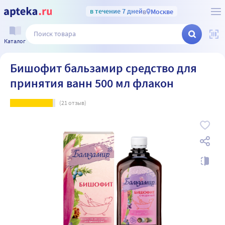
в течение 7 дней
в
Москве
Каталог
Бишофит бальзамир средство для
принятия ванн 500 мл флакон
(
21
отзыв)