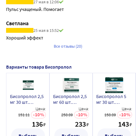
27 мая в 12:06
Пульс учащеный. Помогает
Светлана
25 мая в 15:52
Хороший эффект
Все отзывы (20)
Варианты товара Бисопролол
Бисопролол 2,5
Бисопролол 2,5
Бисопролол 5
мг 30 шт.
мг 60 шт.
мг 30 шт.
таблетки,
таблетки,
таблетки,
Цена:
Цена:
Цена:
покрытые
покрытые
покрытые
10
10
10
151.11
258.89
158.89
пленочной
пленочной
пленочной
136
233
143
₽
₽
₽
оболочкой
оболочкой
оболочкой
Выбрать
Выбрать
Выбрать