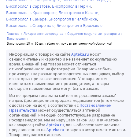
Бисопролол в Саратове
Бисопролол в Перми
Бисопролол в Красноярске
Бисопролол в Казани
Бисопролол в Самаре
Бисопролол в Челябинске
Бисопролол в Ставрополе
Бисопролол в Ярославле
главная
лекарственные средства
сердечно-сосудистые препараты
бисопролол
бисопролол 10 мг 60 шт. таблетки, покрытые пленочной оболочкой
Информация о товарах на сайте
Apteka.ru
носит
ознакомительный характер и не заменяет консультацию
врача. Внешний вид товара может отличаться
от изображённого на фотографии. Товар может быть
произведен на разных производственных площадках, выбор
из которых при заказе невозможен. У товара может
измениться наименование производителя, а товары
со старым наименованием могут быть в заказе.
Мы не продаем товары на сайте и не доставляем заказы*
на дом. Дистанционная продажа медикаментов (в том числе
с доставкой на дом) в соответствии с
Постановлением
Правительства
может осуществляться аптечной
организацией, имеющей соответствующее разрешение
Росздравнадзора. Мы не нарушаем закон. АО НПК «Катрен»,
как владелец сайта
Apteka.ru
, лишь обеспечивает наличие
представленных на
Apteka.ru
товаров в ассортименте аптеки.
Товар покупается в аптеке.