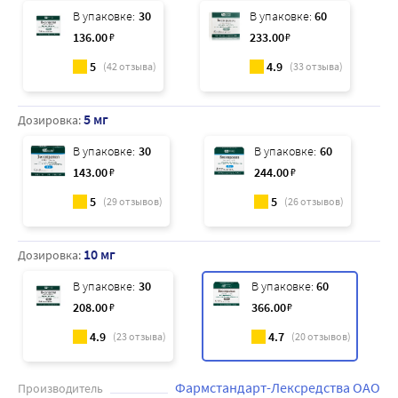
В упаковке:
30
В упаковке:
60
136
.00
₽
233
.00
₽
5
4.9
(
42
отзыва)
(
33
отзыва)
5 мг
Дозировка:
В упаковке:
30
В упаковке:
60
143
.00
₽
244
.00
₽
5
5
(
29
отзывов)
(
26
отзывов)
10 мг
Дозировка:
В упаковке:
30
В упаковке:
60
208
.00
₽
366
.00
₽
4.9
4.7
(
23
отзыва)
(
20
отзывов)
Фармстандарт-Лексредства ОАО
Производитель