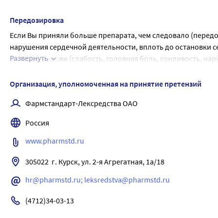
ночные кошмары;
финголимод. Лекарственный препарат, применяющийся пр
Бисопролол не оказывает влияния на способность управлят
уменьшение слезоотделения (следует учитывать при но
амиодарон. Бета-адреноблокаторы местного действия:
способность управлять транспортными средствами или раб
Передозировка
нарушения слуха;
глазные капли для лечения глаукомы. Парасимпатомиме
Особенно следует обратить внимание на это в начале лече
Если Вы приняли больше препарата, чем следовало (передо
насморк, чихание, зуд в носу, слезотечение, заложеннос
препараты, влияющие на парасимпатическую нервную си
алкоголя.
нарушения сердечной деятельности, вплоть до остановки с
зуд и покраснение кожи, сыпь на коже (реакции повыше
препараты, снижающие концентрацию глюкозы в крови п
Развернуть
глюкозы в крови (слабость, головная боль, сонливость, нар
импотенция (эректильная дисфункция);
препараты, применяемые для общей анестезии при про
чувства голода, дрожь, изменение настроения).
повышение в крови концентрации триглицеридов, аспа
противовоспалительные лекарственные препараты (НПВ
В случае передозировки немедленно свяжитесь с врачом, р
редко (могут возникать не более чем у 1 человека из 10 0
препараты, применяемые для лечения артрита, головно
Организация, уполномоченная на принятие претензий
ближайшей больницы. Если есть возможность, возьмите с со
воспаление слизистой оболочки глаза (конъюнктивит);
изопреналин;
Фармстандарт-Лексредства ОАО
Не принимайте двойную дозу, чтобы компенсировать проп
выпадение волос (алопеция);
добутамин;
При наличии вопросов по применению препарата обратитес
появление высыпаний с чешуйчатым шелушением на пове
норэпинефрин;
Россия
эпинефрин. Препараты, понижающие артериальное давл
имипрамин;
www.pharmstd.ru
амитриптилин. Препараты, использующиеся для лечения
305022  г. Курск, ул. 2-я Агрегатная, 1а/18
барбитураты;
фенобарбитал. Препарат, применяемый при лечении ма
hr@pharmstd.ru; leksredstva@pharmstd.ru
мефлохин. Препараты для лечения депрессии, называе
моклобемид. Препараты, повышающие тонус и сократит
(4712)34-03-13
эрготамин. Мочегонные препараты: