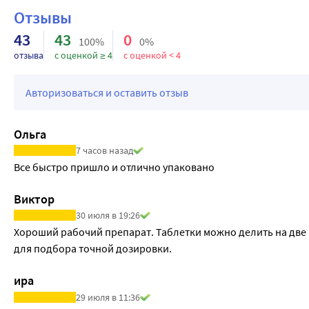
гидрохлоротиазид;
Отзывы
циметидин. Антибиотик широкого спектра действия:
43
43
0
рифампин. Препарат, разжижающий кровь:
100%
0%
отзыва
варфарин.
с оценкой ≥ 4
с оценкой < 4
Авторизоваться и оставить отзыв
Ольга
7 часов назад
Все быстро пришло и отлично упаковано
Виктор
30 июля в 19:26
Хороший рабочий препарат. Таблетки можно делить на две 
для подбора точной дозировки.
ира
29 июля в 11:36