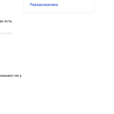
ноз - 
Передозировка
бращения 
му ухудшению 
II степени, 
с есть 
а (синдром 
юдения 
омы 
ная 
 ст.);
т и 
никают не у
щие 
ХСН).
окардия 
 
или