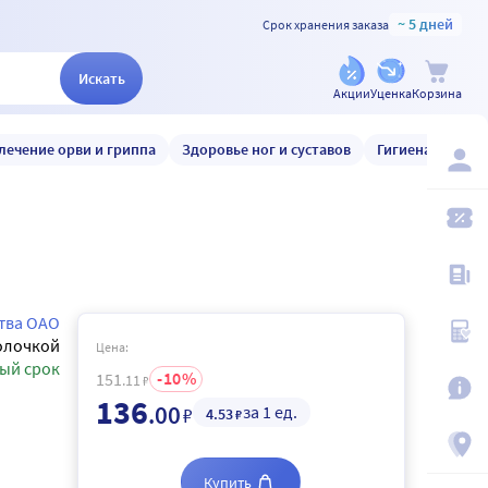
~ 5 дней
Срок хранения заказа
Искать
Акции
Уценка
Корзина
лечение орви и гриппа
Здоровье ног и суставов
Гигиена и уход
тва ОАО
олочкой
Цена:
ый срок
10
151
.11
₽
136
.00
за 1 ед.
₽
4
.53
₽
Купить