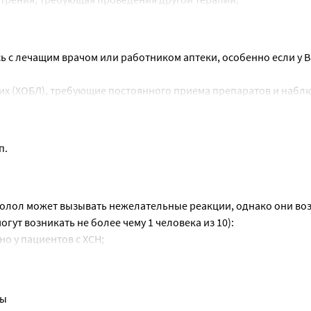
ть рекомендуемую дозу (особенно, если у Вас установлен диаг
ающееся низким артериальным давлением и нарушением кровоо
онсультации с врачом, так как это межет привести к временно
едсердий в желудочки (атриовентрикулярная (AV) блокада II и I
с лечащим врачом или работником аптеки, особенно если у Ва
го узла, что приводит к аритмиям и возможной остановке сердц
их (ХОБЛ), требующие постоянного приема препаратов и набл
го узла (синоатриальная
рации глюкозы в крови: бисопролол может маскировать симпт
п.
) (ЧСС менее 60 ударов в минуту) до начала терапии;
ы в крови), такие как тахикардия, сердцебиение или повышен
ьная гипотензия, артериальное давление (АД) менее 100 мм рт.
 (например, синдром Рейно), которые могут вызвать дискомфор
олол может вызывать нежелательные реакции, однако они воз
х или ослабляющих проявления аллергии (десенсибилизирую
ием цвета кожи от бледного до синего;
гут возникать не более чему 1 человека из 10):
ы, повышающие артериальное давление (феохромоцитома);
о у пациентов с ХСН;
ердий в желудочки (атриовентрикулярная блокада I степени);
изнеугрожающим состояниям (метаболический ацидоз).
ие, отеки (усугубление симптомов течения ХСН у пациентов с 
го ритма или сильной болью в груди в состоянии покоя (стен
к Вам, сообщите об этом Вашему лечащему врачу.
0):
ериальной гипертензией или стенокардией);
ры
пасность и эффективность применения лекарственного препарата
ха, кашель (бронхоспазм у пациентов с бронхиальной астмой 
СН. Часто (могут возникать не более чем у 1 человека из 10):