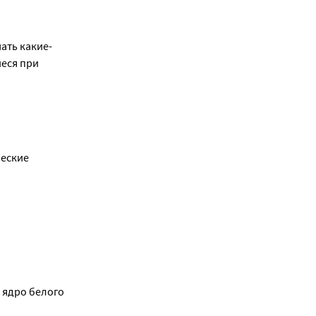
врачом.
ать какие-
нения 
в данном
ем препарата
иеся при
реакциях, Вы
моченная
 кровоток в 
ранения
инимаете 
 три дня 
еские 
зной 
ь сердца в
ления 
с врачом, 
и у Вас 
ного 
из 1 000):
ядро белого 