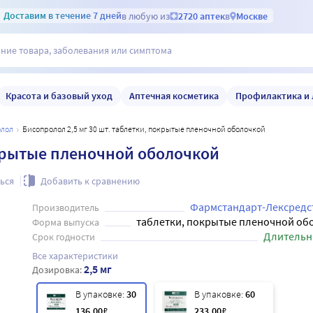
Доставим
в течение 7 дней
в любую из
2720 аптек
в
Москве
Красота и базовый уход
Аптечная косметика
Профилактика и 
олол
Бисопролол 2,5 мг 30 шт. таблетки, покрытые пленочной оболочкой
окрытые пленочной оболочкой
ься
Добавить к сравнению
Фармстандарт-Лексредс
Производитель
таблетки, покрытые пленочной об
Форма выпуска
Длительн
Срок годности
Все характеристики
2,5 мг
Дозировка:
В упаковке:
30
В упаковке:
60
136
.00
₽
233
.00
₽