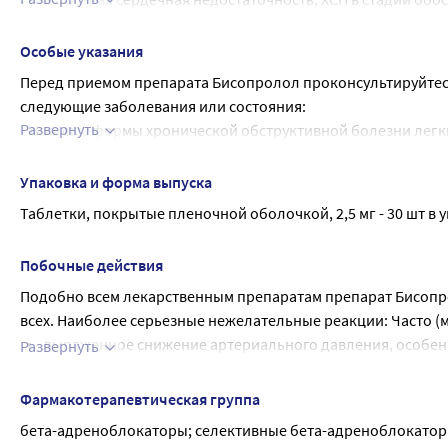
Не следует резко прерывать лечение бисопрололом или меня
• у Вас острое серьезное заболевание сердца, сопровожд
ишемическая болезнь сердца (ИБС)), без предварительной к
(кардиогенный шок);
Особые указания
работы сердца.
• у Вас нарушение проведения электрического импульса из пр
Перед приемом препарата Бисопролол проконсультируйтесь 
без электрокардиостимулятора);
следующие заболевания или состояния:
• у Вас нарушение проведения импульса в области синусово
Развернуть
• тяжелые формы хронической обструктивной болезни легк
слабости синусового узла);
специалистов;
• у Вас нарушение проведения импульса в области синусово
• нетяжелые формы бронхиальной астмы;
Упаковка и форма выпуска
блокада);
• сахарный диабет со значительными колебаниями концент
Таблетки, покрытые пленочной оболочкой, 2,5 мг - 30 шт в у
• у Вас выраженное снижение сердечного ритма (брадикардия
гипогликемии (выраженного снижения концентрации глюкоз
• у Вас низкое артериальное давление (выраженная артериал
потливость;
• у Вас тяжелые формы бронхиальной астмы;
Побочные действия
• строгая диета;
• у Вас серьезные нарушения кровообращения в конечностях
Подобно всем лекарственным препаратам препарат Бисопр
• применение лекарственных препаратов, предупреждающи
покалывание пальцев рук и ног, сопровождающиеся изменен
всех. Наиболее серьезные нежелательные реакции: Часто (мо
препараты):
• у Вас опухоль надпочечников, которая выделяет гормон
выраженное снижение артериального давления, особенн
• нарушение проведения электрического импульса из предс
Развернуть
• у Вас кислотно-щелочное расстройство, приводящее к ж
одышка, слабость, повышенная утомляемость, сердцебиен
• заболевания сердца, проявляющиеся нарушением сердечно
Если Вы считаете, что любое из перечисленного относится 
Нечасто (могут возникать не более чем у 1 человека из 10
Принцметала);
Фармакотерапевтическая группа
Дети и подростки
Очень часто (могут возникать у более чем 1 человека из 10):
усугубление симптомов течения ХСН (у пациентов с арт
•тяжелые нарушения функций печени;
бета-адреноблокаторы; селективные бета-адреноблокато
Не давайте препарат детям от 0 до 18 лет, поскольку безо
одышка, затруднение вдоха, ощущение недостатка возду
снижение сердечного ритма (брадикардия) у пациентов с Х
• тяжелые нарушения функций почек;