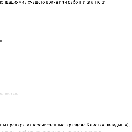
мендациями лечащего врача или работника аптеки.
и.
и:
раз в сутки.
альная рекомендованная доза составляет 10 мг один раз в сутки
ий врач может постепенно увеличить или уменьшить дозу до 2,
 необходимо обратиться к врачу.
родолжительность приема препарата вплоть до его отмены.
вляются:
з в сутки утром с небольшим количеством жидкости, независим
ый, целлюлоза микрокристаллическая 200, кросповидон, магн
1A180025: макрогол, тальк, титана диоксид, монокаприлокапр
рт.
нты препарата (перечисленные в разделе 6 листка-вкладыша);
еменной терапией.
острения, требующая проведения другой терапии;