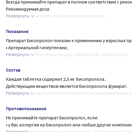
Всегда принимайте препарат в полном соответствии с реко
Рекомендуемая доза
Развернуть
Взрослые, в том числе лица пожилого возраста
Артериальная гипертензия и стабильная стенокардия
Начальная доза составляет 5 мг один раз в сутки.
Показания
Лечащий врач может увеличить дозу до 10 мг один раз в сутк
Препарат Бисопролол показан к применению у взрослых пр
Максимальная рекомендованная доза составляет 20 мг один 
• Артериальной гипертензии;
Хроническая сердечная недостаточность (ХСН)
Развернуть
• Ишемической болезни сердца: стабильной стенокардии;
Начальная доза составляет 1,25 мг один раз в сутки. Максим
• Хронической сердечной недостаточности (ХСН).
В зависимости от индивидуальной переносимости, Ваш лечащ
Если улучшение не наступило или Вы чувствуете ухудшение,
Состав
мг, 5 мг, 7,5 мг и 10 мг один раз в сутки, также оценить п
Каждая таблетка содержит 2,5 мг бисопролола.
Способ применения
Действующим веществом является бисопролола фумарат.
Внутрь.
Развернуть
Прочими ингредиентами (вспомогательными веществами) я
Таблетки препарата Бисопролол следует принимать один ра
крахмал кукурузный, кремния диоксид коллоидный безводн
времени приема пищи.
Состав оболочки: пленочная оболочка Опадрай QX белый 32
Таблетки не следует разжевывать или растирать в порошок.
Противопоказания
глицерина, частично гидролизованный поливиниловый спи
Таблетку можно разделить на равные дозы.
Не принимайте препарат Бисопролол, если:
Продолжительность применения
• у Вас аллергия на бисопролол или любые другие компоне
Лечение препаратом Бисопролол обычно является долговр
Развернуть
• у Вас острая сердечная недостаточность, ХСН в стадии об