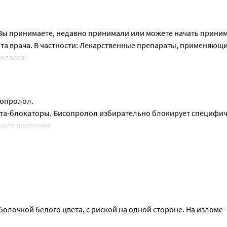
не более чему 1 человека из 1 000):
риаз);
 какие-либо нежелательные реакции, проконсультируйтесь с 
й цвет кожи и слизистых (гепатит):
тях, особенно у пациентов с XCH;
 Вы принимаете, недавно принимали или можете начать приним
ременели, или планируете беременность, перед началом приме
е нежелательные реакции, в том числе на не перечисленные 
. В случае развития перечисленных нежелательных реакций при
пта врача. В частности: Лекарственные препараты, применяющ
отником аптеки.
ных реакциях напрямую (см. ниже). Сообщая о нежелательных 
инской помощью!
класса:
лезы (тиреотоксикоз).
арата. Российская Федерация Уполномоченный орган (уполно
 беременности и/или состояние плода/новорожденного. Снижая
ского союза: Федеральная служба по надзору в сфере здравоох
 следует предупредить врача- анестезиолога о том, что Вы пр
иутробной гибели плода или преждевременным родам. В первые
ахара в крови и урежение ЧСС.
сопролол.
олее чем у 1 человека из 100):
ета-блокаторы. Бисопролол избирательно блокирует специфич
ьзовании контактных линз, возможно снижение продукции сле
о вскармливания.
ного давления.
ократимость сердечной мышцы и ЧСС. снижающие потребност
тоту сердечных сокращений (ЧСС), увеличивает время расслаб
ние AV проводимости);
ивающие коронарный кровоток:
а. Снижается потребность миокарда в кислороде.
 или стенокардией;
ять рекомендованную дозу без предварительной консультации 
и положения тела (ортостатическая гипотензия);
ние:
сердца. Лечение не следует прерывать внезапно, особенно есл
 бисопролола следует снижать постепенно. В случае значитель
енокардией. Редко (могут возникать не более чем у 1 человека 
м бисопролола.
очкой белого цвета, с риской на одной стороне. На изломе - 
ции);
за:
мами