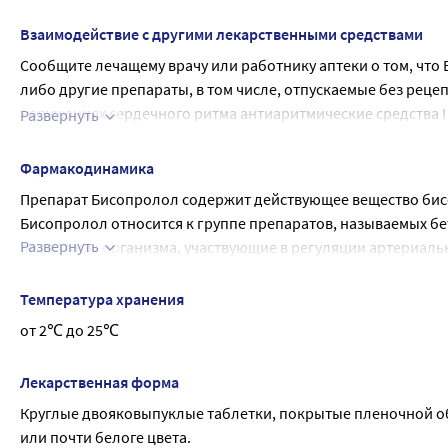
Бисопролол у детей и подростков не установлены.
обструкцией дыхательных путей). Редко (могут возникать 
головокружение;
• нарушения кровообращения в ногах, ягодицах или руках;
Данные отсутствуют.
Взаимодействие с другими лекарственными средствами
потеря сознания;
головная боль;
• высыпания с чешуйчатым шелушением на поверхности (псо
Беременность и грудное вскармливание
Сообщение о нежелательных реакциях Если у Вас возникают
ощущение тяжести в правом подреберье, зуд кожи, желты
ощущение похолодания или чувство онемения в конечнос
Сообщите лечащему врачу или работнику аптеки о том, что
• беременность;
Если Вы беременны или кормите грудью, думаете, что забе
Данная рекомендация распространяется на любые возможны
отек губ, языка, лица и шеи (ангионевротический отек)
тошнота;
либо другие препараты, в том числе, отпускаемые без реце
• период грудного вскармливания;
препарата проконсультируйтесь с лечащим врачом или раб
листке-вкладыше. Вы также можете сообщить о нежелатель
следует прекратить и немедленно обратиться за медиц
рвота;
нарушениях сердечного ритма антиаритмические средства I 
• повышенное содержание в крови гормонов щитовидной же
Развернуть
Беременность
помогаете получить больше сведений о безопасности преп
понос (диарея);
хинидин;
Хирургические вмешательства и общая анестезия
Бисопролол может оказать негативное влияние на течение
организация) государства - члена Евразийского экономиче
запор;
дизопирамид;
При необходимости проведения хирургических вмешательств
Фармакодинамика
плаценте, может приводить к задержке роста плода, внутр
(Росздравнадзор)
ощущение усталости (астения) у пациентов с ХСН;
лидокаин;
препарат Бисопролол.
жизни у новорожденного может вызывать снижение уровня с
Препарат Бисопролол содержит действующее вещество би
повышенная утомляемость. Нечасто (могут возникать не б
фенитоин;
Контактные линзы
Грудное вскармливание
Бисопролол относится к группе препаратов, называемых б
изменение настроения (депрессия);
флекаинид;
При приеме препарата Бисопролол и одновременном испол
Развернуть
Бисопролол не рекомендуется женщинам в период грудног
рецепторы организма, участвующие в регуляции артериаль
бессонница;
пропафенон. Лекарственные препараты, уменьшающие с
жидкости глаза (уменьшение слезоотделения).
Бисопролол снижает артериальное давление, уменьшает час
нарушение работы проводящей системы сердца (наруше
кислороде, расширяющие коронарные артерии, увелич
Прекращение или отмена терапии
сердечной мышцы (миокарда) и ток крови по сосудам сердц
Температура хранения
брадикардия у пациентов с артериальной гипертензией
верапамил;
Не следует резко прерывать лечение бисопрололом или мен
резкое снижение артериального давления при изменени
дилтиазем. Препараты, снижающие артериальное давле
так как это может привести к временному ухудшению работы 
от 2℃ до 25℃
мышечная слабость;
клонидин;
установлен диагноз - ишемическая болезнь сердца (ИБС).
судороги мышц;
метилдопа;
Если необходимо прекратить лечение, то принимаемую дозу
Лекарственная форма
астения у пациентов с артериальной гипертензией или ст
моксонидин;
утяжеления состояния следует временно возобновить прие
Круглые двояковыпуклые таблетки, покрытые пленочной обол
ложные либо искажённые образы и явления (галлюцина
рилменидин. Препарат для лечения рассеянного склеро
Управление транспортными средствами и работа с механиз
или почти белоге цвета.