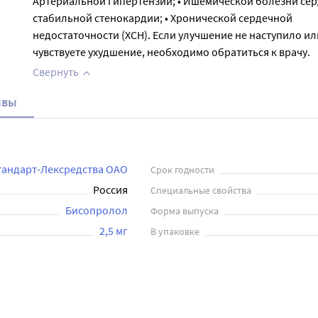
Артериальной гипертензии; • Ишемической болезни сер
стабильной стенокардии; • Хронической сердечной
недостаточности (ХСН). Если улучшение не наступило ил
чувствуете ухудшение, необходимо обратиться к врачу.
Свернуть
ывы
андарт-Лексредства ОАО
Срок годности
Россия
Специальные свойства
Бисопролол
Форма выпуска
2,5 мг
В упаковке