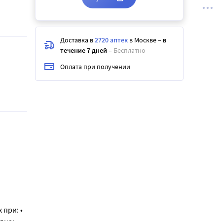
Доставка в
2720 аптек
в Москве
–
в
течение 7 дней
–
Бесплатно
Оплата при получении
при: •