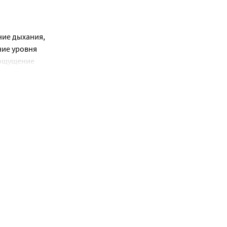
III класса:
ий, 
а. 
блении 
ие дыхания, 
раты:
ие уровня 
 ощущение 
. Очень
ощи 
омиметики:
ли.