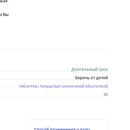
дца:
и Вы
Длительный срок
Беречь от детей
таблетки, покрытые пленочной оболочкой
30
Способ применения и дозы