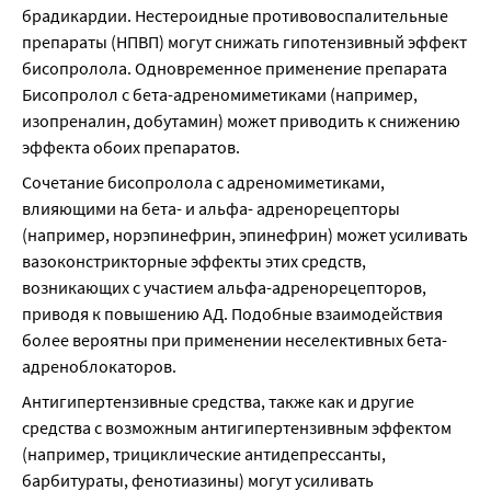
брадикардии. Нестероидные противовоспалительные 
препараты (НПВП) могут снижать гипотензивный эффект 
бисопролола. Одновременное применение препарата 
Бисопролол с бета-адреномиметиками (например, 
изопреналин, добутамин) может приводить к снижению 
эффекта обоих препаратов.
Сочетание бисопролола с адреномиметиками, 
влияющими на бета- и альфа- адренорецепторы 
(например, норэпинефрин, эпинефрин) может усиливать 
вазоконстрикторные эффекты этих средств, 
возникающих с участием альфа-адренорецепторов, 
приводя к повышению АД. Подобные взаимодействия 
более вероятны при применении неселективных бета-
адреноблокаторов.
Антигипертензивные средства, также как и другие 
средства с возможным антигипертензивным эффектом 
(например, трициклические антидепрессанты, 
барбитураты, фенотиазины) могут усиливать 