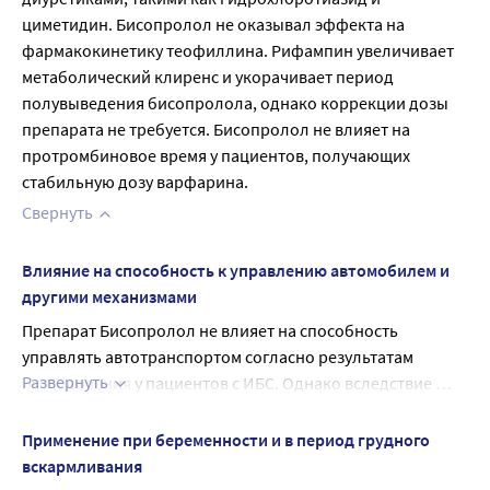
циметидин. Бисопролол не оказывал эффекта на 
фармакокинетику теофиллина. Рифампин увеличивает 
метаболический клиренс и укорачивает период 
полувыведения бисопролола, однако коррекции дозы 
препарата не требуется. Бисопролол не влияет на 
протромбиновое время у пациентов, получающих 
стабильную дозу варфарина.
Свернуть
Влияние на способность к управлению автомобилем и
другими механизмами
Препарат Бисопролол не влияет на способность 
управлять автотранспортом согласно результатам 
Развернуть
исследования у пациентов с ИБС. Однако вследствие 
индивидуальных реакций способность управлять 
автотранспортом или работать с технически сложными 
Применение при беременности и в период грудного
механизмами может быть нарушена. На это следует 
вскармливания
обратить особое внимание в начале лечения, после 