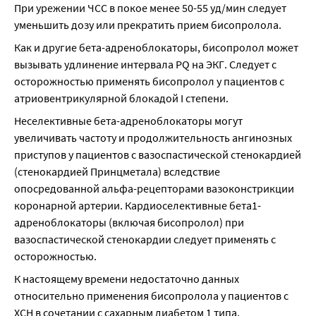
При урежении ЧСС в покое менее 50-55 уд/мин следует 
уменьшить дозу или прекратить прием бисопролола.
Как и другие бета-адреноблокаторы, бисопролол может 
вызывать удлинение интервала PQ на ЭКГ. Следует с 
осторожностью применять бисопролол у пациентов с 
атриовентрикулярной блокадой I степени.
Неселективные бета-адреноблокаторы могут 
увеличивать частоту и продолжительность ангинозных 
приступов у пациентов с вазоспастической стенокардией 
(стенокардией Принцметала) вследствие 
опосредованной альфа-рецепторами вазоконстрикции 
коронарной артерии. Кардиоселективные бета1-
адреноблокаторы (включая бисопролол) при 
вазоспастической стенокардии следует применять с 
осторожностью.
К настоящему времени недостаточно данных 
относительно применения бисопролола у пациентов с 
ХСН в сочетании с сахарным диабетом 1 типа, 