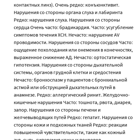
контактных линз). Очень редко: конъюнктивит.
Нарушения со стороны органа слуха и лабиринта
Редко: нарушения слуха. Нарушения со стороны
сердца Очень часто: брадикардия. Часто: усугубление
симптомов течения ХСН. Нечасто: нарушение AV
проводимости. Нарушения со стороны сосудов Часто:
ощущение похолодания или онемения в конечностях,
выраженное снижение АД. Нечасто: ортостатическая
гипотензия. Нарушения со стороны дыхательной
системы, органов грудной клетки и средостения
Нечасто: бронхоспазм у пациентов с бронхиальной
астмой или обструкцией дыхательных путей в
анамнезе. Редко: аллергический ринит. Желудочно-
кишечные нарушения Часто: тошнота, рвота, диарея,
запор. Нарушения со стороны печени и
желчевыводящих путей Редко: гепатит. Нарушения со
стороны кожи и подкожных тканей Редко: реакции
повышенной чувствительности, такие как кожный
зуд, сыпь, гиперемия кожных покровов,