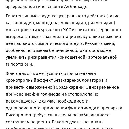
артериальной гипотензии и AV блокаде.
Гипотензивные средства центрального действия (такие 
как клонидин, метилдопа, моксонидин, рилменидин) 
могут привести к урежению ЧСС и снижению сердечного 
выброса, а также к вазодилатации вследствие снижения 
центрального симпатического тонуса. Резкая отмена, 
особенно до отмены бета-адреноблокаторов может 
увеличить риск развития «рикошетной» артериальной 
гипертензии.
Финголимод может усилить отрицательный 
хронотропный эффект бета-адреноблокаторов и 
привести к выраженной брадикардии. Одновременное 
применение финголимода и метопролола не 
рекомендуется. В случае необходимости 
одновременного применения финголимода и препарата 
Бисопролол требуется тщательное наблюдение за 
состоянием пациента. Рекомендуется начинать 
комбинированную терапию в условиях стационара и 