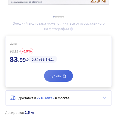
Внешний вид товара может отличаться от изображённого
на фотографии
Цена:
10
93
.32
₽
83
.99
за 1 ед.
₽
2
.80
₽
Купить
Доставка в
2716 аптек
в Москве
2,5 мг
Дозировка: