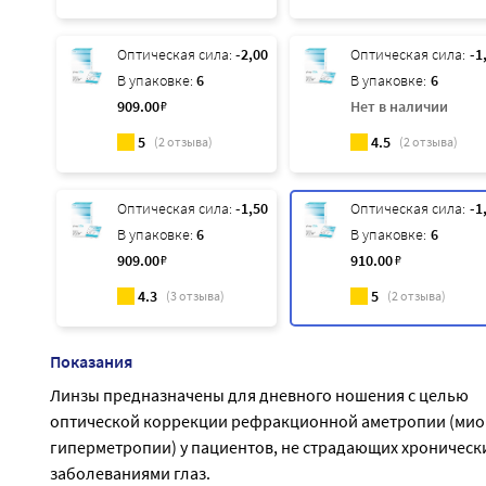
Оптическая сила:
-2,00
Оптическая сила:
-1
В упаковке:
6
В упаковке:
6
909
.00
₽
Нет в наличии
5
4.5
(
2
отзыва)
(
2
отзыва)
Оптическая сила:
-1,50
Оптическая сила:
-1
В упаковке:
6
В упаковке:
6
909
.00
₽
910
.00
₽
4.3
5
(
3
отзыва)
(
2
отзыва)
Показания
Линзы предназначены для дневного ношения с целью
оптической коррекции рефракционной аметропии (мио
гиперметропии) у пациентов, не страдающих хроническ
заболеваниями глаз.