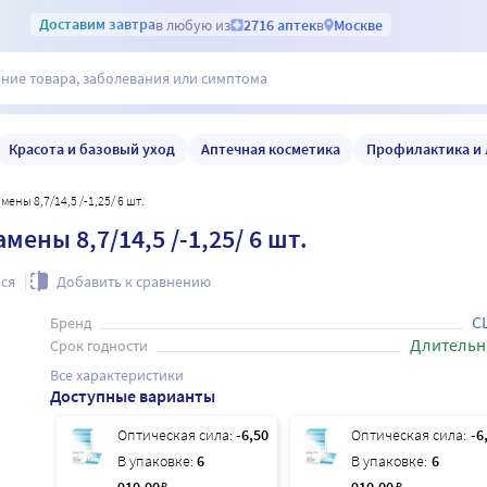
Доставим
завтра
в любую из
2716 аптек
в
Москве
Красота и базовый уход
Аптечная косметика
Профилактика и 
ены 8,7/14,5 /-1,25/ 6 шт.
ены 8,7/14,5 /-1,25/ 6 шт.
ся
Добавить к сравнению
C
Бренд
Длительн
Срок годности
Все характеристики
Доступные варианты
Оптическая сила:
-6,50
Оптическая сила:
-6
В упаковке:
6
В упаковке:
6
₽
₽