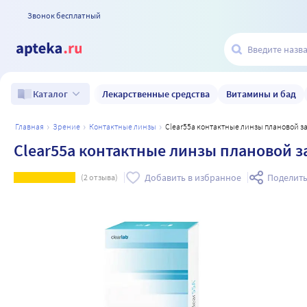
Звонок бесплатный
Лекарственные средства
Витамины и бад
Каталог
главная
зрение
контактные линзы
Clear55a контактные линзы плановой зам
Clear55a контактные линзы плановой зам
Добавить в избранное
Поделить
(
2
отзыва)