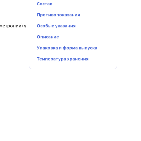
Состав
Противопоказания
етропии) у 
Особые указания
Описание
Упаковка и форма выпуска
Температура хранения
ри к 
и 
р, с правого.
ы.
аза 