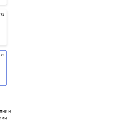
,75
,25
пии и
ими