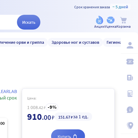
~ 5 дней
Срок хранения заказа
Искать
Акции
Уценка
Корзина
лечение орви и гриппа
Здоровье ног и суставов
Гигиена и уход
LEARLAB
ый срок
Цена:
9
1 008
.42
₽
910
.00
за 1 ед.
₽
151
.67
₽
,00
Купить