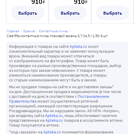
910
910
₽
₽
Всегда начинайте снимать линзы с одного и того же 
/-5,50/ 6 шт.
глаза, например, с правого.
Выбрать
Выбрать
Выбрать
Пошаговые действия:
• убедитесь, что линза находится посередине роговицы;
• переведите взгляд вверх;
главная
зрение
контактные линзы
clear55a контактные линзы плановой замены 8,7/14,5 /-2,50/ 6 шт.
• поставьте указательный палец на край линзы;
• сместите линзу вниз или к внутреннему углу глаза;
Информация о товарах на сайте
Apteka.ru
носит
ознакомительный характер и не заменяет консультацию
• сожмите линзу между указательным и большим 
врача. Внешний вид товара может отличаться
пальцем;
от изображённого на фотографии. Товар может быть
произведен на разных производственных площадках, выбор
• снимите линзу.
из которых при заказе невозможен. У товара может
измениться наименование производителя, а товары
со старым наименованием могут быть в заказе.
Мы не продаем товары на сайте и не доставляем заказы*
на дом. Дистанционная продажа медикаментов (в том числе
с доставкой на дом) в соответствии с
Постановлением
Правительства
может осуществляться аптечной
организацией, имеющей соответствующее разрешение
Росздравнадзора. Мы не нарушаем закон. АО НПК «Катрен»,
как владелец сайта
Apteka.ru
, лишь обеспечивает наличие
представленных на
Apteka.ru
товаров в ассортименте аптеки.
Товар покупается в аптеке.
*под «заказом» на
Apteka.ru
понимается формирование