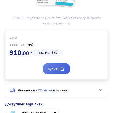
Внешний вид товара может отличаться от изображённого
на фотографии
Цена:
9
1 008
.42
₽
910
.00
за 1 ед.
₽
151
.67
₽
Купить
Доставка в
2725 аптек
в Москве
Доступные варианты