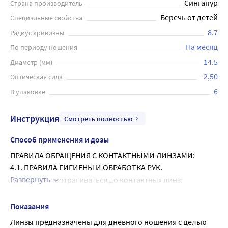
Сингапур
Страна производитель
Беречь от детей
Специальные свойства
8.7
Радиус кривизны
На месяц
По периоду ношения
14.5
Диаметр (мм)
-2,50
Оптическая сила
6
В упаковке
Инструкция
Смотреть полностью
Способ применения и дозы
ПРАВИЛА ОБРАЩЕНИЯ С КОНТАКТНЫМИ ЛИНЗАМИ:
4.1. ПРАВИЛА ГИГИЕНЫ И ОБРАБОТКА РУК.
Развернуть
Прежде чем дотрагиваться до контактных линз:
• тщательно вымойте руки с мягким мылом, хорошо 
сполосните их;
Показания
• высушите руки полотенцем, которое не оставляет 
Линзы предназначены для дневного ношения с целью 