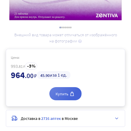
Внешний вид товара может отличаться от изображённого
на фотографии
Цена:
3
993
.81
₽
964
.00
за 1 ед.
₽
45
.90
₽
Купить
Доставка в
2716 аптек
в Москве