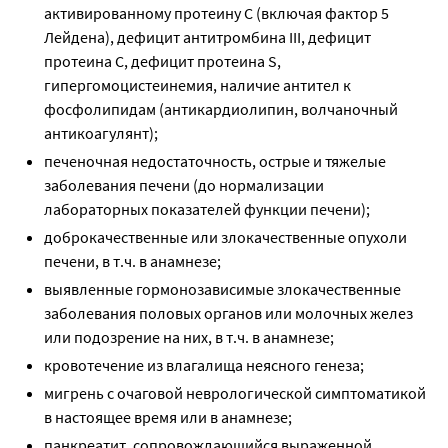
активированному протеину С (включая фактор 5
Лейдена), дефицит антитромбина III, дефицит
протеина С, дефицит протеина S,
гипергомоцистеинемия, наличие антител к
фосфолипидам (антикардиолипин, волчаночный
антикоагулянт);
печеночная недостаточность, острые и тяжелые
заболевания печени (до нормализации
лабораторных показателей функции печени);
доброкачественные или злокачественные опухоли
печени, в т.ч. в анамнезе;
выявленные гормонозависимые злокачественные
заболевания половых органов или молочных желез
или подозрение на них, в т.ч. в анамнезе;
кровотечение из влагалища неясного генеза;
мигрень с очаговой неврологической симптоматикой
в настоящее время или в анамнезе;
панкреатит, сопровождающийся выраженной