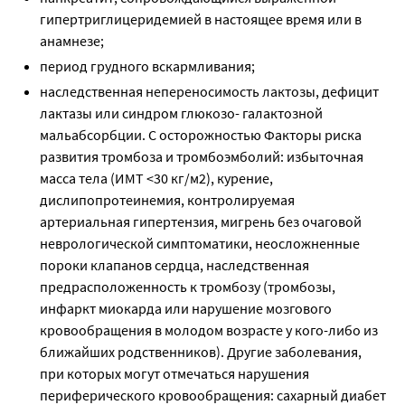
гипертриглицеридемией в настоящее время или в
анамнезе;
период грудного вскармливания;
наследственная непереносимость лактозы, дефицит
лактазы или синдром глюкозо- галактозной
мальабсорбции. С осторожностью Факторы риска
развития тромбоза и тромбоэмболий: избыточная
масса тела (ИМТ <30 кг/м2), курение,
дислипопротеинемия, контролируемая
артериальная гипертензия, мигрень без очаговой
неврологической симптоматики, неосложненные
пороки клапанов сердца, наследственная
предрасположенность к тромбозу (тромбозы,
инфаркт миокарда или нарушение мозгового
кровообращения в молодом возрасте у кого-либо из
ближайших родственников). Другие заболевания,
при которых могут отмечаться нарушения
периферического кровообращения: сахарный диабет