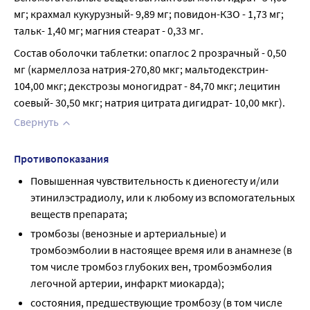
мг; крахмал кукурузный- 9,89 мг; повидон-КЗО - 1,73 мг; 
тальк- 1,40 мг; магния стеарат - 0,33 мг.
Состав оболочки таблетки: опаглос 2 прозрачный - 0,50 
мг (кармеллоза натрия-270,80 мкг; мальтодекстрин- 
104,00 мкг; декстрозы моногидрат - 84,70 мкг; лецитин 
соевый- 30,50 мкг; натрия цитрата дигидрат- 10,00 мкг).
Свернуть
Противопоказания
Повышенная чувствительность к диеногесту и/или
этинилэстрадиолу, или к любому из вспомогательных
веществ препарата;
тромбозы (венозные и артериальные) и
тромбоэмболии в настоящее время или в анамнезе (в
том числе тромбоз глубоких вен, тромбоэмболия
легочной артерии, инфаркт миокарда);
состояния, предшествующие тромбозу (в том числе