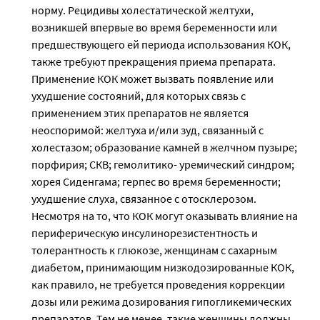
норму. Рецидивы холестатической желтухи,
возникшей впервые во время беременности или
предшествующего ей периода использования КОК,
также требуют прекращения приема препарата.
Применение КОК может вызвать появление или
ухудшение состояний, для которых связь с
применением этих препаратов не является
неоспоримой: желтуха и/или зуд, связанный с
холестазом; образование камней в желчном пузыре;
порфирия; СКВ; гемолитико- уремический синдром;
хорея Сиденгама; герпес во время беременности;
ухудшение слуха, связанное с отосклерозом.
Несмотря на то, что КОК могут оказывать влияние на
периферическую инсулинорезистентность и
толерантность к глюкозе, женщинам с сахарным
диабетом, принимающим низкодозированные КОК,
как правило, не требуется проведения коррекции
дозы или режима дозирования гипогликемических
препаратов. Тем не менее, такие женщины должны