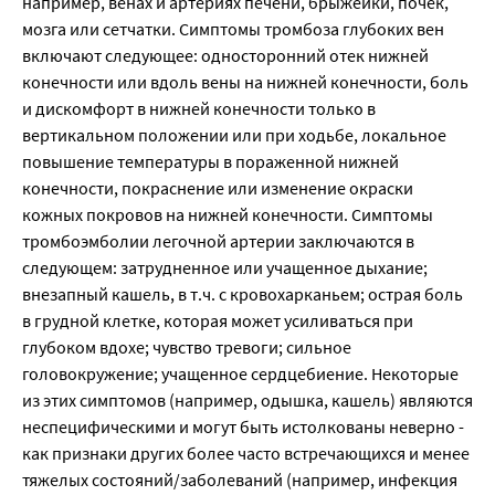
например, венах и артериях печени, брыжейки, почек,
мозга или сетчатки. Симптомы тромбоза глубоких вен
включают следующее: односторонний отек нижней
конечности или вдоль вены на нижней конечности, боль
и дискомфорт в нижней конечности только в
вертикальном положении или при ходьбе, локальное
повышение температуры в пораженной нижней
конечности, покраснение или изменение окраски
кожных покровов на нижней конечности. Симптомы
тромбоэмболии легочной артерии заключаются в
следующем: затрудненное или учащенное дыхание;
внезапный кашель, в т.ч. с кровохарканьем; острая боль
в грудной клетке, которая может усиливаться при
глубоком вдохе; чувство тревоги; сильное
головокружение; учащенное сердцебиение. Некоторые
из этих симптомов (например, одышка, кашель) являются
неспецифическими и могут быть истолкованы неверно -
как признаки других более часто встречающихся и менее
тяжелых состояний/заболеваний (например, инфекция