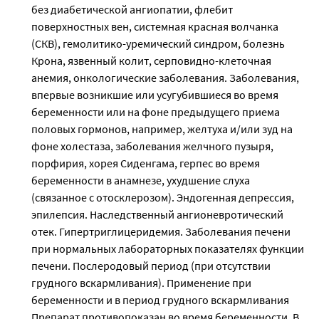
без диабетической ангиопатии, флебит
поверхностных вен, системная красная волчанка
(СКВ), гемолитико-уремический синдром, болезнь
Крона, язвенный колит, серповидно-клеточная
анемия, онкологические заболевания. Заболевания,
впервые возникшие или усугубившиеся во время
беременности или на фоне предыдущего приема
половых гормонов, например, желтуха и/или зуд на
фоне холестаза, заболевания желчного пузыря,
порфирия, хорея Сиденгама, герпес во время
беременности в анамнезе, ухудшение слуха
(связанное с отосклерозом). Эндогенная депрессия,
эпилепсия. Наследственный ангионевротический
отек. Гипертриглицеридемия. Заболевания печени
при нормальных лабораторных показателях функции
печени. Послеродовый период (при отсутствии
грудного вскармливания). Применение при
беременности и в период грудного вскармливания
Препарат противопоказан во время беременности. В