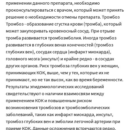
применении данного препарата, необходимо
проконсультироваться с врачом, который может принять
решение о необходимости отмены препарата. Тромбоз
Тромбоз - образование сгустка крови (тромба), который
может закупоривать кровеносный сосуд. При отрыве
тромба развивается тромбоэмболия. Иногда тромбоз
развивается в глубоких венах конечностей (тромбоз
глубоких вен), сосудах сердца (инфаркт миокарда),
головного мозга (инсульт) и крайне редко - в сосудах
других органов. Риск тромбоза глубоких вен у женщин,
принимающих КОК, выше, чем у тех, которые их не
принимают, но не так высок, как во время беременности.
Результаты эпидемиологических исследований
свидетельствуют о наличии взаимосвязи между
применением КОК и повышенным риском
возникновения тромбозов и тромбоэмболических
заболеваний, таких как инфаркт миокарда, инсульт,
тромбоз глубоких вен и эмболии легочной артерии при
приеме КОК. Данные осложнения встречаются редко.