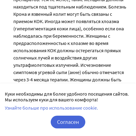
находиться под тщательным наблюдением. Болезнь
Крона и язвенный колит могут быть связаны с
приемом КОК. Иногда может появляться хлоазма
(гиперпигментация кожи лица), особенно если она
наблюдалась при беременности. Женщины с
предрасположенностью к хлоазме во время
использования КОК должны остерегаться прямых
солнечных лучей и воздействия других
ультрафиолетовых излучений. Исчезновение
симптомов угревой сыпи (акне) обычно отмечается
через 3-4 месяца терапии. Женщины должны быть
предупреждены о том, что препарат Диециклен® не
Куки необходимы для более удобного посещения сайтов.
предохраняет их от ВИЧ инфекции и других
Мы используем куки для вашего комфорта!
заболеваний, передающихся половым путем.
Узнайте больше про использование cookie.
Снижение эффективности Контрацептивная
эффективность КОК может понизиться, например, в
Согласен
случае пропуска приема таблеток, в случае
расстройств со стороны желудочно-кишечного
Корзина
Вход / Регистрация