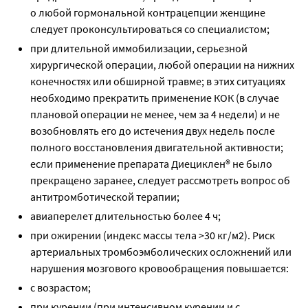
о любой гормональной контрацепции женщине
следует проконсультироваться со специалистом;
при длительной иммобилизации, серьезной
хирургической операции, любой операции на нижних
конечностях или обширной травме; в этих ситуациях
необходимо прекратить применение КОК (в случае
плановой операции не менее, чем за 4 недели) и не
возобновлять его до истечения двух недель после
полного восстановления двигательной активности;
если применение препарата Диециклен® не было
прекращено заранее, следует рассмотреть вопрос об
антитромботической терапии;
авиаперелет длительностью более 4 ч;
при ожирении (индекс массы тела >30 кг/м2). Риск
артериальных тромбоэмболических осложнений или
нарушения мозгового кровообращения повышается:
с возрастом;
при курении (при интенсивном курении и с