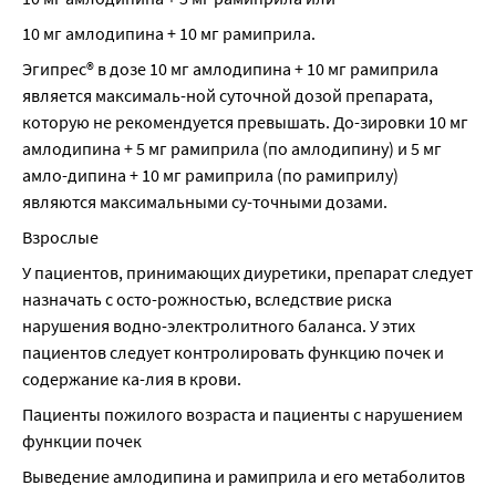
10 мг амлодипина + 10 мг рамиприла.
Эгипрес® в дозе 10 мг амлодипина + 10 мг рамиприла 
является максималь-ной суточной дозой препарата, 
которую не рекомендуется превышать. До-зировки 10 мг 
амлодипина + 5 мг рамиприла (по амлодипину) и 5 мг 
амло-дипина + 10 мг рамиприла (по рамиприлу) 
являются максимальными су-точными дозами.
Взрослые
У пациентов, принимающих диуретики, препарат следует 
назначать с осто-рожностью, вследствие риска 
нарушения водно-электролитного баланса. У этих 
пациентов следует контролировать функцию почек и 
содержание ка-лия в крови.
Пациенты пожилого возраста и пациенты с нарушением 
функции почек
Выведение амлодипина и рамиприла и его метаболитов 