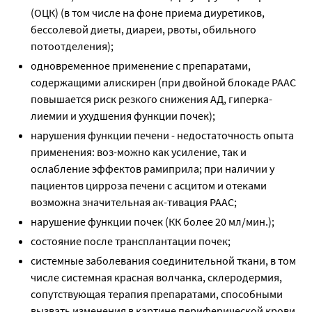
(ОЦК) (в том числе на фоне приема диуретиков,
бессолевой диеты, диареи, рвоты, обильного
потоотделения);
одновременное применение с препаратами,
содержащими алискирен (при двойной блокаде РААС
повышается риск резкого снижения АД, гиперка-
лиемии и ухудшения функции почек);
нарушения функции печени - недостаточность опыта
применения: воз-можно как усиление, так и
ослабление эффектов рамиприла; при наличии у
пациентов цирроза печени с асцитом и отеками
возможна значительная ак-тивация РААС;
нарушение функции почек (КК более 20 мл/мин.);
состояние после трансплантации почек;
системные заболевания соединительной ткани, в том
числе системная красная волчанка, склеродермия,
сопутствующая терапия препаратами, способными
вызвать изменения в картине периферической крови