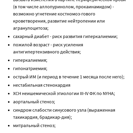
(в том числе аллопуринолом, прокаинамидом) -
возможно угнетение костномоз-гового
кроветворения, развитие нейтропении или
агранулоцитоза;
сахарный диабет - риск развития гиперкалиемии;
пожилой возраст - риск усиления
антигипертензивного действия;
гиперкалиемия;
гипонатриемия;
острый ИМ (и период в течение 1 месяца после него);
нестабильная стенокардия
ХСН неишемической этиологии III-IV ФК по NYНА;
аортальный стеноз;
синдром слабости синусового узла (выраженная
тахикардия, брадикар-дия);
митральный стеноз;