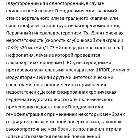
(двусторонний или односторонний, в случае
единственной почки); Гемодинамически значимый
стеноз аортального или митрального клапана, или
гипертрофическая обструктивная кардиомиопатия;
Первичный гиперальдостеронизм; Тяжёлая почечная
недостаточность (скорость клубочковой фильтрации
(СКФ) <20 мл/мин/1,73 м2 площади поверхности тела);
Нефропатия, лечение которой проводится
глюкокортикотероидами (ГКС), нестероидными
противовоспалительными препаратами (НПВП), иммуно-
модуляторами и/или другими цитотоксическими
средствами (опыт клини-ческого применения
недостаточен); Декомпенсированная хроническая
сердечная недостаточность (опыт кли-нического
применения недостаточен); Гемодиализ или
гемофильтрация с применением некоторых мембран с
от-рицательно заряженной поверхностью, таких как
высокопроточные мем-браны из полиакрилнитрила
(опасность развития реакций повышенной