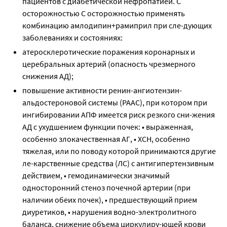
пациентов с диабетической нефропатией. С
осторожностью С осторожностью применять
комбинацию амлодипин+рамиприл при сле-дующих
заболеваниях и состояниях:
атеросклеротические поражения коронарных и
церебральных артерий (опасность чрезмерного
снижения АД);
повышение активности ренин-ангиотензин-
альдостероновой системы (РААС), при котором при
ингибировании АПФ имеется риск резкого сни-жения
АД с ухудшением функции почек: • выраженная,
особенно злокачественная АГ, • ХСН, особенно
тяжелая, или по поводу которой принимаются другие
ле-карственные средства (ЛС) с антигипертензивным
действием, • гемодинамически значимый
односторонний стеноз почечной артерии (при
наличии обеих почек), • предшествующий прием
диуретиков, • нарушения водно-электролитного
баланса, снижение объема циркулиру-ющей крови