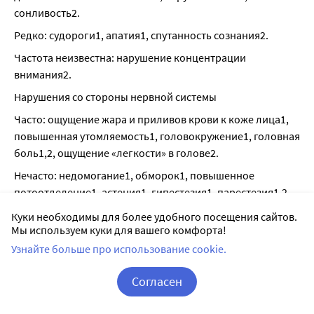
сонливость2.
Редко: судороги1, апатия1, спутанность сознания2.
Частота неизвестна: нарушение концентрации 
внимания2.
Нарушения со стороны нервной системы
Часто: ощущение жара и приливов крови к коже лица1, 
повышенная утомляемость1, головокружение1, головная 
боль1,2, ощущение «легкости» в голове2.
Нечасто: недомогание1, обморок1, повышенное 
потоотделение1, астения1, гипестезия1, парестезия1,2, 
периферическая нейропатия1, тремор1, бессонни-ца1, 
Куки необходимы для более удобного посещения сайтов.
необычные сновидения1, мигрень1, головокружение2, 
Мы используем куки для вашего комфорта!
агевзия (утрата вкусовой чувствительности) 2, дисгевзия2 
Узнайте больше про использование cookie.
(нарушение вкусовой чувстви-тельности).
Согласен
Редко: судороги1, апатия1, тремор2, нарушение 
равновесия2.
Корзина
Вход / Регистрация