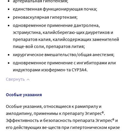
артериальная гипотензия;
единственная функционирующая почка;
реноваскулярная гипертензия;
одновременное применение дантролена,
эстрамустина, калийсберегаю-щих диуретиков и
препаратов калия, калийсодержащих заменителей
пище-вой соли, препаратов лития;
хирургическое вмешательство/общая анестезия;
одновременное применение с ингибиторами или
индукторами изофермен-та CYP3А4.
Свернуть
Особые указания
Особые указания, относящиеся к рамиприлу и
амлодипину, применимы к препарату Эгипрес®.
Эффективность и безопасность препарата Эгипрес® и
его действующих ве-ществ при гипертоническом кризе