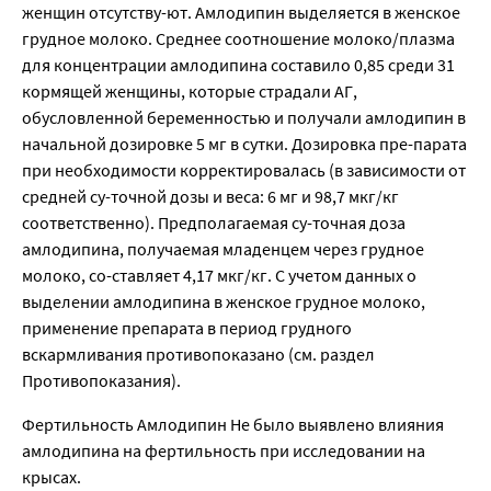
женщин отсутству-ют. Амлодипин выделяется в женское
грудное молоко. Среднее соотношение молоко/плазма
для концентрации амлодипина составило 0,85 среди 31
кормящей женщины, которые страдали АГ,
обусловленной беременностью и получали амлодипин в
начальной дозировке 5 мг в сутки. Дозировка пре-парата
при необходимости корректировалась (в зависимости от
средней су-точной дозы и веса: 6 мг и 98,7 мкг/кг
соответственно). Предполагаемая су-точная доза
амлодипина, получаемая младенцем через грудное
молоко, со-ставляет 4,17 мкг/кг. С учетом данных о
выделении амлодипина в женское грудное молоко,
применение препарата в период грудного
вскармливания противопоказано (см. раздел
Противопоказания).
Фертильность Амлодипин Не было выявлено влияния
амлодипина на фертильность при исследовании на
крысах.