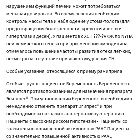
нарушением функций печени может потребоваться
меньшая дозиров-ка. Во время лечения необходим
контроль массы тела и наблюдение у стома-толога (для
предотвращения болезненности, кровоточивости и
гиперплазии десен). У пациентов с ХСН ???-?V ФК по NYHA
неишемического генеза при при-менении амлодипина
отмечалось повышение частоты развития отека лег-ких,
несмотря на отсутствие признаков ухудшения СН.
Особые указания, относящиеся к приему рамиприла
Особые группы пациентов Беременность Беременность
является противопоказанием для назначения препарата
Эги-прес®. При установлении беременности необходимо
немедленно отменить препарат Эгипрес® и при
необходимости назначить альтернативную тера-пию.
Пациенты с высоким риском гипотензии • Пациенты со
значительно повышенной активностью РААС Пациенты
со значительно повышенной активностью РААС