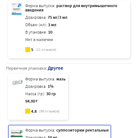
Форма выпуска:
раствор для внутримышечного
введения
Дозировка:
75 мг/3 мл
Объем (мл):
3 мл
В упаковке:
10
Нет в наличии
5
(
11
отзывов)
Другое
Первичная упаковка:
Форма выпуска:
мазь
Дозировка:
1%
Масса (гр):
30 гр
94
.00
₽
4.8
(
96
отзывов)
Форма выпуска:
суппозитории ректальные
Дозировка:
50 мг