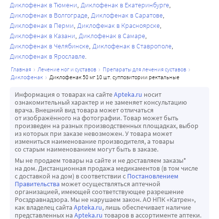
бесплодия, препарат следует отменить.
У пациентов с нарушением функции почек при 
Диклофенак в Тюмени
Диклофенак в Екатеринбурге
Маскирование признаков инфекционного процесса
соблюдении рекомендованного режима дозирования 
Диклофенак в Волгограде
Диклофенак в Саратове
Противовоспалительное действие диклофенака может 
Диклофенак в Перми
Диклофенак в Красноярске
кумуляции неизмененного действующего вещества не 
затруднять диагностику инфекционных процессов.
Диклофенак в Казани
Диклофенак в Самаре
отмечается. При клиренсе креатинина менее 10 мл/мин 
Применение одновременно с другими НПВП
Диклофенак в Челябинске
Диклофенак в Ставрополе
расчетные равновесные концентрации 
Не следует применять диклофенак одновременно с 
Диклофенак в Ярославле
гидроксиметаболитов диклофенака примерно в 4 раза 
другими НПВП, включая селективные ингибиторы ЦОГ-2 
главная
лечение ног и суставов
препараты для лечения суставов
выше, чем у здоровых добровольцев, при этом 
из-за риска нежелательных явлений.
диклофенак
диклофенак 50 мг 10 шт. суппозитории ректальные
метаболиты выводятся исключительно с желчью.
Влияние лекарственного препарата на способность 
Информация о товарах на сайте
Apteka.ru
носит
У пациентов с хроническим гепатитом или 
управлять транспортными средствами и механизмами
ознакомительный характер и не заменяет консультацию
компенсированным циррозом печени показатели 
врача. Внешний вид товара может отличаться
В период лечения возможно снижение скорости 
от изображённого на фотографии. Товар может быть
фармакокинетики диклофенака аналогичны таковым у 
психических и двигательных реакций, поэтому 
произведен на разных производственных площадках, выбор
пациентов с сохранной функцией печени.
из которых при заказе невозможен. У товара может
необходимо воздерживаться от вождения транспорта и 
измениться наименование производителя, а товары
занятий другими потенциально опасными видами 
со старым наименованием могут быть в заказе.
деятельности, требующими повышенной концентрации 
Мы не продаем товары на сайте и не доставляем заказы*
на дом. Дистанционная продажа медикаментов (в том числе
внимания и быстроты психомоторных реакций.
с доставкой на дом) в соответствии с
Постановлением
Правительства
может осуществляться аптечной
организацией, имеющей соответствующее разрешение
Росздравнадзора. Мы не нарушаем закон. АО НПК «Катрен»,
как владелец сайта
Apteka.ru
, лишь обеспечивает наличие
представленных на
Apteka.ru
товаров в ассортименте аптеки.