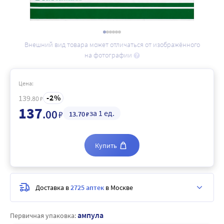
Внешний вид товара может отличаться от изображённого
на фотографии
Цена:
2
139
.80
₽
137
.00
за 1 ед.
₽
13
.70
₽
Купить
Доставка в
2725 аптек
в Москве
ампула
Первичная упаковка: