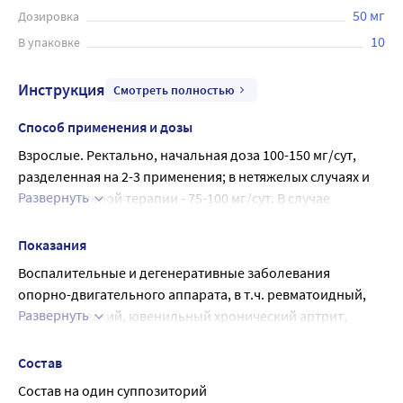
50 мг
Дозировка
10
В упаковке
Инструкция
Смотреть полностью
Способ применения и дозы
Взрослые. Ректально, начальная доза 100-150 мг/сут, 
разделенная на 2-3 применения; в нетяжелых случаях и 
Развернуть
при длительной терапии - 75-100 мг/сут. В случае 
одновременного применения препаратов диклофенака 
в различных лекарственных формах суммарная суточная 
Показания
доза не должна превышать 150 мг.
Воспалительные и дегенеративные заболевания 
При альгодисменорее (при появлении первых 
опорно-двигательного аппарата, в т.ч. ревматоидный, 
симптомов) начальная доза 50-100 мг/сут, которую, при 
Развернуть
псориатический, ювенильный хронический артрит, 
необходимости, повышают в течение нескольких 
анкилозирующий спондилит (болезнь Бехтерева), 
менструальных циклов до 150 мг.
остеоартроз, подагрический артрит (при остром 
Состав
Приступ мигрени - 100 мг при первых признаках 
приступе подагры предпочтительны 
Состав на один суппозиторий
приступа.
быстродействующие лекарственные формы), бурсит, 