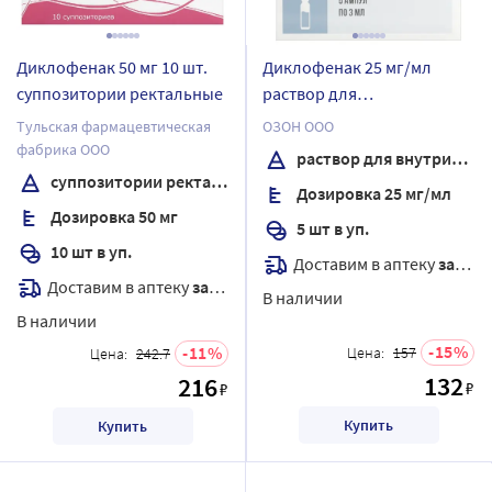
Диклофенак 50 мг 10 шт.
Диклофенак 25 мг/мл
суппозитории ректальные
раствор для
внутримышечного
Тульская фармацевтическая
ОЗОН ООО
введения 3 мл ампулы 5
фабрика ООО
раствор для внутримышечного введения
шт.
суппозитории ректальные
Дозировка 25 мг/мл
Дозировка 50 мг
5 шт в уп.
10 шт в уп.
Доставим в аптеку
завтра
Доставим в аптеку
завтра
В наличии
В наличии
15
11
Цена:
157
Цена:
242.7
132
216
₽
₽
Купить
Купить