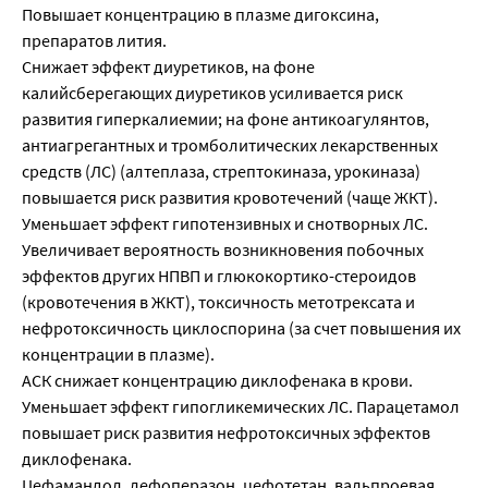
Повышает концентрацию в плазме дигоксина,
препаратов лития.
Снижает эффект диуретиков, на фоне
калийсберегающих диуретиков усиливается риск
развития гиперкалиемии; на фоне антикоагулянтов,
антиагрегантных и тромболитических лекарственных
средств (ЛС) (алтеплаза, стрептокиназа, урокиназа)
повышается риск развития кровотечений (чаще ЖКТ).
Уменьшает эффект гипотензивных и снотворных ЛС.
Увеличивает вероятность возникновения побочных
эффектов других НПВП и глюкокортико-стероидов
(кровотечения в ЖКТ), токсичность метотрексата и
нефротоксичность циклоспорина (за счет повышения их
концентрации в плазме).
АСК снижает концентрацию диклофенака в крови.
Уменьшает эффект гипогликемических ЛС. Парацетамол
повышает риск развития нефротоксичных эффектов
диклофенака.
Цефамандол, лефоперазон, цефотетан, вальпроевая