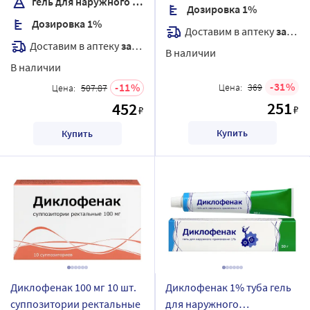
гель для наружного применения
Дозировка 1%
Дозировка 1%
Доставим в аптеку
завтра
Доставим в аптеку
завтра
В наличии
В наличии
31
11
Цена:
369
Цена:
507.87
251
452
₽
₽
Купить
Купить
Диклофенак 100 мг 10 шт.
Диклофенак 1% туба гель
суппозитории ректальные
для наружного