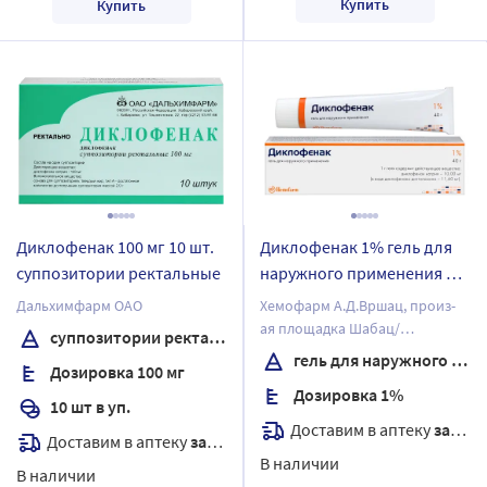
Купить
Купить
Диклофенак 100 мг 10 шт.
Диклофенак 1% гель для
суппозитории ректальные
наружного применения 40
гр
Дальхимфарм ОАО
Хемофарм А.Д.Вршац, произ-
ая площадка Шабац/
суппозитории ректальные
Хемофарм А.Д.
гель для наружного применения
Дозировка 100 мг
Дозировка 1%
10 шт в уп.
Доставим в аптеку
завтра
Доставим в аптеку
завтра
В наличии
В наличии