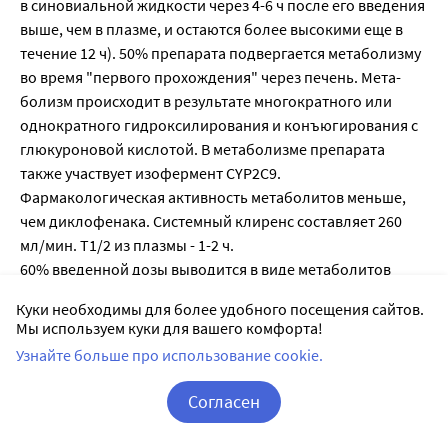
в синовиальной жидкости через 4-6 ч после его введения
выше, чем в плазме, и остаются более высокими еще в
течение 12 ч). 50% препарата подвергается метаболизму
во время "первого прохождения" через печень. Мета­
болизм происходит в результате многократного или
однократного гидроксилирования и конъюгирования с
глюкуроновой кислотой. В метаболизме препарата
также участвует изофермент CYP2C9.
Фармакологическая активность метаболитов меньше,
чем диклофенака. Системный клиренс составляет 260
мл/мин. Т1/2 из плазмы - 1-2 ч.
60% введенной дозы выво­дится в виде метаболитов
через почки; менее 1% выводится в неизмененном виде,
Куки необходимы для более удобного посещения сайтов.
остальная часть дозы выводится в виде метаболитов с
Мы используем куки для вашего комфорта!
желчью. У больных с выраженной почечной
Узнайте больше про использование cookie.
недостаточностью (клиренс креатинина (КК) менее 10
мл/мин) увеличивается выведение метаболитов с
Согласен
желчью, при этом увеличения их концентра­ции в крови
Корзина
Вход / Регистрация
не наблюдается.