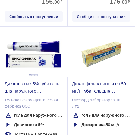
156
176
.00
.00
₽
₽
Сообщить о поступлении
Сообщить о поступлении
Диклофенак 5% туба гель
Диклофенак паноксен 50
для наружного
мг/г туба гель для
применения 50 гр
наружного применения 50
Тульская фармацевтическая
Оксфорд Лабораториз Пвт.
гр
фабрика ООО
Лтд
гель для наружного применения
гель для наружного применения
Дозировка 5%
Дозировка 50 мг/г
Доставим в аптеку
завтра