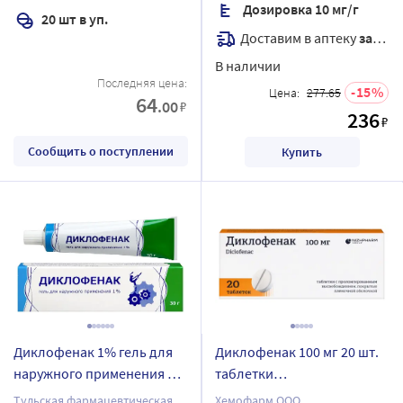
Дозировка 10 мг/г
20 шт в уп.
Доставим в аптеку
завтра
В наличии
Последняя цена:
15
Цена:
277.65
64
.00
₽
236
₽
Сообщить о поступлении
Купить
Диклофенак 1% гель для
Диклофенак 100 мг 20 шт.
наружного применения 30
таблетки
гр
пролонгированные
Тульская фармацевтическая
Хемофарм ООО