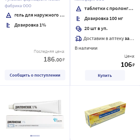
покрытые пленочной
фабрика ООО
таблетки с пролонгированным высвобождением, покрытые пленочной оболочкой
оболочкой
гель для наружного применения
Дозировка 100 мг
Дозировка 1%
20 шт в уп.
Доставим в аптеку
завтра
В наличии
Последняя цена:
Цена:
186
.00
₽
106
₽
Сообщить о поступлении
Купить