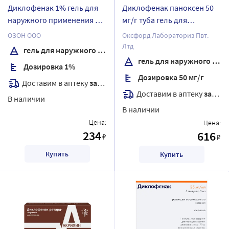
Диклофенак 1% гель для
Диклофенак паноксен 50
наружного применения 40
мг/г туба гель для
гр
наружного применения
ОЗОН ООО
Оксфорд Лабораториз Пвт.
100 гр
Лтд
гель для наружного применения
гель для наружного применения
Дозировка 1%
Дозировка 50 мг/г
Доставим в аптеку
завтра
Доставим в аптеку
завтра
В наличии
В наличии
Цена:
Цена:
234
616
₽
₽
Купить
Купить