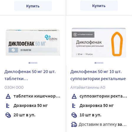
Купить
Купить
Диклофенак 50 мг 20 шт.
Диклофенак 50 мг 10 шт.
таблетки
суппозитории ректальные
кишечнорастворимые ,
ОЗОН ООО
Алтайвитамины АО
покрытые пленочной
таблетки кишечнорастворимые , покрытые пленочной оболочкой
суппозитории ректальные
оболочкой
Дозировка 50 мг
Дозировка 50 мг
20 шт в уп.
10 шт в уп.
Доставим в аптеку
завтра