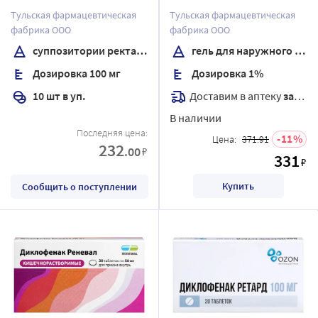
применения 50 гр
Тульская фармацевтическая
Тульская фармацевтическая
фабрика ООО
фабрика ООО
суппозитории ректальные
гель для наружного применения
Дозировка 100 мг
Дозировка 1%
Доставим в аптеку
завтра
10 шт в уп.
В наличии
Последняя цена:
11
Цена:
371.91
232
.00
₽
331
₽
Купить
Сообщить о поступлении