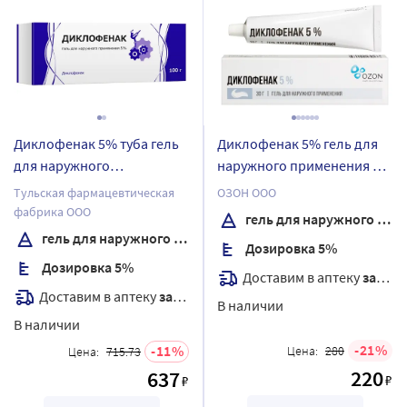
Диклофенак 5% туба гель
Диклофенак 5% гель для
для наружного
наружного применения 30
применения 100 гр
гр
Тульская фармацевтическая
ОЗОН ООО
фабрика ООО
гель для наружного применения
гель для наружного применения
Дозировка 5%
Дозировка 5%
Доставим в аптеку
завтра
Доставим в аптеку
завтра
В наличии
В наличии
21
11
Цена:
280
Цена:
715.73
220
637
₽
₽