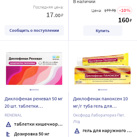
В наличии
Последняя цена:
10
Цена:
177.78
17
.00
₽
160
₽
Сообщить о поступлении
Купить
Диклофенак реневал 50 мг
Диклофенак паноксен 10
20 шт. таблетки
мг/г туба гель для
кишечнорастворимые ,
наружного применения 50
RENEWAL
Оксфорд Лабораториз Пвт.
покрытые пленочной
гр
Лтд
таблетки кишечнорастворимые , покрытые пленочной оболочкой
оболочкой
гель для наружного применения
Дозировка 50 мг