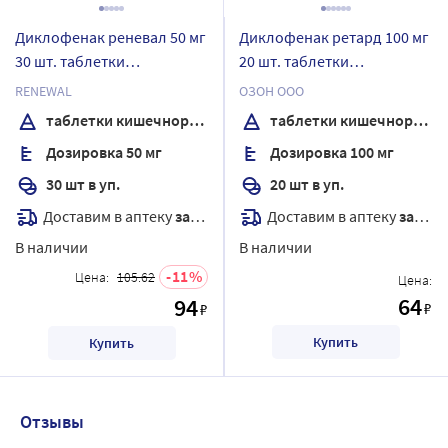
Диклофенак реневал 50 мг
Диклофенак ретард 100 мг
30 шт. таблетки
20 шт. таблетки
кишечнорастворимые ,
кишечнорастворимые с
RENEWAL
ОЗОН ООО
покрытые пленочной
пролонгированным
таблетки кишечнорастворимые , покрытые пленочной оболочкой
таблетки кишечнорастворимые с пролонгированным высвобождением, покрытые пленочной оболочкой
оболочкой
высвобождением,
Дозировка 50 мг
Дозировка 100 мг
покрытые пленочной
оболочкой
30 шт в уп.
20 шт в уп.
Доставим в аптеку
завтра
Доставим в аптеку
завтра
В наличии
В наличии
11
Цена:
105.62
Цена:
64
94
₽
₽
Купить
Купить
Отзывы