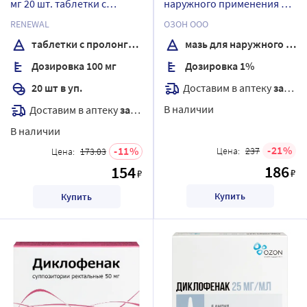
мг 20 шт. таблетки с
наружного применения 30
пролонгированным
гр
RENEWAL
ОЗОН ООО
высвобождением,
таблетки с пролонгированным высвобождением, покрытые пленочной оболочкой
мазь для наружного применения
покрытые пленочной
Дозировка 100 мг
Дозировка 1%
оболочкой
Доставим в аптеку
завтра
20 шт в уп.
В наличии
Доставим в аптеку
завтра
В наличии
21
11
Цена:
237
Цена:
173.03
186
154
₽
₽
Купить
Купить