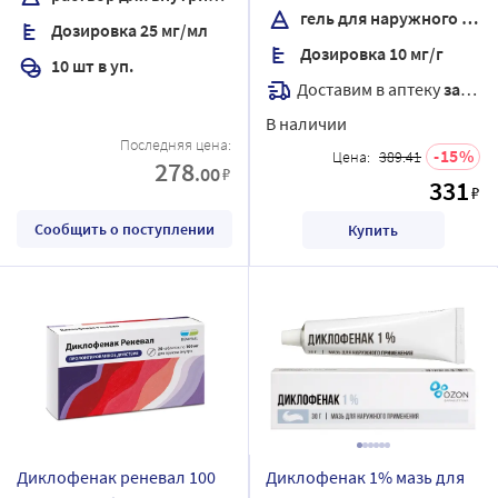
шт.
гель для наружного применения
Дозировка 25 мг/мл
Дозировка 10 мг/г
10 шт в уп.
Доставим в аптеку
завтра
В наличии
Последняя цена:
15
Цена:
389.41
278
.00
₽
331
₽
Сообщить о поступлении
Купить
Диклофенак реневал 100
Диклофенак 1% мазь для