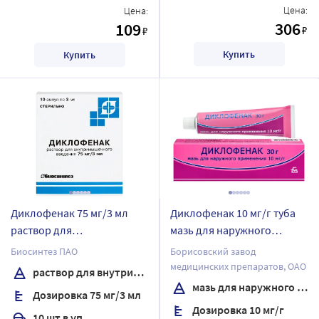
Цена:
Цена:
306
109
₽
₽
Купить
Купить
Диклофенак 75 мг/3 мл
Диклофенак 10 мг/г туба
раствор для
мазь для наружного
внутримышечного
применения 30 гр
Биосинтез ПАО
Борисовский завод
введения 3 мл ампулы 10
медицинских препаратов, ОАО
раствор для внутримышечного введения
шт.
мазь для наружного применения
Дозировка 75 мг/3 мл
Дозировка 10 мг/г
10 шт в уп.