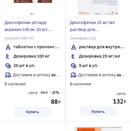
Диклофенак ретард-
Диклофенак 25 мг/мл
акрихин 100 мг 20 шт.
раствор для
таблетки с
внутримышечного
Акрихин ХФК АО
Хемофарм А.Д.
пролонгированным
введения 3 мл ампулы 5
таблетки с пролонгированным высвобождением, покрытые пленочной оболочкой
раствор для внутримышечного введения
высвобождением,
шт.
Дозировка 100 мг
Дозировка 25 мг/мл
покрытые пленочной
оболочкой
20 шт в уп.
5 шт в уп.
Доставим в аптеку
завтра
Доставим в аптеку
завтра
В наличии
В наличии
2
Цена:
89.8
Цена:
132
88
₽
₽
Купить
Купить