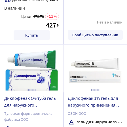
В наличии
11
Цена:
479.78
Нет в наличии
427
₽
Сообщить о поступлении
Купить
Диклофенак 1% туба гель
Диклофенак 1% гель для
для наружного
наружного применения 50
применения 100 гр
гр
Тульская фармацевтическая
ОЗОН ООО
фабрика ООО
гель для наружного применения