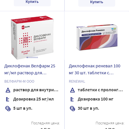
Купить
Купить
Диклофенак Велфарм 25
Диклофенак реневал 100
мг/мл раствор для
мг 30 шт. таблетки с
внутримышечного
пролонгированным
ВЕЛФАРМ-М ООО
RENEWAL
введения 3 мл ампулы 5
высвобождением,
раствор для внутримышечного введения
таблетки с пролонгированным высвобождением, покрытые пленочной оболочкой
шт.
покрытые пленочной
Дозировка 25 мг/мл
Дозировка 100 мг
оболочкой
5 шт в уп.
30 шт в уп.
Последняя цена:
Последняя цена: