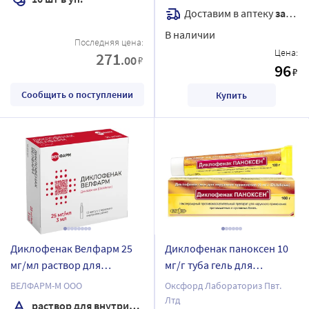
Доставим в аптеку
завтра
В наличии
Последняя цена:
Цена:
271
.00
₽
96
₽
Сообщить о поступлении
Купить
Диклофенак Велфарм 25
Диклофенак паноксен 10
мг/мл раствор для
мг/г туба гель для
внутримышечного
наружного применения
ВЕЛФАРМ-М ООО
Оксфорд Лабораториз Пвт.
введения 3 мл ампулы 10
100 гр
Лтд
раствор для внутримышечного введения