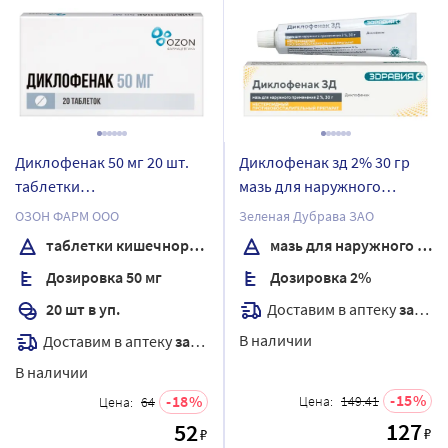
Диклофенак 50 мг 20 шт.
Диклофенак зд 2% 30 гр
таблетки
мазь для наружного
кишечнорастворимые,
применения
ОЗОН ФАРМ ООО
Зеленая Дубрава ЗАО
покрытые оболочкой
таблетки кишечнорастворимые, покрытые Оболочкой
мазь для наружного применения
Дозировка 50 мг
Дозировка 2%
Доставим в аптеку
завтра
20 шт в уп.
В наличии
Доставим в аптеку
завтра
В наличии
15
18
Цена:
149.41
Цена:
64
127
52
₽
₽