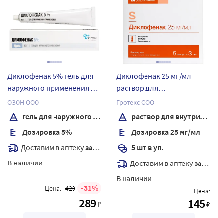
Диклофенак 5% гель для
Диклофенак 25 мг/мл
наружного применения 50
раствор для
гр
внутримышечного
ОЗОН ООО
Гротекс ООО
введения 3 мл ампулы 5
гель для наружного применения
раствор для внутримышечного введения
шт.
Дозировка 5%
Дозировка 25 мг/мл
Доставим в аптеку
завтра
5 шт в уп.
В наличии
Доставим в аптеку
завтра
В наличии
31
Цена:
420
Цена:
289
145
₽
₽