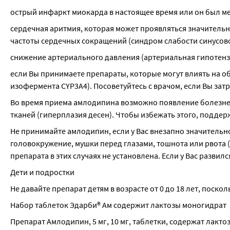
острый инфаркт миокарда в настоящее время или он был мен
сердечная аритмия, которая может проявляться значитель
частоты сердечных сокращений (синдром слабости синусово
снижение артериального давления (артериальная гипотенз
если Вы принимаете препараты, которые могут влиять на о
изофермента CYP3A4). Посоветуйтесь с врачом, если Вы зат
Во время приема амлодипина возможно появление болезненн
тканей (гиперплазия десен). Чтобы избежать этого, поддер
Не принимайте амлодипин, если у Вас внезапно значительн
головокружение, мушки перед глазами, тошнота или рвота 
препарата в этих случаях не установлена. Если у Вас разв
Дети и подростки
Не давайте препарат детям в возрасте от 0 до 18 лет, поск
Набор таблеток Эдарби® Ам содержит лактозы моногидрат
Препарат Амлодипин, 5 мг, 10 мг, таблетки, содержат лакто