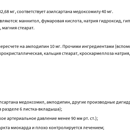
,68 мг, соответствует азилсартана медоксомилу 40 мг.
яются: маннитол, фумаровая кислота, натрия гидроксид, гип
 магния стеарат.
 пересчете на амлодипин 10 мг. Прочими ингредиентами (вспом
рокристаллическая, кальция стеарат, кроскармеллоза натрия,
зилсартана медоксомил, амлодипин, другие производные дигид
 разделе 6 листка-вкладыша);
е артериальное давление менее 90 мм рт. ст.);
аркта миокарда и плохо контролируется лечением;