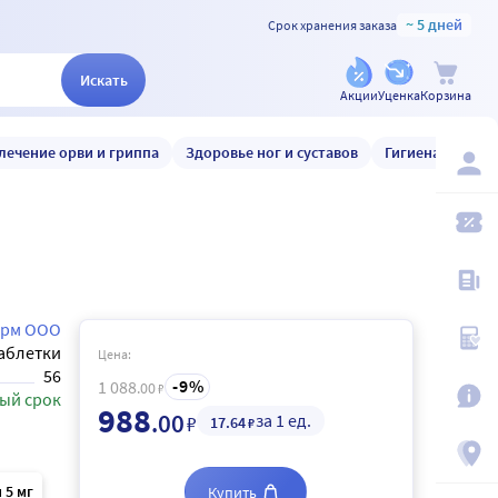
~ 5 дней
Срок хранения заказа
Искать
Акции
Уценка
Корзина
лечение орви и гриппа
Здоровье ног и суставов
Гигиена и уход
рм ООО
аблетки
Цена:
56
9
1 088
.00
₽
ый срок
988
.00
за 1 ед.
₽
17
.64
₽
 5 мг
Купить