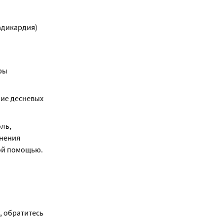
дикардия) 
ы 
ие десневых 
ь, 
нения 
кой помощью.
 обратитесь 