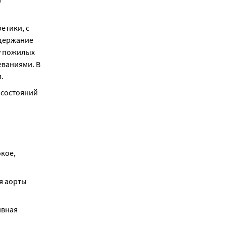
тики, с 
держание 
у пожилых 
ваниями. В 
.
состояний 
кое, 
 аорты 
вная 