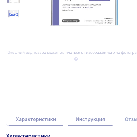
Ещё 2
Внешний вид товара может отличаться от изображённого на фотогр
Набор Эдарби Ам 40 мг и 10 мг №56 + А
№24 по специальной цене
1 473
.00
₽
1 643
.00
₽
Характеристики
Инструкция
Отз
Характеристики