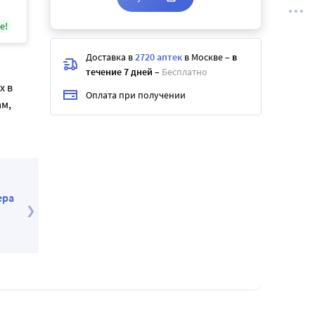
е!
Доставка в
2720 аптек
в Москве
–
в
течение 7 дней
–
Бесплатно
х в
Оплата при получении
ам,
ера
Набор 1+1 Эдарби Ам 40 мг и 10 мг №56 по
специальной цене
1 676
.00
₽
2 176
.00
₽