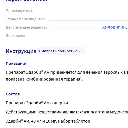
Производитель
Страна производитель
Амлодипин
Действующее вещество
Дозировка
Инструкция
Смотреть полностью
Показания
Препарат Эдарби® Ам применяется для лечения взрослых в в
показана комбинированная терапия).
Состав
Препарат Эдарби® Ам содержит
Действующими веществами являются: азилсартана медоксо
Эдарби® Ам, 40 мг и 10 мг, набор таблеток