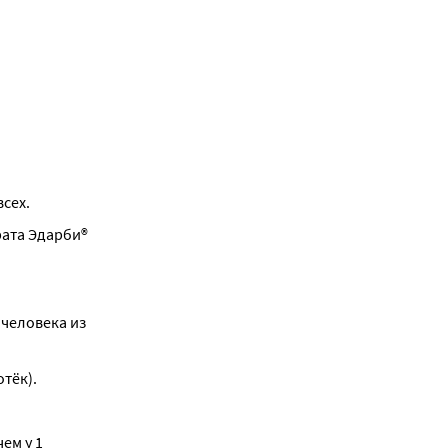
сех.
ата Эдарби® 
человека из 
тёк).
м у 1 