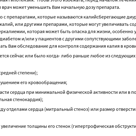
 врач может уменьшить Вам начальную дозу препарата.
 с препаратами, которые называются калийсберегающие диуре
алий, или другими препарами, которые могут увеличивать со
еркалиемии, которая может быть опасна для жизни, особенно 
диабетом и/или у пациентов с другими сопутствующими заболе
чать Вам обследование для контроля содержания калия в крови
ется сейчас или было когда- либо раньше любое из следующих 
редней степени);
арушением его кровообращения;
ласти сердца при минимальной физической активности или в по
льная стенокардия);
ду отделами сердца (митральный стеноз) или размер отверстия
 увеличение толщины его стенок (гипертрофическая обструкти