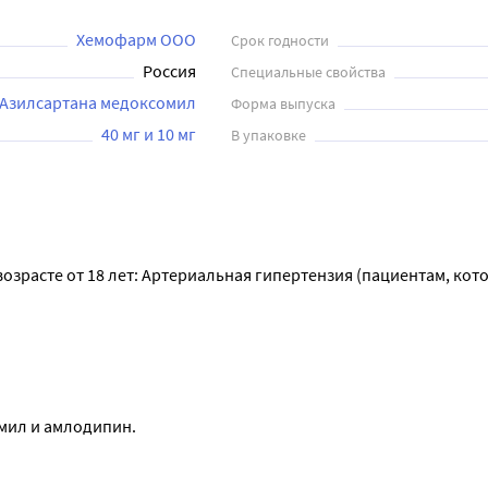
Хемофарм ООО
Срок годности
Россия
Специальные свойства
Азилсартана медоксомил
Форма выпуска
40 мг и 10 мг
В упаковке
озрасте от 18 лет: Артериальная гипертензия (пациентам, кот
мил и амлодипин.