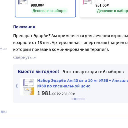
988
.00
₽
951
.00
₽
Дешевле в наборе!
Дешевле в набор
Показания
Препарат Эдарби® Ам применяется для лечения взрослы
возрасте от 18 лет: Артериальная гипертензия (пациент
афии
которым показана комбинированная терапия).
Свернуть
Вместе выгоднее!
Этот товар входит в 6 наборов
нкзилера
Набор Эдарби Ам 40 мг и 10 мг №56 + Анкзил
№60 по специальной цене
1 981
.00
₽
2 231
.00
₽
ывы