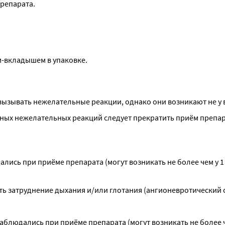
репарата.
ом-вкладышем в упаковке.
ызывать нежелательные реакции, однако они возникают не у в
ных нежелательных реакций следует прекратить приём препар
сь при приёме препарата (могут возникать не более чем у 1 
ать затруднение дыхания и/или глотания (ангионевротический о
блюдались при приёме препарата (могут возникать не более че