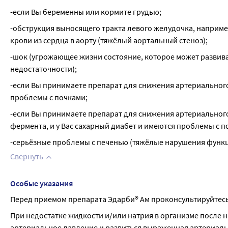
-если Вы беременны или кормите грудью;
-обструкция выносящего тракта левого желудочка, наприме
крови из сердца в аорту (тяжёлый аортальный стеноз);
-шок (угрожающее жизни состояние, которое может развиват
недостаточности);
-если Вы принимаете препарат для снижения артериального
проблемы с почками;
-если Вы принимаете препарат для снижения артериальног
фермента, и у Вас сахарный диабет и имеются проблемы с 
-серьёзные проблемы с печенью (тяжёлые нарушения функц
Свернуть
Особые указания
Перед приемом препарата Эдарби® Ам проконсультируйтесь
При недостатке жидкости и/или натрия в организме после н
артериальное давление и развиться выраженная артериальн