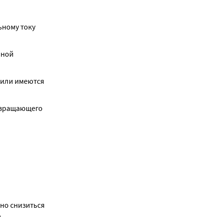
ному току 
ной 
или имеются 
евращающего 
но снизиться 
 