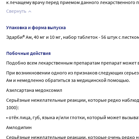
к лечащему врачу перед приемом данного лекарственного п
Свернуть
Упаковка и форма выпуска
Эдарби® Ам, 40 мг и 10 мг, набор таблеток - 56 штук с листк
Побочные действия
Подобно всем лекарственным препаратам препарат может в
При возникновении одного из признаков следующих серьез
Ам и немедленно обратиться за медицинской помощью.
Азилсартана медоксомил
Серьёзные нежелательные реакции, которые редко наблюдали
1000):
• отёк лица, губ, языка и/или глотки, который может вызыв
Амлодипин
Серьёзные нежелательные реакции, которые очень редко на