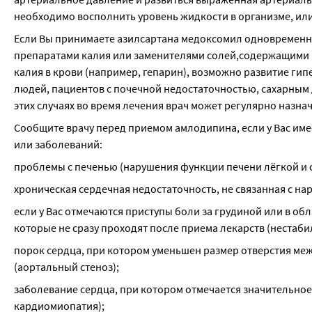
необходимо восполнить уровень жидкости в организме, или
Если Вы принимаете азилсартана медоксомил одновременно
препаратами калия или заменителями солей,содержащими к
калия в крови (например, гепарин), возможно развитие гип
людей, пациентов с почечной недостаточностью, сахарным 
этих случаях во время лечения врач может регулярно назна
Сообщите врачу перед приемом амлодипина, если у Вас име
или заболеваний:
проблемы с печенью (нарушения функции печени лёгкой и с
хроническая сердечная недостаточность, не связанная с н
если у Вас отмечаются приступы боли за грудиной или в об
которые не сразу проходят после приема лекарств (нестаби
порок сердца, при котором уменьшен размер отверстия меж
(аортальный стеноз);
заболевание сердца, при котором отмечается значительное
кардиомиопатия);