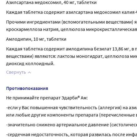
Азилсартана медоксомил, 40 мг, таблетки
Каждая таблетка содержит азилсартана медоксомил калия 42
Прочими ингредиентами (вспомогательными веществами) явл
кроскармеллоза натрия, целлюлоза микрокристаллическая,
Амлодипин, 10 мг, таблетки
Каждая таблетка содержит амлодипина безилат 13,86 мг, в
веществами) являются: лактозы моногидрат, целлюлоза мик
диоксид коллоидный.
Свернуть
Противопоказания
Не принимайте препарат Эдарби® Ам:
-если у Вас повышенная чувствительность (аллергия) на а
или любые другие компоненты препарата (перечисленные в
-значительно снижено артериальное давление (систолическо
-сердечная недостаточность, которая развилась после инф