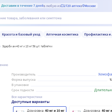
Доставим
в течение 7 дней
в любую из
2720 аптек
в
Москве
Красота и базовый уход
Аптечная косметика
Профилактика и 
Эдарби ам 40 мг и 10 мг 56 шт. таблетки
нению
Хемофа
Производитель
т
Форма выпуска
В упаковке
Длительн
Срок годности
Все характеристики
Доступные варианты
Дозировка:
40 мг и 10 мг
Дозировка:
40 мг и