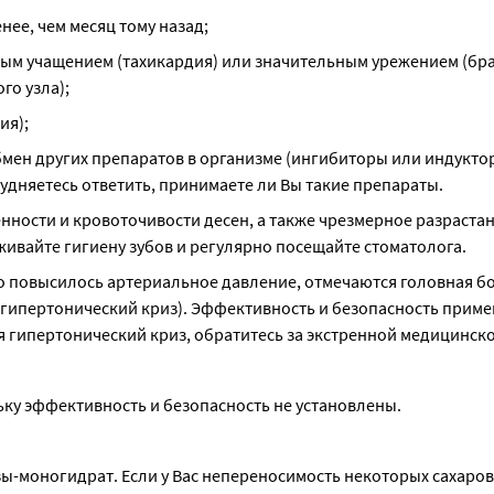
ее, чем месяц тому назад;
ным учащением (тахикардия) или значительным урежением (бра
го узла);
ия);
бмен других препаратов в организме (ингибиторы или индуктор
рудняетесь ответить, принимаете ли Вы такие препараты.
ости и кровоточивости десен, а также чрезмерное разрастан
живайте гигиену зубов и регулярно посещайте стоматолога.
о повысилось артериальное давление, отмечаются головная бол
(гипертонический криз). Эффективность и безопасность приме
ился гипертонический криз, обратитесь за экстренной медицинс
ольку эффективность и безопасность не установлены.
зы-моногидрат. Если у Вас непереносимость некоторых сахаров,