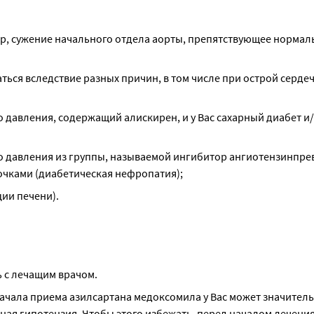
р, сужение начального отдела аорты, препятствующее нормаль
ься вследствие разных причин, в том числе при острой сердеч
 давления, содержащий алискирен, и у Вас сахарный диабет и/
о давления из группы, называемой ингибитор ангиотензинпр
почками (диабетическая нефропатия);
ии печени).
 с лечащим врачом.
ачала приема азилсартана медоксомила у Вас может значитель
ая гипотензия. Чтобы этого избежать, перед началом лечения