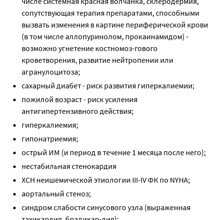
числе системная красная волчанка, склеродермия,
сопутствующая терапия препаратами, способными
вызвать изменения в картине периферической крови
(в том числе аллопуринолом, прокаинамидом) -
возможно угнетение костномоз-гового
кроветворения, развитие нейтропении или
агранулоцитоза;
сахарный диабет - риск развития гиперкалиемии;
пожилой возраст - риск усиления
антигипертензивного действия;
гиперкалиемия;
гипонатриемия;
острый ИМ (и период в течение 1 месяца после него);
нестабильная стенокардия
ХСН неишемической этиологии III-IV ФК по NYНА;
аортальный стеноз;
синдром слабости синусового узла (выраженная
тахикардия, брадикар-дия);