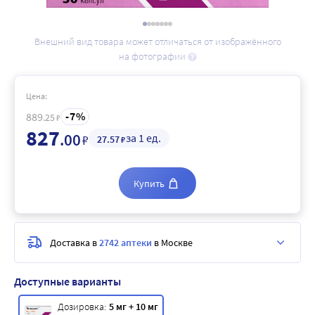
Внешний вид товара может отличаться от изображённого
на фотографии
Цена:
7
889
.25
₽
827
.00
за 1 ед.
₽
27
.57
₽
Купить
Доставка в
2742 аптеки
в Москве
Доступные варианты
Дозировка:
5 мг + 10 мг