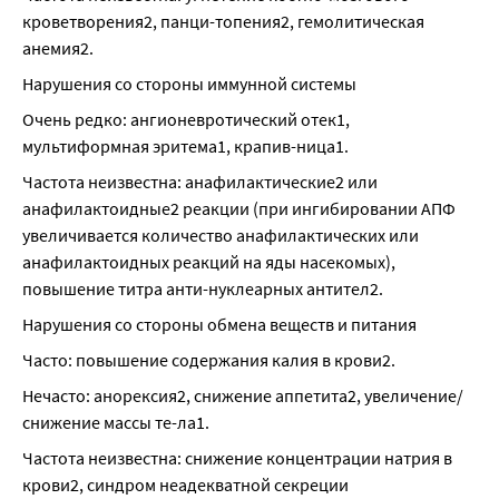
кроветворения2, панци-топения2, гемолитическая 
анемия2.
Нарушения со стороны иммунной системы
Очень редко: ангионевротический отек1, 
мультиформная эритема1, крапив-ница1.
Частота неизвестна: анафилактические2 или 
анафилактоидные2 реакции (при ингибировании АПФ 
увеличивается количество анафилактических или 
анафилактоидных реакций на яды насекомых), 
повышение титра анти-нуклеарных антител2.
Нарушения со стороны обмена веществ и питания
Часто: повышение содержания калия в крови2.
Нечасто: анорексия2, снижение аппетита2, увеличение/
снижение массы те-ла1.
Частота неизвестна: снижение концентрации натрия в 
крови2, синдром неадекватной секреции 