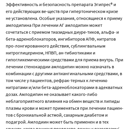
Эффективность и безопасность препарата Эгипрес® и
его действующих ве-ществ при гипертоническом кризе
не установлена. Особые указания, относящиеся к приему
амлодипина При лечении АГ амлодипин может
сочетаться с приемом тиазидных диуре-тиков, альфа- и
бета-адреноблокаторов, ингибиторов АПФ, нитратов
про-лонгированного действия, сублингвальным
нитроглицерином, НПВП, ан-тибиотиками и
гипогликемическими средствами для приема внутрь. При
лечении стенокардии амлодипин можно назначать в
комбинации с другими антиангинальными средствами, в
том числе у пациентов, рефрак-терных к лечению
нитратами и/или бета-адреноблокаторами в адекватных
дозах. Амлодипин не оказывает какого-либо
неблагоприятного влияния на обмен веществ и липиды
плазмы крови и может применяться при лечении пациен-
тов с бронхиальной астмой, сахарным диабетом и
подагрой. Амлодиин может быть применен и в тех
случаях, когда пациент предраспо-ложен к вазоспазму/