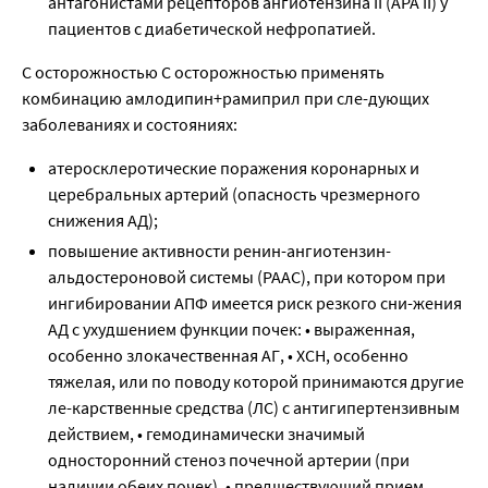
антагонистами рецепторов ангиотензина ΙΙ (АРА ΙΙ) у
пациентов с диабетической нефропатией.
С осторожностью С осторожностью применять
комбинацию амлодипин+рамиприл при сле-дующих
заболеваниях и состояниях:
атеросклеротические поражения коронарных и
церебральных артерий (опасность чрезмерного
снижения АД);
повышение активности ренин-ангиотензин-
альдостероновой системы (РААС), при котором при
ингибировании АПФ имеется риск резкого сни-жения
АД с ухудшением функции почек: • выраженная,
особенно злокачественная АГ, • ХСН, особенно
тяжелая, или по поводу которой принимаются другие
ле-карственные средства (ЛС) с антигипертензивным
действием, • гемодинамически значимый
односторонний стеноз почечной артерии (при
наличии обеих почек), • предшествующий прием