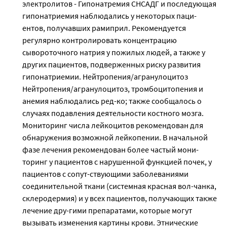
электролитов - Гипонатремия СНСАДГ и последующая
гипонатриемия наблюдались у некоторых паци-
ентов, получавших рамиприл. Рекомендуется
регулярно контролировать концентрацию
сывороточного натрия у пожилых людей, а также у
других пациентов, подверженных риску развития
гипонатриемии. Нейтропения/агранулоцитоз
Нейтропения/агранулоцитоз, тромбоцитопения и
анемия наблюдались ред-ко; также сообщалось о
случаях подавления деятельности костного мозга.
Мониторинг числа лейкоцитов рекомендован для
обнаружения возможной лейкопении. В начальной
фазе лечения рекомендован более частый мони-
торинг у пациентов с нарушенной функцией почек, у
пациентов с сопут-ствующими заболеваниями
соединительной ткани (системная красная вол-чанка,
склеродермия) и у всех пациентов, получающих также
лечение дру-гими препаратами, которые могут
вызывать изменения картины крови. Этнические