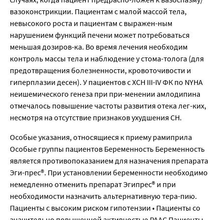
вазоконстрикции. Пациентам с малой массой тела,
невысокого роста и пациентам с выражен-ным
нарушением функций печени может потребоваться
меньшая дозиров-ка. Во время лечения необходим
контроль массы тела и наблюдение у стома-толога (для
предотвращения болезненности, кровоточивости и
гиперплазии десен). У пациентов с ХСН ΙΙΙ-ΙV ФК по NYHA
неишемического генеза при при-менении амлодипина
отмечалось повышение частоты развития отека лег-ких,
несмотря на отсутствие признаков ухудшения СН.
Особые указания, относящиеся к приему рамиприла
Особые группы пациентов Беременность Беременность
является противопоказанием для назначения препарата
Эги-прес®. При установлении беременности необходимо
немедленно отменить препарат Эгипрес® и при
необходимости назначить альтернативную тера-пию.
Пациенты с высоким риском гипотензии • Пациенты со
значительно повышенной активностью РААС Пациенты