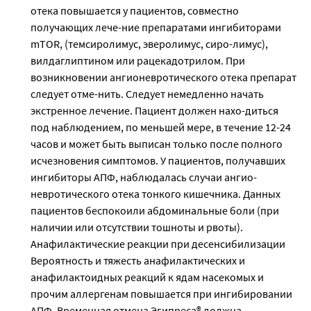
отека повышается у пациентов, совместно
получающих лече-ние препаратами ингибиторами
mTOR, (темсиролимус, эверолимус, сиро-лимус),
вилдаглиптином или рацекадотрилом. При
возникновении ангионевротического отека препарат
следует отме-нить. Следует немедленно начать
экстренное лечение. Пациент должен нахо-диться
под наблюдением, по меньшей мере, в течение 12-24
часов и может быть выписан только после полного
исчезновения симптомов. У пациентов, получавших
ингибиторы АПФ, наблюдалась случаи ангио-
невротического отека тонкого кишечника. Данных
пациентов беспокоили абдоминальные боли (при
наличии или отсутствии тошноты и рвоты).
Анафилактические реакции при десенсибилизации
Вероятность и тяжесть анафилактических и
анафилактоидных реакций к ядам насекомых и
прочим аллергенам повышается при ингибировании
АПФ. Временная отмена Эгипреса® должна