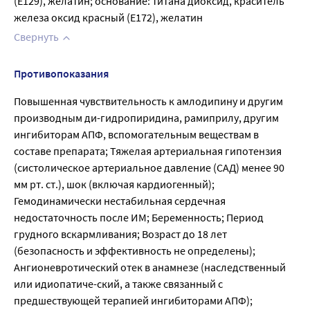
(Е129), желатин; основание: титана диоксид, краситель 
железа оксид красный (Е172), желатин
Свернуть
Противопоказания
Повышенная чувствительность к амлодипину и другим
производным ди-гидропиридина, рамиприлу, другим
ингибиторам АПФ, вспомогательным веществам в
составе препарата; Тяжелая артериальная гипотензия
(систолическое артериальное давление (САД) менее 90
мм рт. ст.), шок (включая кардиогенный);
Гемодинамически нестабильная сердечная
недостаточность после ИМ; Беременность; Период
грудного вскармливания; Возраст до 18 лет
(безопасность и эффективность не определены);
Ангионевротический отек в анамнезе (наследственный
или идиопатиче-ский, а также связанный с
предшествующей терапией ингибиторами АПФ);