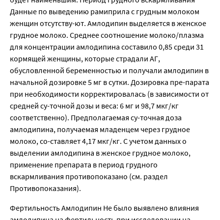
Данные по выведению рамиприла с грудным молоком
женщин отсутству-ют. Амлодипин выделяется в женское
грудное молоко. Среднее соотношение молоко/плазма
для концентрации амлодипина составило 0,85 среди 31
кормящей женщины, которые страдали АГ,
обусловленной беременностью и получали амлодипин в
начальной дозировке 5 мг в сутки. Дозировка пре-парата
при необходимости корректировалась (в зависимости от
средней су-точной дозы и веса: 6 мг и 98,7 мкг/кг
соответственно). Предполагаемая су-точная доза
амлодипина, получаемая младенцем через грудное
молоко, со-ставляет 4,17 мкг/кг. С учетом данных о
выделении амлодипина в женское грудное молоко,
применение препарата в период грудного
вскармливания противопоказано (см. раздел
Противопоказания).
Фертильность Амлодипин Не было выявлено влияния
амлодипина на фертильность при исследовании на