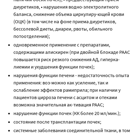
диуретиков, • нарушения водно-электролитного
баланса, снижение объема циркулиру-ющей крови
(ОЦК) (в том числе на фоне приема диуретиков,
бессолевой диеты, диареи, рвоты, обильного
потоотделения);
одновременное применение с препаратами,
содержащими алискирен (при двойной блокаде РААС
повышается риск резкого снижения АД, гиперка-
лиемии и ухудшения функции почек);
нарушения функции печени - недостаточность опыта
применения: воз-можно как усиление, так и
ослабление эффектов рамиприла; при наличии у
пациентов цирроза печени с асцитом и отеками
возможна значительная ак-тивация РААС;
нарушение функции почек (КК более 20 мл/мин.);
состояние после трансплантации почек;
системные заболевания соединительной ткани, в том