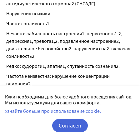
антидиуретического гормона2 (СНСАДГ).
Нарушения психики
Часто: сонливость1.
Нечасто: лабильность настроения1, нервозность1,2, 
депрессия1, тревога1,2, подавленное настроение2, 
двигательное беспокойство2, нарушения сна2, включая 
сонливость2.
Редко: судороги1, апатия1, спутанность сознания2.
Частота неизвестна: нарушение концентрации 
внимания2.
Нарушения со стороны нервной системы
Куки необходимы для более удобного посещения сайтов.
Мы используем куки для вашего комфорта!
Часто: ощущение жара и приливов крови к коже лица1, 
Узнайте больше про использование cookie.
повышенная утомляемость1, головокружение1, головная 
боль1,2, ощущение «легкости» в голове2.
Согласен
Нечасто: недомогание1, обморок1, повышенное 
Корзина
Вход / Регистрация
потоотделение1, астения1, гипестезия1, парестезия1,2, 