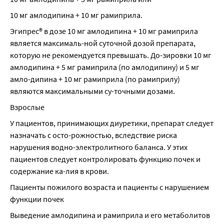
10 мг амлодипина + 10 мг рамиприла.
Эгипрес® в дозе 10 мг амлодипина + 10 мг рамиприла 
является максималь-ной суточной дозой препарата, 
которую не рекомендуется превышать. До-зировки 10 мг 
амлодипина + 5 мг рамиприла (по амлодипину) и 5 мг 
амло-дипина + 10 мг рамиприла (по рамиприлу) 
являются максимальными су-точными дозами.
Взрослые
У пациентов, принимающих диуретики, препарат следует 
назначать с осто-рожностью, вследствие риска 
нарушения водно-электролитного баланса. У этих 
пациентов следует контролировать функцию почек и 
содержание ка-лия в крови.
Пациенты пожилого возраста и пациенты с нарушением 
функции почек
Выведение амлодипина и рамиприла и его метаболитов 