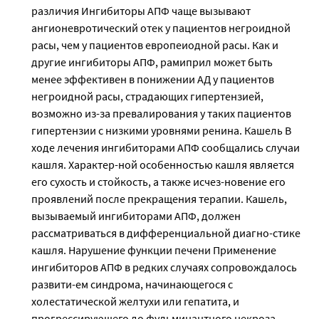
различия Ингибиторы АПФ чаще вызывают
ангионевротический отек у пациентов негроидной
расы, чем у пациентов европеиодной расы. Как и
другие ингибиторы АПФ, рамиприл может быть
менее эффективен в понижении АД у пациентов
негроидной расы, страдающих гипертензией,
возможно из-за превалирования у таких пациентов
гипертензии с низкими уровнями ренина. Кашель В
ходе лечения ингибиторами АПФ сообщались случаи
кашля. Характер-ной особенностью кашля является
его сухость и стойкость, а также исчез-новение его
проявлений после прекращения терапии. Кашель,
вызываемый ингибиторами АПФ, должен
рассматриваться в дифференциальной диагно-стике
кашля. Нарушение функции печени Применение
ингибиторов АПФ в редких случаях сопровождалось
развити-ем синдрома, начинающегося с
холестатической желтухи или гепатита, и
прогрессирующего до фульминантного некроза