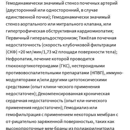
Гемодинамически значимый стеноз почечных артерий
(двусторонний или односторонний, в случае
единственной почки); Гемодинамически значимый
стеноз аортального или митрального клапана, или
гипертрофическая обструктивная кардиомиопатия;
Первичный гиперальдостеронизм; Тяжёлая почечная
недостаточность (скорость клубочковой фильтрации
(СКФ) <20 мл/мин/1,73 м2 площади поверхности тела);
Нефропатия, лечение которой проводится
глюкокортикотероидами (ГКС), нестероидными
противовоспалительными препаратами (НПВП), иммуно-
модуляторами и/или другими цитотоксическими
средствами (опыт клини-ческого применения
недостаточен); Декомпенсированная хроническая
сердечная недостаточность (опыт кли-нического
применения недостаточен); Гемодиализ или
гемофильтрация с применением некоторых мембран с
от-рицательно заряженной поверхностью, таких как
высокопроточные мем-браны из полиакрилнитрила