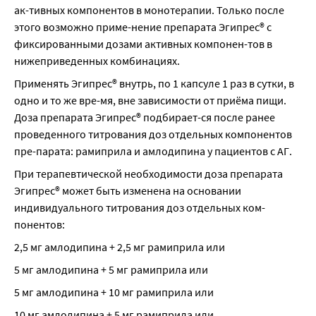
ак-тивных компонентов в монотерапии. Только после 
этого возможно приме-нение препарата Эгипрес® с 
фиксированными дозами активных компонен-тов в 
нижеприведенных комбинациях.
Применять Эгипрес® внутрь, по 1 капсуле 1 раз в сутки, в 
одно и то же вре-мя, вне зависимости от приёма пищи. 
Доза препарата Эгипрес® подбирает-ся после ранее 
проведенного титрования доз отдельных компонентов 
пре-парата: рамиприла и амлодипина у пациентов с АГ.
При терапевтической необходимости доза препарата 
Эгипрес® может быть изменена на основании 
индивидуального титрования доз отдельных ком-
понентов:
2,5 мг амлодипина + 2,5 мг рамиприла или
5 мг амлодипина + 5 мг рамиприла или
5 мг амлодипина + 10 мг рамиприла или
10 мг амлодипина + 5 мг рамиприла или