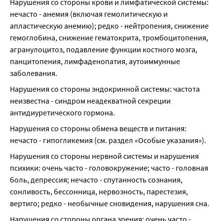
Нарушения со стороны крови и лимфатической системы: 
нечасто - анемия (включая гемолитическую и 
апластическую анемию); редко - нейтропения, снижение 
гемоглобина, снижение гематокрита, тромбоцитопения, 
агранулоцитоз, подавление функции костного мозга, 
панцитопения, лимфаденопатия, аутоиммунные 
заболевания.
Нарушения со стороны эндокринной системы: частота 
неизвестна - синдром неадекватной секреции 
антидиуретического гормона.
Нарушения со стороны обмена веществ и питания: 
нечасто - гипогликемия (см. раздел «Особые указания»).
Нарушения со стороны нервной системы и нарушения 
психики: очень часто - головокружение; часто - головная 
боль, депрессия; нечасто - спутанность сознания, 
сонливость, бессонница, нервозность, парестезия, 
вертиго; редко - необычные сновидения, нарушения сна.
Нарушения со стороны органа зрения: очень часто - 