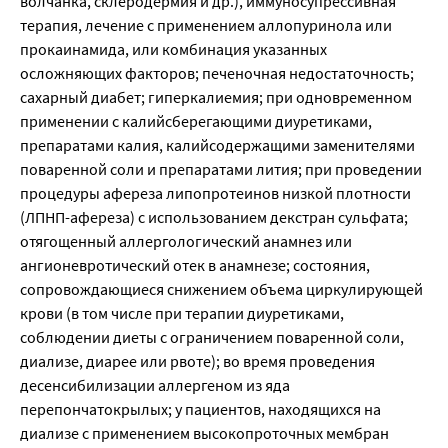
волчанка, склеродермия и др.), иммуносупрессивная 
терапия, лечение с применением аллопуринола или 
прокаинамида, или комбинация указанных 
осложняющих факторов; печеночная недостаточность; 
сахарный диабет; гиперкалиемия; при одновременном 
применении с калийсберегающими диуретиками, 
препаратами калия, калийсодержащими заменителями 
поваренной соли и препаратами лития; при проведении 
процедуры афереза липопротеинов низкой плотности 
(ЛПНП-афереза) с использованием декстран сульфата; 
отягощенный аллергологический анамнез или 
ангионевротический отек в анамнезе; состояния, 
сопровождающиеся снижением объема циркулирующей 
крови (в том числе при терапии диуретиками, 
соблюдении диеты с ограничением поваренной соли, 
диализе, диарее или рвоте); во время проведения 
десенсибилизации аллергеном из яда 
перепончатокрылых; у пациентов, находящихся на 
диализе с применением высокопроточных мембран 