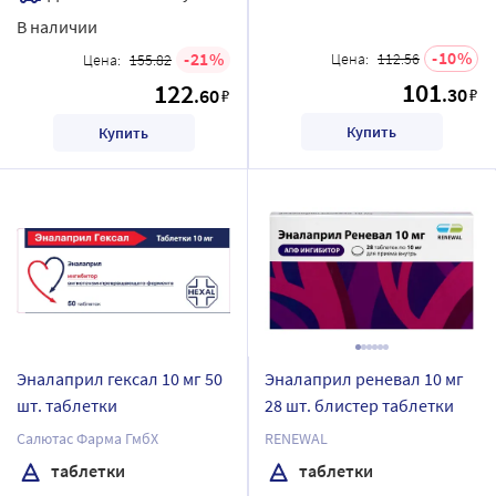
В наличии
10
21
Цена:
112.56
Цена:
155.82
101
122
.30
.60
₽
₽
Купить
Купить
Эналаприл гексал 10 мг 50
Эналаприл реневал 10 мг
шт. таблетки
28 шт. блистер таблетки
Салютас Фарма ГмбХ
RENEWAL
таблетки
таблетки