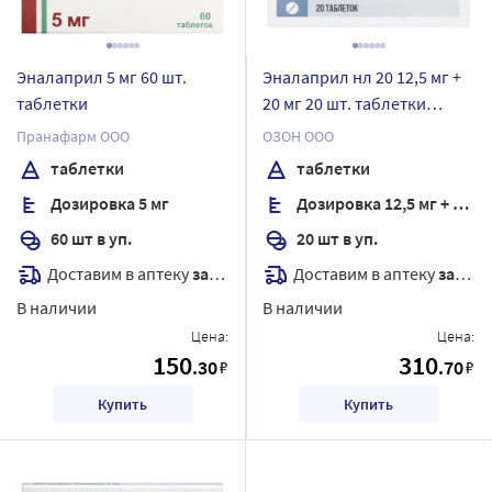
Эналаприл 5 мг 60 шт.
Эналаприл нл 20 12,5 мг +
таблетки
20 мг 20 шт. таблетки
блистер
Пранафарм ООО
ОЗОН ООО
таблетки
таблетки
Дозировка 5 мг
Дозировка 12,5 мг + 20 мг
60 шт в уп.
20 шт в уп.
Доставим в аптеку
завтра
Доставим в аптеку
завтра
В наличии
В наличии
Цена:
Цена:
150
310
.30
.70
₽
₽
Купить
Купить