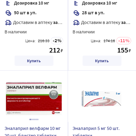
Дозировка 10 мг
Дозировка 10 мг
50 шт в уп.
28 шт в уп.
Доставим в аптеку
завтра
Доставим в аптеку
завтра
В наличии
В наличии
2
11
Цена:
216.33
Цена:
174.16
212
155
₽
₽
Купить
Купить
Эналаприл велфарм 10 мг
Эналаприл 5 мг 50 шт.
20 шт. блистер таблетки
таблетки