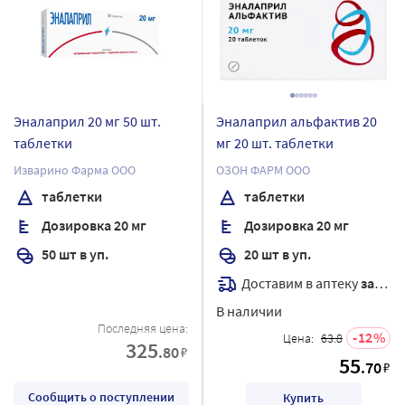
Эналаприл 20 мг 50 шт.
Эналаприл альфактив 20
таблетки
мг 20 шт. таблетки
Изварино Фарма ООО
ОЗОН ФАРМ ООО
таблетки
таблетки
Дозировка 20 мг
Дозировка 20 мг
50 шт в уп.
20 шт в уп.
Доставим в аптеку
завтра
В наличии
Последняя цена:
12
Цена:
63.8
325
.80
₽
55
.70
₽
Сообщить о поступлении
Купить