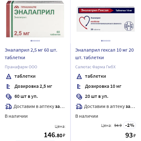
Эналаприл 2,5 мг 60 шт.
Эналаприл гексал 10 мг 20
таблетки
шт. таблетки
Пранафарм ООО
Салютас Фарма ГмбХ
таблетки
таблетки
Дозировка 2,5 мг
Дозировка 10 мг
60 шт в уп.
20 шт в уп.
Доставим в аптеку
завтра
Доставим в аптеку
завтра
В наличии
В наличии
2
Цена:
94.9
Цена:
146
93
.80
₽
₽