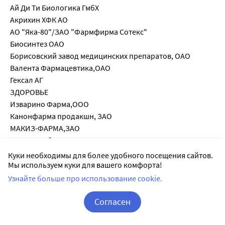
Ай Ди Ти Биологика ГмбХ
Акрихин ХФК АО
АО "Яка-80"/ЗАО "Фармфирма Сотекс"
Биосинтез ОАО
Борисовский завод медицинских препаратов, ОАО
Валента Фармацевтика,ОАО
Гексал АГ
ЗДОРОВЬЕ
Изварино Фарма,ООО
Канонфарма продакшн, ЗАО
МАКИЗ-ФАРМА,ЗАО
Меркле ГмбХ
Новартис Консьюмер Хелс С.А./Новартис Фарма Продук
Куки необходимы для более удобного посещения сайтов.
НОВОСИБИРСКИЙ ЗАВОД МЕД. ПР-В
Мы используем куки для вашего комфорта!
Обновление ПФК ЗАО
Узнайте больше про использование cookie.
Оболенское Фармацевтическое предприятие, ЗАО
ОЗОН,ООО
Согласен
Органика ОАО
Корзина
Вход / Регистрация
Польфарма Фармацевтический завод С.А.