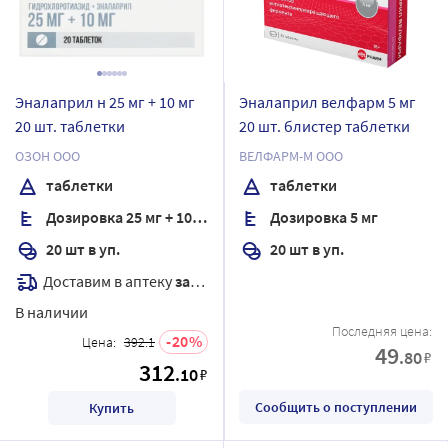
Эналаприл н 25 мг + 10 мг
Эналаприл велфарм 5 мг
20 шт. таблетки
20 шт. блистер таблетки
ОЗОН ООО
ВЕЛФАРМ-М ООО
таблетки
таблетки
Дозировка 25 мг + 10 мг
Дозировка 5 мг
20 шт в уп.
20 шт в уп.
Доставим в аптеку
завтра
В наличии
Последняя цена:
20
Цена:
392.1
49
.80
₽
312
.10
₽
Сообщить о поступлении
Купить