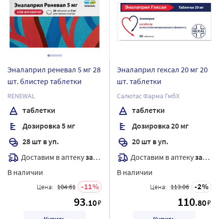
Эналаприл реневал 5 мг 28
Эналаприл гексал 20 мг 20
шт. блистер таблетки
шт. таблетки
RENEWAL
Салютас Фарма ГмбХ
таблетки
таблетки
Дозировка 5 мг
Дозировка 20 мг
28 шт в уп.
20 шт в уп.
Доставим в аптеку
завтра
Доставим в аптеку
завтра
В наличии
В наличии
11
2
Цена:
104.61
Цена:
113.06
93
110
.10
.80
₽
₽
Купить
Купить